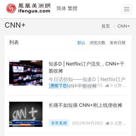
简体
繁體
T
o
g
CNN+
首页
CNN+
g
l
列表
默认
浏览次数
发布日期
e
n
a
v
知多D | Netflix订户流失，CNN+干
i
脆收摊
g
今日话你知——知多D | Netflix订户
a
流失，CNN+干脆收摊
粤语节目
2022年04月27日
0 点赞
t
0
评论
3643 浏览
i
o
长痛不如短痛 CNN+刚上线便收摊
n
非常美洲
2022年04月26日
0 点赞
0
评论
3346 浏览