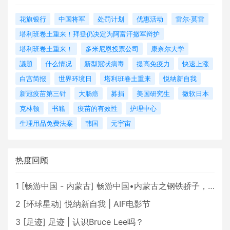
花旗银行
中国将军
处罚计划
优惠活动
雷尔·莫雷
塔利班卷土重来！拜登仍决定为阿富汗撤军辩护
塔利班卷土重来！
多米尼恩投票公司
康奈尔大学
議題
什么情况
新型冠状病毒
提高免疫力
快速上涨
白宫简报
世界环境日
塔利班卷土重来
悦纳新自我
新冠疫苗第三针
大肠癌
募捐
美国研究生
微软日本
克林顿
书籍
疫苗的有效性
护理中心
生理用品免费法案
韩国
元宇宙
热度回顾
1
[
畅游中国 - 内蒙古
]
畅游中国•内蒙古之钢铁骄子，魅力包头
2
[
环球星动
]
悦纳新自我 | AIF电影节
3
[
足迹
]
足迹 | 认识Bruce Lee吗？