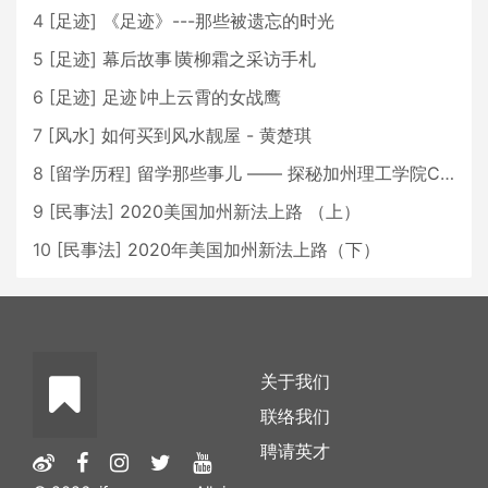
4
[
足迹
]
《足迹》---那些被遗忘的时光
5
[
足迹
]
幕后故事∣黄柳霜之采访手札
6
[
足迹
]
足迹∣冲上云霄的女战鹰
7
[
风水
]
如何买到风水靓屋 - 黄楚琪
8
[
留学历程
]
留学那些事儿 —— 探秘加州理工学院Caltech博士生活 [上集]
9
[
民事法
]
2020美国加州新法上路 （上）
10
[
民事法
]
2020年美国加州新法上路（下）
关于我们
联络我们
聘请英才