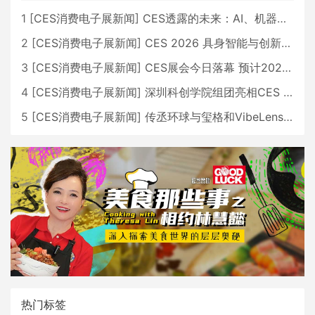
1
[
CES消费电子展新闻
]
CES透露的未来：AI、机器人与智能生活大爆发
2
[
CES消费电子展新闻
]
CES 2026 具身智能与创新领域 中国公司大放异彩
3
[
CES消费电子展新闻
]
CES展会今日落幕 预计2026行业收入将超五千亿美元
4
[
CES消费电子展新闻
]
深圳科创学院组团亮相CES 广受好评
5
[
CES消费电子展新闻
]
传丞环球与玺格和VibeLens共同推出全新耳机
热门标签