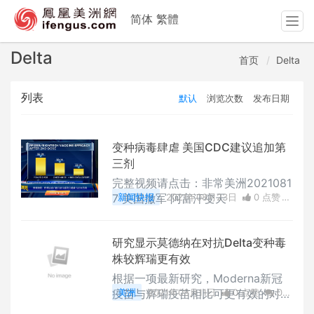
简体
繁體
T
o
g
Delta
首页
Delta
g
l
列表
默认
浏览次数
发布日期
e
n
a
v
变种病毒肆虐 美国CDC建议追加第
i
三剂
g
完整视频请点击：非常美洲2021081
a
7 美国撤军 阿富汗变天
新闻快报
2021年08月23日
0 点赞
t
0
评论
7256 浏览
i
o
研究显示莫德纳在对抗Delta变种毒
n
株较辉瑞更有效
根据一项最新研究，Moderna新冠
疫苗与辉瑞疫苗相比可更有效的对抗
美洲
2021年08月11日
0 点赞
0
Delta变种。
评论
4544 浏览