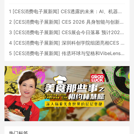
1
[
CES消费电子展新闻
]
CES透露的未来：AI、机器人与智能生活大爆发
2
[
CES消费电子展新闻
]
CES 2026 具身智能与创新领域 中国公司大放异彩
3
[
CES消费电子展新闻
]
CES展会今日落幕 预计2026行业收入将超五千亿美元
4
[
CES消费电子展新闻
]
深圳科创学院组团亮相CES 广受好评
5
[
CES消费电子展新闻
]
传丞环球与玺格和VibeLens共同推出全新耳机
热门标签