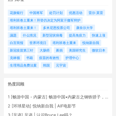
花旗银行
中国将军
处罚计划
优惠活动
雷尔·莫雷
塔利班卷土重来！拜登仍决定为阿富汗撤军辩护
塔利班卷土重来！
多米尼恩投票公司
康奈尔大学
議題
什么情况
新型冠状病毒
提高免疫力
快速上涨
白宫简报
世界环境日
塔利班卷土重来
悦纳新自我
新冠疫苗第三针
大肠癌
募捐
美国研究生
微软日本
克林顿
书籍
疫苗的有效性
护理中心
生理用品免费法案
韩国
元宇宙
热度回顾
1
[
畅游中国 - 内蒙古
]
畅游中国•内蒙古之钢铁骄子，魅力包头
2
[
环球星动
]
悦纳新自我 | AIF电影节
3
[
足迹
]
足迹 | 认识Bruce Lee吗？