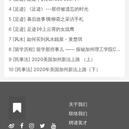
4
[
足迹
]
《足迹》---那些被遗忘的时光
5
[
足迹
]
幕后故事∣黄柳霜之采访手札
6
[
足迹
]
足迹∣冲上云霄的女战鹰
7
[
风水
]
如何买到风水靓屋 - 黄楚琪
8
[
留学历程
]
留学那些事儿 —— 探秘加州理工学院Caltech博士生活 [上集]
9
[
民事法
]
2020美国加州新法上路 （上）
10
[
民事法
]
2020年美国加州新法上路（下）
关于我们
联络我们
聘请英才