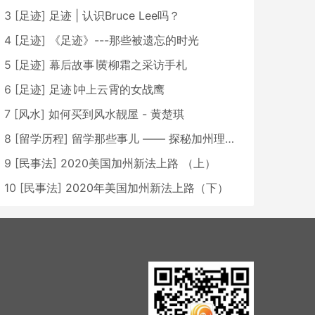
3
[
足迹
]
足迹 | 认识Bruce Lee吗？
4
[
足迹
]
《足迹》---那些被遗忘的时光
5
[
足迹
]
幕后故事∣黄柳霜之采访手札
6
[
足迹
]
足迹∣冲上云霄的女战鹰
7
[
风水
]
如何买到风水靓屋 - 黄楚琪
8
[
留学历程
]
留学那些事儿 —— 探秘加州理工学院Caltech博士生活 [上集]
9
[
民事法
]
2020美国加州新法上路 （上）
10
[
民事法
]
2020年美国加州新法上路（下）