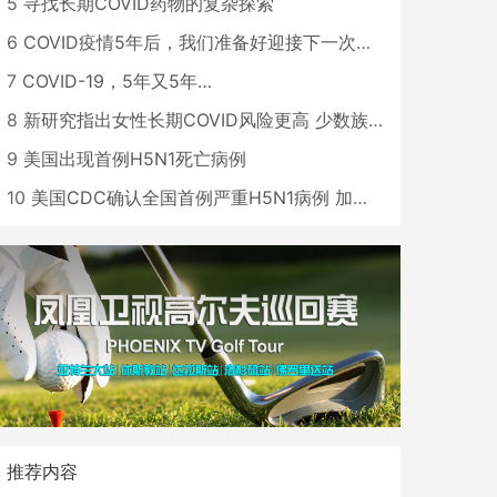
5
寻找长期COVID药物的复杂探索
6
COVID疫情5年后，我们准备好迎接下一次大流行了吗？
7
COVID-19，5年又5年…
8
新研究指出女性长期COVID风险更高 少数族裔儿童存在差异
9
美国出现首例H5N1死亡病例
10
美国CDC确认全国首例严重H5N1病例 加州进入紧急状态
推荐内容