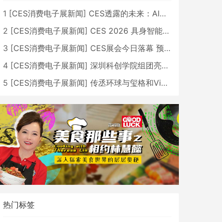
1
[
CES消费电子展新闻
]
CES透露的未来：AI、机器人与智能生活大爆发
2
[
CES消费电子展新闻
]
CES 2026 具身智能与创新领域 中国公司大放异彩
3
[
CES消费电子展新闻
]
CES展会今日落幕 预计2026行业收入将超五千亿美元
4
[
CES消费电子展新闻
]
深圳科创学院组团亮相CES 广受好评
5
[
CES消费电子展新闻
]
传丞环球与玺格和VibeLens共同推出全新耳机
热门标签