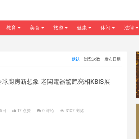
教育
美食
旅游
健康
休闲
法律
默认
浏览次数
发布日期
全球廚房新想象 老闆電器驚艷亮相KBIS展
05日
17 点赞
0
评论
3107 浏览