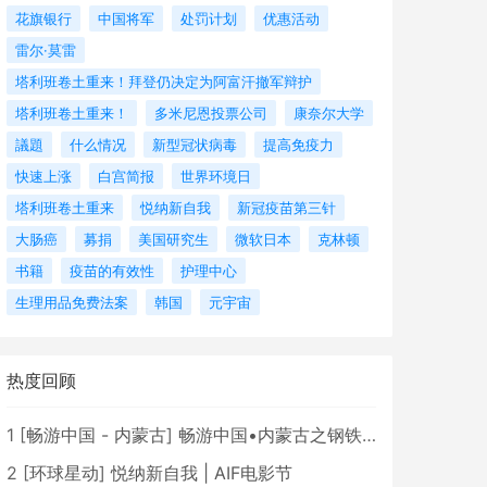
花旗银行
中国将军
处罚计划
优惠活动
雷尔·莫雷
塔利班卷土重来！拜登仍决定为阿富汗撤军辩护
塔利班卷土重来！
多米尼恩投票公司
康奈尔大学
議題
什么情况
新型冠状病毒
提高免疫力
快速上涨
白宫简报
世界环境日
塔利班卷土重来
悦纳新自我
新冠疫苗第三针
大肠癌
募捐
美国研究生
微软日本
克林顿
书籍
疫苗的有效性
护理中心
生理用品免费法案
韩国
元宇宙
热度回顾
1
[
畅游中国 - 内蒙古
]
畅游中国•内蒙古之钢铁骄子，魅力包头
2
[
环球星动
]
悦纳新自我 | AIF电影节