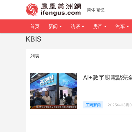
简体
繁體
首页
新闻
访谈
房产
汽车
KBIS
列表
AI+數字廚電點亮
工商新闻
2025年03月