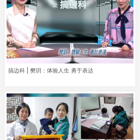
搞边科 | 樊玥：体验人生 勇于表达