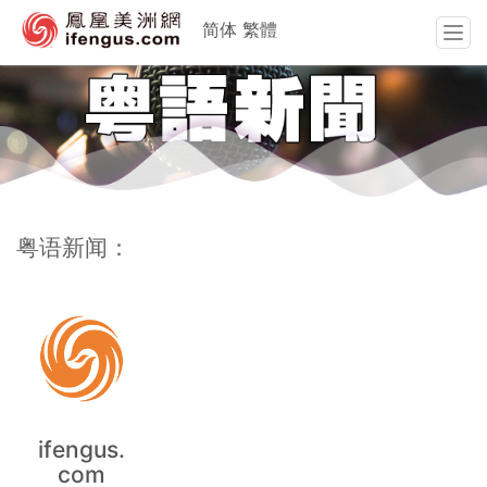
简体
繁體
T
o
g
g
l
e
n
a
v
粤语新闻：
i
g
a
t
i
o
n
ifengus.
com