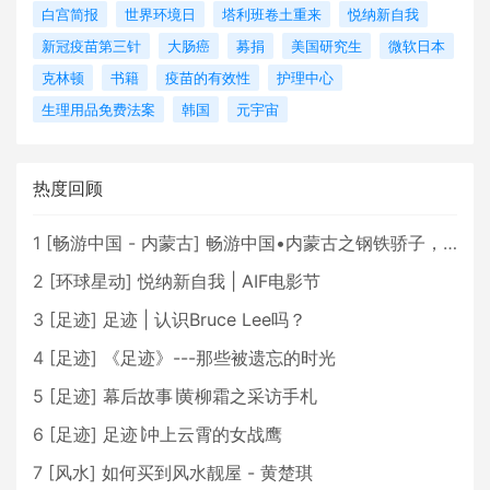
白宫简报
世界环境日
塔利班卷土重来
悦纳新自我
新冠疫苗第三针
大肠癌
募捐
美国研究生
微软日本
克林顿
书籍
疫苗的有效性
护理中心
生理用品免费法案
韩国
元宇宙
热度回顾
1
[
畅游中国 - 内蒙古
]
畅游中国•内蒙古之钢铁骄子，魅力包头
2
[
环球星动
]
悦纳新自我 | AIF电影节
3
[
足迹
]
足迹 | 认识Bruce Lee吗？
4
[
足迹
]
《足迹》---那些被遗忘的时光
5
[
足迹
]
幕后故事∣黄柳霜之采访手札
6
[
足迹
]
足迹∣冲上云霄的女战鹰
7
[
风水
]
如何买到风水靓屋 - 黄楚琪