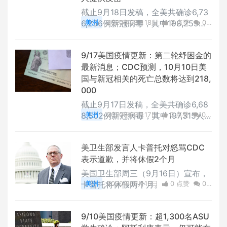
截止9月18日发稿，全美共确诊6,73
6,256例新冠病毒，其中198,259人
美洲
2020年09月18日
0 点赞
0
死亡。
评论
2193 浏览
9/17美国疫情更新：第二轮纾困金的
最新消息；CDC预测，10月10日美
国与新冠相关的死亡总数将达到218,
000
截止9月17日发稿，全美共确诊6,68
8,502例新冠病毒，其中197,315人
美洲
2020年09月17日
0 点赞
0
死亡。
评论
2671 浏览
美卫生部发言人卡普托对怒骂CDC
表示道歉，并将休假2个月
美国卫生部周三（9月16日）宣布，
卡普托将休假两个月。
美洲
2020年09月16日
0 点赞
0
评论
3128 浏览
9/10美国疫情更新：超1,300名ASU