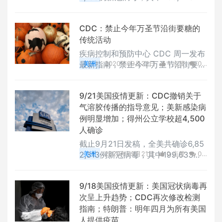
死亡。
评论
2802 浏览
CDC：禁止今年万圣节沿街要糖的
传统活动
疾病控制和预防中心 CDC 周一发布
最新指南，禁止今年万圣节沿街要糖
美洲
2020年09月22日
1 点赞
0
的传统活动。
评论
2034 浏览
9/21美国疫情更新：CDC撤销关于
气溶胶传播的指导意见；美新感染病
例明显增加；得州公立学校超4,500
人确诊
截止9月21日发稿，全美共确诊6,85
2,313例新冠病毒，其中199,633人
美洲
2020年09月21日
0 点赞
0
死亡。
评论
2901 浏览
9/18美国疫情更新：美国冠状病毒再
次呈上升趋势；CDC再次修改检测
指南；特朗普：明年四月为所有美国
人提供疫苗