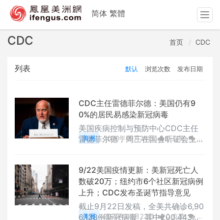
简体
繁體
T
o
g
CDC
首页
CDC
g
l
列表
默认
浏览次数
发布日期
e
n
a
v
CDC主任雷德菲尔德：美国仍有9
i
0%的居民易感染新冠病毒
g
美国疾病控制与预防中心CDC主任
a
雷德菲尔德，周三在国会听证会上表
美洲
2020年09月24日
0 点赞
0
t
示，美国仍有90%的居民易感染新冠
评论
1879 浏览
i
病毒。
o
9/22美国疫情更新：美新冠死亡人
n
数破20万；纽约市6个社区新冠病例
上升；CDC发布圣诞节指导意见
截止9月22日发稿，全美共确诊6,90
6,138例新冠病毒，其中200,443人
美洲
2020年09月22日
0 点赞
0