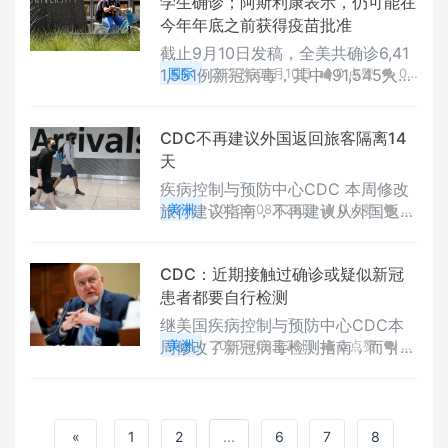
学生确诊；阿斯利康表示，仍可能在
今年年底之前获得疫苗批准
截止9月10日发稿，全美共确诊6,41
1,551例新冠病毒，其中191,545人死
国际
2020年09月10日
0 点赞
0
亡。
评论
1792 浏览
CDC不再建议外国返回旅客隔离14
天
疾病控制与预防中心CDC 本周修改
旅行建议指南，不再建议从外国返美
美洲
2020年08月28日
0 点赞
0
的旅客进行14天自我隔离，但强调旅
评论
2172 浏览
客仍需注意各州或各县的规定
CDC：近期接触过确诊或疑似新冠
患者都要自行检测
继美国疾病控制与预防中心CDC本
周修改了新冠病毒检测指南，而引发
美洲
2020年08月28日
0 点赞
0
卫生专家质疑后，CDC主任雷德菲
评论
2008 浏览
尔德27号改口
«
1
2
...
6
7
8