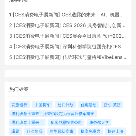
1
[
CES消费电子展新闻
]
CES透露的未来：AI、机器人与智能生活大爆发
2
[
CES消费电子展新闻
]
CES 2026 具身智能与创新领域 中国公司大放异彩
3
[
CES消费电子展新闻
]
CES展会今日落幕 预计2026行业收入将超五千亿美元
4
[
CES消费电子展新闻
]
深圳科创学院组团亮相CES 广受好评
5
[
CES消费电子展新闻
]
传丞环球与玺格和VibeLens共同推出全新耳机
热门标签
花旗银行
中国将军
处罚计划
优惠活动
雷尔·莫雷
塔利班卷土重来！拜登仍决定为阿富汗撤军辩护
塔利班卷土重来！
多米尼恩投票公司
康奈尔大学
議題
什么情况
新型冠状病毒
提高免疫力
快速上涨