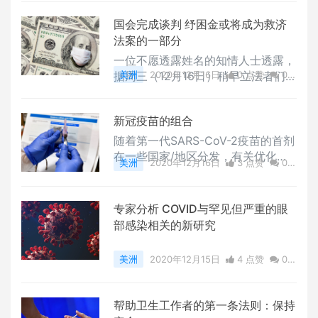
最多不超过几天。常见的副作用包括
注射部位酸痛、疲劳、头痛、肌肉酸
国会完成谈判 纾困金或将成为救济
痛、发冷、
法案的一部分
一位不愿透露姓名的知情人士透露，
据周三（12月16日）稍早立法者们达
美洲
2020年12月16日
0 点赞
0
成的一项价值约9000亿美元的COVI
评论
7488 浏览
D-19经济救济法案，其中可能包括
新冠疫苗的组合
另一轮纾困金和其他急需的经济援
助。消息人士称，该法案还包括重新
随着第一代SARS-CoV-2疫苗的首剂
提高联邦失业保险金，以及为州和地
在一些国家/地区分发，有关优化第
美洲
2020年12月16日
3 点赞
0
方政府提供某种形式的救济。图源：
二代疫苗配方和接种时间表的讨论已
评论
4400 浏览
South Dakota Public Broadcastin
经在进行中。上周，阿斯利康宣布将
g参议院共和党第二大参议员约翰·图
与俄罗斯“Sputnik V”疫苗的研发商
专家分析 COVID与罕见但严重的眼
恩（John Thune）周三向记者表
合作，以确定同时接种两种疫苗是否
部感染相关的新研究
可以提高效力。据报道，联合疫苗的
初步临床试验将在俄罗斯进行，评估
美洲
2020年12月15日
4 点赞
0
将在俄罗斯成年人中开始。根据阿斯
评论
1736 浏览
利康发布的新闻稿，英国政府已经宣
布了即将进行的临床试验，评估基于
帮助卫生工作者的第一条法则：保持
腺病毒的疫苗组合，例如由阿斯利