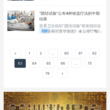
评论
5625 浏览
上由冠状病毒大流行引起的患者涌
入，并预计情况会变得更糟。一些专
“团结试验”公布4种候选疗法的中期
家还强调，公共卫生危机并不是未来
结果
的事情。 它已经发生在我们身上。
世界卫生组织“团结试验”研发组织在
《新英格兰医学杂志》上公布了瑞德
美洲
2020年12月09日
3 点赞
0
西韦、羟氯喹、洛匹那韦和干扰素β-
评论
2611 浏览
1a临床试验的中期结果。结果先前以
预印本形式发布，而新的出版物已经
过同行评审，并纳入了相关的编辑。
«
1
2
...
60
61
62
一些语言和数字已经更新，但总体发
63
64
现基本保持不变。最值得注意的是，
65
66
...
75
报告发现这4种候选疗法对“住院的C
76
»
OVID-19患者没有或几乎没有影
响”，包括在“总体死亡率，开始供氧
支持和住院持续时间”方面。一个例
外是