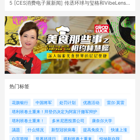
5
[
CES消费电子展新闻
]
传丞环球与玺格和VibeLens共同推出全新耳机
热门标签
花旗银行
中国将军
处罚计划
优惠活动
雷尔·莫雷
塔利班卷土重来！拜登仍决定为阿富汗撤军辩护
塔利班卷土重来！
多米尼恩投票公司
康奈尔大学
議題
什么情况
新型冠状病毒
提高免疫力
快速上涨
白宫简报
世界环境日
塔利班卷土重来
悦纳新自我