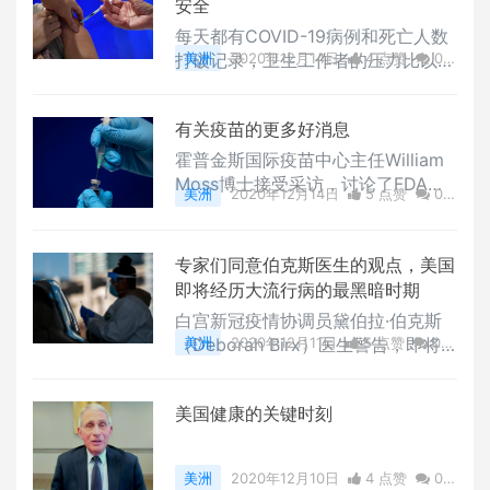
安全
每天都有COVID-19病例和死亡人数
打破记录，卫生工作者的压力比以往
美洲
2020年12月14日
4 点赞
0
任何时候都要大。但是对这些一线工
评论
5257 浏览
作人员的集体赞赏 -在大流行早期以
有关疫苗的更多好消息
感激的姿态表现出来，从每晚的掌声
到免费的比萨饼 -在大部分时间都安
霍普金斯国际疫苗中心主任William
静下来了。卫生工作者“不再感觉像
Moss博士接受采访，讨论了FDA计
美洲
2020年12月14日
5 点赞
0
英雄一样”。霍普金斯大学 压力事件
划授权辉瑞的COVID-19疫苗，以及
评论
1699 浏览
弹性恢复系统（Resilience in Stress
此刻在冠状病毒大流行病中的意义。
ful Events）联席主任Albert Wu博
一些要点：预计FDA将在周末或最晚
专家们同意伯克斯医生的观点，美国
士表示。在任何重大危机中的某
周一，发布辉瑞疫苗的紧急使用授
即将经历大流行病的最黑暗时期
权。 紧急使用授权 允许根据对早期
白宫新冠疫情协调员黛伯拉·伯克斯
三期试验数据的严格分析，在紧急情
（Deborah Birx）医生警告，即将
美洲
2020年12月11日
5 点赞
0
况下使用疫苗。这不是正式的批准：
到来的12月的COVID-19病例激增，
评论
9778 浏览
预计在未来6个月内，将获得正式的
将是美国将要面临的“最糟糕的公共
许可。预计Moderna疫苗将经历相
美国健康的关键时刻
卫生事件”。这听起来似乎有些戏剧
同的过程。估计
化，但是一些公共卫生专家同意了她
的严格评估。伯克斯博士在采访中谈
美洲
2020年12月10日
4 点赞
0
到了一个事实，即美国医院正努力跟