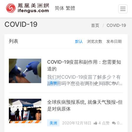
简体
繁體
T
o
g
COVID-19
首页
COVID-19
g
l
列表
默认
浏览次数
发布日期
e
n
a
v
COVID-19疫苗和副作用：您需要知
i
道的
g
我们对COVID-19疫苗了解多少？有
a
副作用吗？您会在两剂之间得COVID
美洲
2020年12月19日
3 点赞
0
t
-19吗？约翰.霍普金斯大学国际疫苗
评论
6737 浏览
i
中心主任，流行病学家William Mos
o
全球疾病预报系统, 就像天气预报-但
s博士回答了有关COVID-19疫苗的副
n
是对病原体
作用，在接种疫苗之前和之后需要知
道的，以及何时应该打电话给医生。
一些要点：副作用在12到24小时内
美洲
2020年12月18日
4 点赞
0
开始。 副作用通常是24到48小时，
评论
3930 浏览