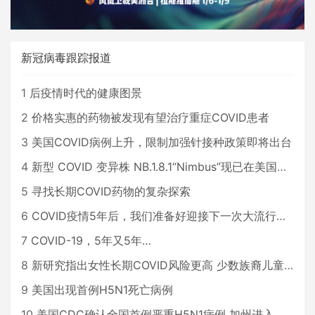
新冠病毒跟踪报道
1
后疫情时代的健康图景
2
价格实惠的药物被发现有望治疗重症COVID患者
3
美国COVID病例上升，限制加强针接种政策即将出台
4
新型 COVID 变异株 NB.1.8.1“Nimbus”现已在美国占据主导地位
5
寻找长期COVID药物的复杂探索
6
COVID疫情5年后，我们准备好迎接下一次大流行了吗？
7
COVID-19，5年又5年…
8
新研究指出女性长期COVID风险更高 少数族裔儿童存在差异
9
美国出现首例H5N1死亡病例
10
美国CDC确认全国首例严重H5N1病例 加州进入紧急状态