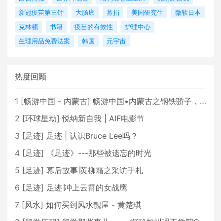
新冠疫苗第三针
大肠癌
募捐
美国研究生
微软日本
克林顿
书籍
疫苗的有效性
护理中心
生理用品免费法案
韩国
元宇宙
热度回顾
1
[
畅游中国 - 内蒙古
]
畅游中国•内蒙古之钢铁骄子，魅力包头
2
[
环球星动
]
悦纳新自我 | AIF电影节
3
[
足迹
]
足迹 | 认识Bruce Lee吗？
4
[
足迹
]
《足迹》---那些被遗忘的时光
5
[
足迹
]
幕后故事∣黄柳霜之采访手札
6
[
足迹
]
足迹∣冲上云霄的女战鹰
7
[
风水
]
如何买到风水靓屋 - 黄楚琪