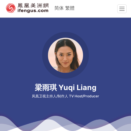
简体
繁體
T
o
g
g
l
e
n
a
v
i
g
a
梁雨琪 Yuqi Liang
t
i
凤凰卫视主持人/制作人 TV Host/Producer
o
n