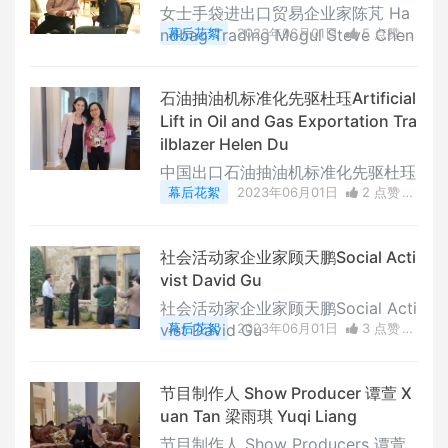
女士手袋进出口贸易企业家陈芃 Ha
ndbag Trading Mogul Steve Chen
幕后花絮
2023年06月01日
5 点赞
0
评论
3495 浏览
石油抽油机标准化先驱杜珏Artificial
Lift in Oil and Gas Exportation Tra
ilblazer Helen Du
中国出口石油抽油机标准化先驱杜珏
幕后花絮
2023年06月01日
2 点赞
0
评论
3584 浏览
社会活动家企业家顾天鹏Social Acti
vist David Gu
社会活动家企业家顾天鹏Social Acti
vist David Gu
幕后花絮
2023年06月01日
3 点赞
0
评论
3869 浏览
节目制作人 Show Producer 谭萱 X
uan Tan 梁雨琪 Yuqi Liang
节目制作人 Show Producers 谭萱