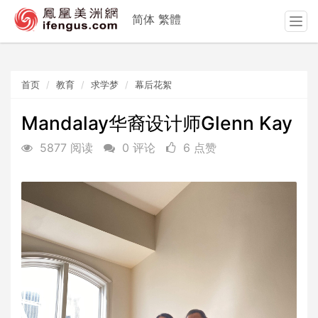
简体
繁體
T
o
g
g
首页
教育
求学梦
幕后花絮
l
e
n
Mandalay华裔设计师Glenn Kay
a
5877 阅读
0 评论
6 点赞
v
i
g
a
t
i
o
n