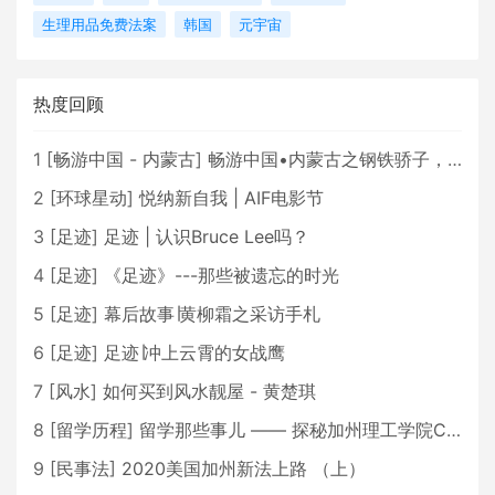
生理用品免费法案
韩国
元宇宙
热度回顾
1
[
畅游中国 - 内蒙古
]
畅游中国•内蒙古之钢铁骄子，魅力包头
2
[
环球星动
]
悦纳新自我 | AIF电影节
3
[
足迹
]
足迹 | 认识Bruce Lee吗？
4
[
足迹
]
《足迹》---那些被遗忘的时光
5
[
足迹
]
幕后故事∣黄柳霜之采访手札
6
[
足迹
]
足迹∣冲上云霄的女战鹰
7
[
风水
]
如何买到风水靓屋 - 黄楚琪
8
[
留学历程
]
留学那些事儿 —— 探秘加州理工学院Caltech博士生活 [上集]
9
[
民事法
]
2020美国加州新法上路 （上）