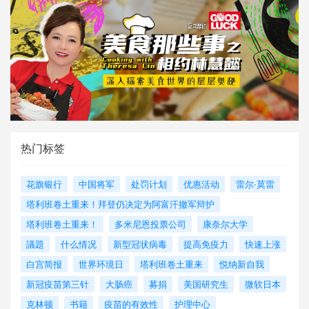
热门标签
花旗银行
中国将军
处罚计划
优惠活动
雷尔·莫雷
塔利班卷土重来！拜登仍决定为阿富汗撤军辩护
塔利班卷土重来！
多米尼恩投票公司
康奈尔大学
議題
什么情况
新型冠状病毒
提高免疫力
快速上涨
白宫简报
世界环境日
塔利班卷土重来
悦纳新自我
新冠疫苗第三针
大肠癌
募捐
美国研究生
微软日本
克林顿
书籍
疫苗的有效性
护理中心