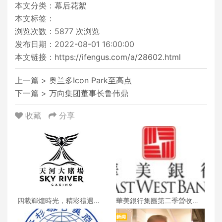
本文分类：
幕后花絮
本文标签：
浏览次数：
5877
次浏览
发布日期：2022-08-01 16:00:00
本文链接：
https://ifengus.com/a/28602.html
上一篇 >
奥兰多Icon Park至高点
下一篇 >
万向集团董事长鲁伟鼎
收藏
分享
四載輝煌時光，精彩禮遇歡
華美銀行集團第二季營收創
慶一整月
新高 每股收益年增18%