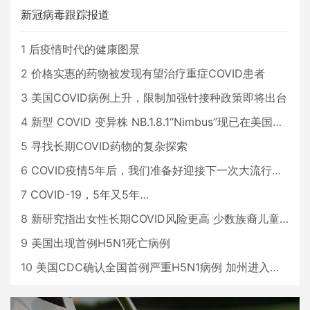
新冠病毒跟踪报道
1
后疫情时代的健康图景
2
价格实惠的药物被发现有望治疗重症COVID患者
3
美国COVID病例上升，限制加强针接种政策即将出台
4
新型 COVID 变异株 NB.1.8.1“Nimbus”现已在美国占据主导地位
5
寻找长期COVID药物的复杂探索
6
COVID疫情5年后，我们准备好迎接下一次大流行了吗？
7
COVID-19，5年又5年…
8
新研究指出女性长期COVID风险更高 少数族裔儿童存在差异
9
美国出现首例H5N1死亡病例
10
美国CDC确认全国首例严重H5N1病例 加州进入紧急状态