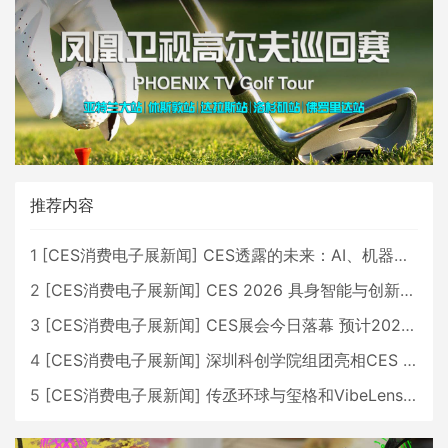
推荐内容
1
[
CES消费电子展新闻
]
CES透露的未来：AI、机器人与智能生活大爆发
2
[
CES消费电子展新闻
]
CES 2026 具身智能与创新领域 中国公司大放异彩
3
[
CES消费电子展新闻
]
CES展会今日落幕 预计2026行业收入将超五千亿美元
4
[
CES消费电子展新闻
]
深圳科创学院组团亮相CES 广受好评
5
[
CES消费电子展新闻
]
传丞环球与玺格和VibeLens共同推出全新耳机