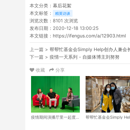
本文分类：
幕后花絮
本文标签：
精英访谈
浏览次数：
8101
次浏览
发布日期：2020-12-18 13:00:25
本文链接：
https://ifengus.com/a/12903.html
上一篇 >
帮帮忙基金会Simply Help创办人兼会长
下一篇 >
疫情一天系列 - 自媒体博主刘努努
收藏
分享
疫情期间演播厅里一起度
帮帮忙基金会Simply Hel
过平安假期
创办人兼会长鲍潘晓黛
Tina Bow