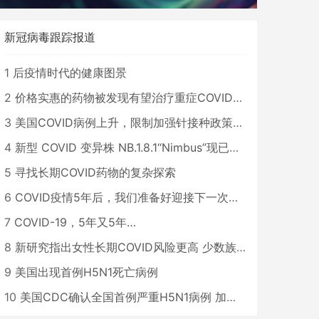
新冠病毒跟踪报道
1
后疫情时代的健康图景
2
价格实惠的药物被发现有望治疗重症COVID患者
3
美国COVID病例上升，限制加强针接种政策即将出台
4
新型 COVID 变异株 NB.1.8.1“Nimbus”现已在美国占据主导地位
5
寻找长期COVID药物的复杂探索
6
COVID疫情5年后，我们准备好迎接下一次大流行了吗？
7
COVID-19，5年又5年…
8
新研究指出女性长期COVID风险更高 少数族裔儿童存在差异
9
美国出现首例H5N1死亡病例
10
美国CDC确认全国首例严重H5N1病例 加州进入紧急状态