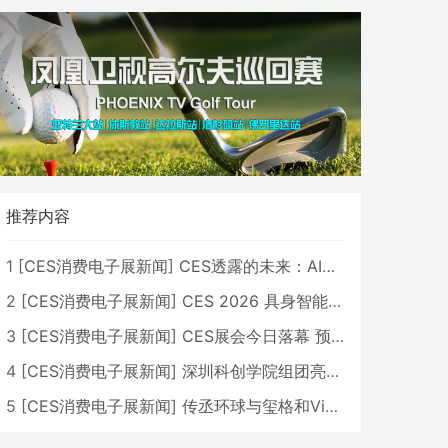
推荐内容
1
[
CES消费电子展新闻
]
CES透露的未来：AI、机器人与智能生活大爆发
2
[
CES消费电子展新闻
]
CES 2026 具身智能与创新领域 中国公司大放异彩
3
[
CES消费电子展新闻
]
CES展会今日落幕 预计2026行业收入将超五千亿美元
4
[
CES消费电子展新闻
]
深圳科创学院组团亮相CES 广受好评
5
[
CES消费电子展新闻
]
传丞环球与玺格和VibeLens共同推出全新耳机