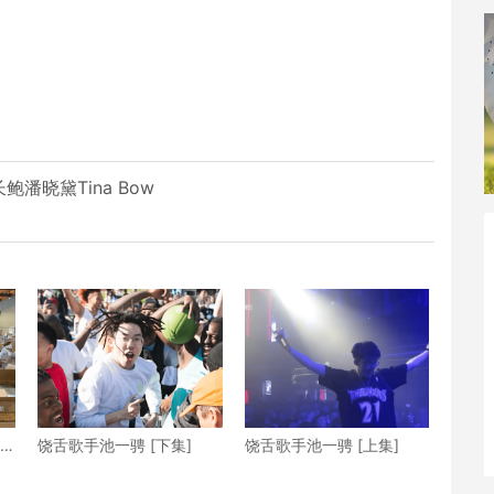
鲍潘晓黛Tina Bow
p
饶舌歌手池一骋 [下集]
饶舌歌手池一骋 [上集]