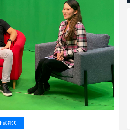
点赞(
1
)