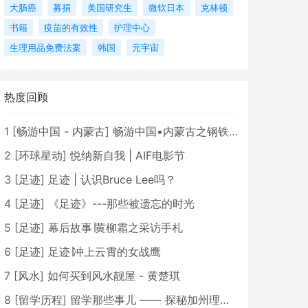
大肠癌
募捐
美国研究生
微软日本
克林顿
书籍
疫苗的有效性
护理中心
生理用品免费法案
韩国
元宇宙
热度回顾
1
[
畅游中国 - 内蒙古
]
畅游中国•内蒙古之钢铁骄子，魅力包头
2
[
环球星动
]
悦纳新自我 | AIF电影节
3
[
足迹
]
足迹 | 认识Bruce Lee吗？
4
[
足迹
]
《足迹》---那些被遗忘的时光
5
[
足迹
]
幕后故事∣黄柳霜之采访手札
6
[
足迹
]
足迹∣冲上云霄的女战鹰
7
[
风水
]
如何买到风水靓屋 - 黄楚琪
8
[
留学历程
]
留学那些事儿 —— 探秘加州理工学院Caltech博士生活 [上集]