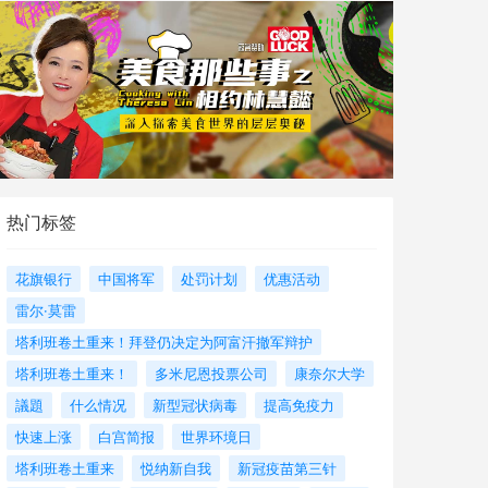
热门标签
花旗银行
中国将军
处罚计划
优惠活动
雷尔·莫雷
塔利班卷土重来！拜登仍决定为阿富汗撤军辩护
塔利班卷土重来！
多米尼恩投票公司
康奈尔大学
議題
什么情况
新型冠状病毒
提高免疫力
快速上涨
白宫简报
世界环境日
塔利班卷土重来
悦纳新自我
新冠疫苗第三针