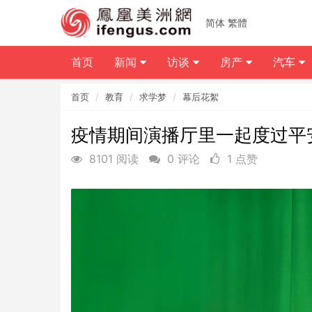
简体
繁體
首页
新闻
访谈
房产
汽车
首页
教育
求学梦
幕后花絮
疫情期间演播厅里一起度过平
8101 阅读
0 评论
1 点赞