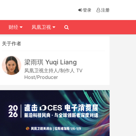
登录
注册
财经
凤凰卫视
关于作者
梁雨琪 Yuqi Liang
凤凰卫视主持人/制作人 TV
Host/Producer