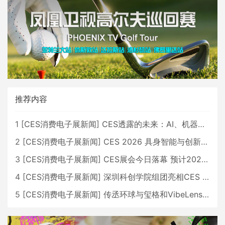
推荐内容
1
[
CES消费电子展新闻
]
CES透露的未来：AI、机器人与智能生活大爆发
2
[
CES消费电子展新闻
]
CES 2026 具身智能与创新领域 中国公司大放异彩
3
[
CES消费电子展新闻
]
CES展会今日落幕 预计2026行业收入将超五千亿美元
4
[
CES消费电子展新闻
]
深圳科创学院组团亮相CES 广受好评
5
[
CES消费电子展新闻
]
传丞环球与玺格和VibeLens共同推出全新耳机