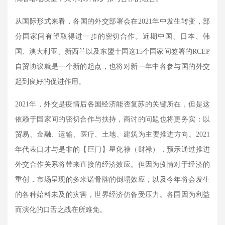
从国际形式来看，各国的外交部署会在
2021
年中发生转变，部
分国家间有望取得进一步的密切合作。近期中国、日本、韩
国、澳大利亚、新西兰以及东盟十国这
15
个国家间签署的
RCEP
自贸协议就是一个新的起点，也将对新一年中各参与国的外交
起到良好的促进作用。
2021
年，外交是疫情后各国经济能否复苏的关键所在，但是这
依赖于国家间的密切合作与扶持，商讨的问题也将更务实：以
贸易、金融、运输、医疗、土地、建筑为主要推进方向。
2021
年代表口才与是非的【巨门】星化禄（财禄），预示通过推进
外交合作关系将带来直接的经济效应。但因为疫情对于经济的
重创，市场呈现的多米诺骨牌的倒塌效应，以及今年将会发生
的各种始料未及的灾害，世界经济仍备受压力。各国因为利益
而演化的口舌之战在所难免。