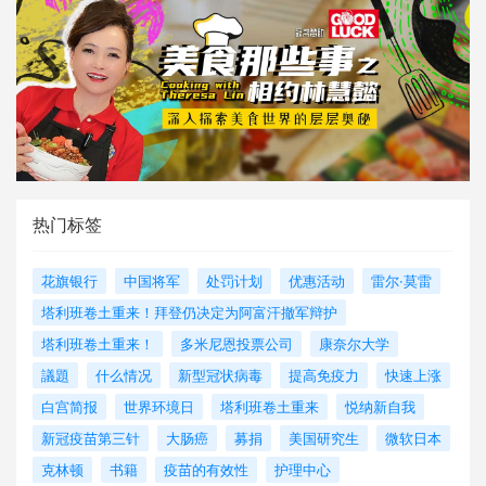
热门标签
花旗银行
中国将军
处罚计划
优惠活动
雷尔·莫雷
塔利班卷土重来！拜登仍决定为阿富汗撤军辩护
塔利班卷土重来！
多米尼恩投票公司
康奈尔大学
議題
什么情况
新型冠状病毒
提高免疫力
快速上涨
白宫简报
世界环境日
塔利班卷土重来
悦纳新自我
新冠疫苗第三针
大肠癌
募捐
美国研究生
微软日本
克林顿
书籍
疫苗的有效性
护理中心