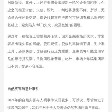
另辟新径。此外，上述行业将会出现新一轮的企业倒闭潮，企
业之间相互讨债、失信、毁约……纠纷将屡见不鲜。所以，无
论是合作还是交易，都必须建立在严谨的市场调查和风险把控
基础上，避免陷入“城门失火，殃及鱼池”的困境。
2021
年，在投资上需要额外谨慎，因为金融市场起伏大，非常
容易出现失算的可能。货币贬值，贷款利率持续下调，失业率
上升，还款失信，导致银行业压力重重。最终也将可能出现罕
见的银行挤兑潮，且倒闭现象普遍。此外，市场上诈骗集团层
出不穷，交易不容乐观。
自然灾害与意外事件
2021
年的自然灾害与人祸事件依旧较多，可以说，尽管熬过了
惨淡的
2020
年，
2021
年对于全人类来说仍然充满问题与挑战。