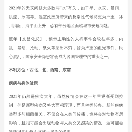
2021
年的天灾问题大多数与“水”有关，如干旱、水灾、暴雨、
洪流、冰霜等。温室效应所带来的反常性气候将更为严重，冰
川消融、海平面上升，恐有部分地区面临城市安危问题。
流年【文昌化忌】，预示主动性的人祸事件会较往年多，内
乱、暴动、抢劫、纵火等层出不穷，皆为严重的血光事件。民
心混乱，国家安全隐患将会成为各国管理中的重头之一。
不利方位：西北、北、西南、东南
疾病与身体健康
2021
年仍然是疾病大年，虽然疫情会在这一年里逐渐受到控
制，但是新型疾病又将大面积浮现，而且种类较多。新的疾病
类型多与细菌相关，不仅会在人类间传播，也将会对动物有所
影响，且很可能会出现动物与人类交叉感染的情况，这可能会
导致很多动物面临被大屠杀的惨境。