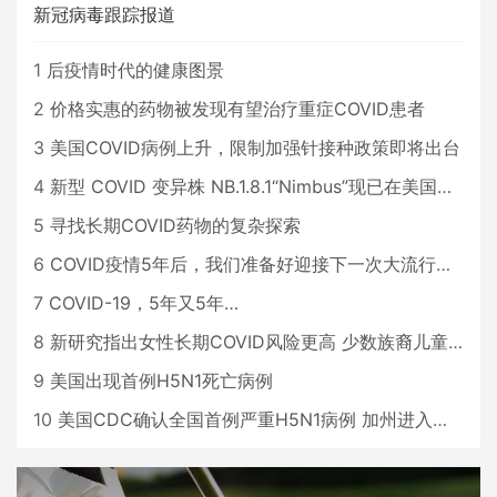
新冠病毒跟踪报道
1
后疫情时代的健康图景
2
价格实惠的药物被发现有望治疗重症COVID患者
3
美国COVID病例上升，限制加强针接种政策即将出台
4
新型 COVID 变异株 NB.1.8.1“Nimbus”现已在美国占据主导地位
5
寻找长期COVID药物的复杂探索
6
COVID疫情5年后，我们准备好迎接下一次大流行了吗？
7
COVID-19，5年又5年…
8
新研究指出女性长期COVID风险更高 少数族裔儿童存在差异
9
美国出现首例H5N1死亡病例
10
美国CDC确认全国首例严重H5N1病例 加州进入紧急状态