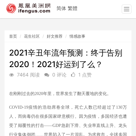
简体
繁體
T
o
g
g
首页
花生社区
好文推荐
情感故事
l
e
n
2021辛丑年流年预测：终于告别
a
2020！2021好运到了么？
v
i
7464 阅读
0 评论
1 点赞
g
a
t
在刚刚过去的
2020
年里，世界发生了翻天覆地的变化。
i
o
COVID-19
疫情的浩劫席卷全球，死亡人数已经超过了
130
万
n
人，而病毒仍在很多国家肆意横行。因为疫情，多国经济也遭
受了颠覆性的打击——
GDP
急剧下滑、失业率直线上升、龙头
行业集体倒闭……世界陷入了一片混乱。为求救市，全球多国