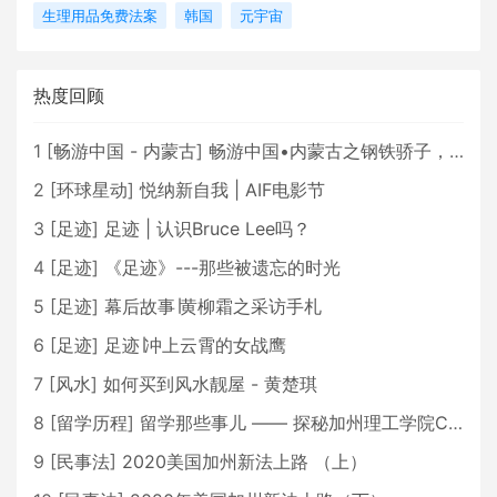
生理用品免费法案
韩国
元宇宙
热度回顾
1
[
畅游中国 - 内蒙古
]
畅游中国•内蒙古之钢铁骄子，魅力包头
2
[
环球星动
]
悦纳新自我 | AIF电影节
3
[
足迹
]
足迹 | 认识Bruce Lee吗？
4
[
足迹
]
《足迹》---那些被遗忘的时光
5
[
足迹
]
幕后故事∣黄柳霜之采访手札
6
[
足迹
]
足迹∣冲上云霄的女战鹰
7
[
风水
]
如何买到风水靓屋 - 黄楚琪
8
[
留学历程
]
留学那些事儿 —— 探秘加州理工学院Caltech博士生活 [上集]
9
[
民事法
]
2020美国加州新法上路 （上）