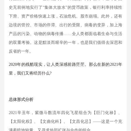
史无前例地实行了“集体大放水”的货币政策，银行利率持续性
下滑、资产价格快速上涨，石油危机、股市崩塌。此外，还有
边境的管控、市场的停滞、出行的受限、病毒的变异，加上海
产品的污染、动物的病毒传播……全人类都面临着生命与生活
的双重考验。这是黯淡而艰辛的一年，也是我们值得去深思和
反省的一年。
2020
年的残酷现实，让人类深感前路茫茫。那么在新的
2021
年
里，我们又将经历什么
?
总体形式分析
2021
辛丑年，紫微斗数流年四化飞星组合为【巨门化禄】、
【太阳化权】、【文曲化科】、【文昌化忌】——这是一个充
满着暗地较量，又寻求外部扩张与合作的组合。