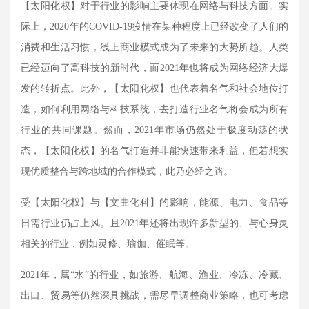
【太阳化权】对于行业的影响主要体现在网络与科技方面。实
际上，
2020
年的
COVID-19
疫情在某种程度上已经改变了人们的
消费和生活习惯，线上商业模式成为了未来的大势所趋。人类
已经迈向了高科技的新时代，而
2021
年也将成为网络经济大爆
发的转折点。此外，【太阳化权】也代表着名气和社会地位打
造，如何利用网络与科技系统，去打造行业名气将会成为所有
行业的共同课题。然而，
2021
年市场仍然处于极度动荡的状
态，【太阳化权】的名气打造并非能快速带来利益，但若想实
现优质整合与跨地域的合作模式，此乃必经之路。
受【太阳化权】与【文曲化科】的影响，能源、电力、食品等
日需行业仍占上风。且
2021
年还将出现许多新型的、与心身灵
相关的行业，例如灵修、瑜伽、催眠等。
2021
年，属“水”的行业，如旅游、航海、渔业、冷冻、冷藏、
出口、贸易等仍然深具挑战，需尽早调整商业策略，也可考虑