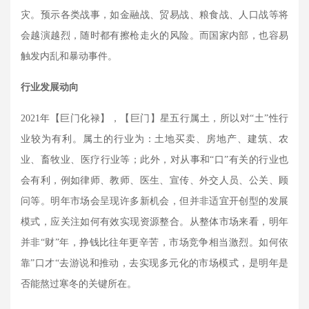
灾。预示各类战事，如金融战、贸易战、粮食战、人口战等将
会越演越烈，随时都有擦枪走火的风险。而国家内部，也容易
触发内乱和暴动事件。
行业发展动向
2021
年【巨门化禄】，【巨门】星五行属土，所以对“土”性行
业较为有利。属土的行业为：土地买卖、房地产、建筑、农
业、畜牧业、医疗行业等；此外，对从事和“口”有关的行业也
会有利，例如律师、教师、医生、宣传、外交人员、公关、顾
问等。明年市场会呈现许多新机会，但并非适宜开创型的发展
模式，应关注如何有效实现资源整合。从整体市场来看，明年
并非“财”年，挣钱比往年更辛苦，市场竞争相当激烈。如何依
靠
”
口才“去游说和推动，去实现多元化的市场模式，是明年是
否能熬过寒冬的关键所在。