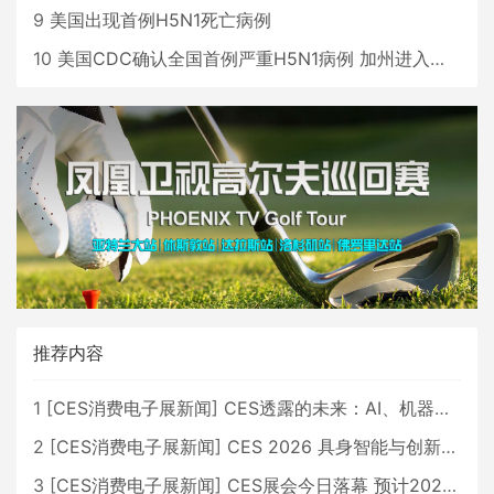
9
美国出现首例H5N1死亡病例
10
美国CDC确认全国首例严重H5N1病例 加州进入紧急状态
推荐内容
1
[
CES消费电子展新闻
]
CES透露的未来：AI、机器人与智能生活大爆发
2
[
CES消费电子展新闻
]
CES 2026 具身智能与创新领域 中国公司大放异彩
3
[
CES消费电子展新闻
]
CES展会今日落幕 预计2026行业收入将超五千亿美元