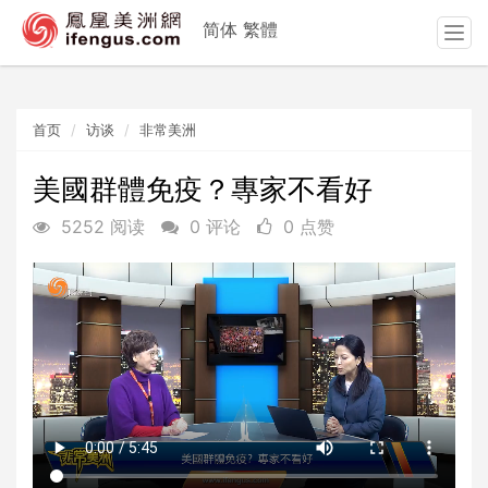
简体
繁體
T
o
g
g
首页
访谈
非常美洲
l
e
n
美國群體免疫？專家不看好
a
5252 阅读
0 评论
0 点赞
v
i
g
a
t
i
o
n