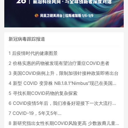
新冠病毒跟踪报道
1
后疫情时代的健康图景
2
价格实惠的药物被发现有望治疗重症COVID患者
3
美国COVID病例上升，限制加强针接种政策即将出台
4
新型 COVID 变异株 NB.1.8.1“Nimbus”现已在美国占据主导地位
5
寻找长期COVID药物的复杂探索
6
COVID疫情5年后，我们准备好迎接下一次大流行了吗？
7
COVID-19，5年又5年…
8
新研究指出女性长期COVID风险更高 少数族裔儿童存在差异