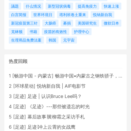
議題
什么情况
新型冠状病毒
提高免疫力
快速上涨
白宫简报
世界环境日
塔利班卷土重来
悦纳新自我
新冠疫苗第三针
大肠癌
募捐
美国研究生
微软日本
克林顿
书籍
疫苗的有效性
护理中心
生理用品免费法案
韩国
元宇宙
热度回顾
1
[
畅游中国 - 内蒙古
]
畅游中国•内蒙古之钢铁骄子，魅力包头
2
[
环球星动
]
悦纳新自我 | AIF电影节
3
[
足迹
]
足迹 | 认识Bruce Lee吗？
4
[
足迹
]
《足迹》---那些被遗忘的时光
5
[
足迹
]
幕后故事∣黄柳霜之采访手札
6
[
足迹
]
足迹∣冲上云霄的女战鹰