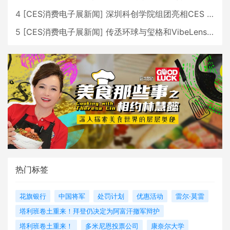
4
[
CES消费电子展新闻
]
深圳科创学院组团亮相CES 广受好评
5
[
CES消费电子展新闻
]
传丞环球与玺格和VibeLens共同推出全新耳机
热门标签
花旗银行
中国将军
处罚计划
优惠活动
雷尔·莫雷
塔利班卷土重来！拜登仍决定为阿富汗撤军辩护
塔利班卷土重来！
多米尼恩投票公司
康奈尔大学