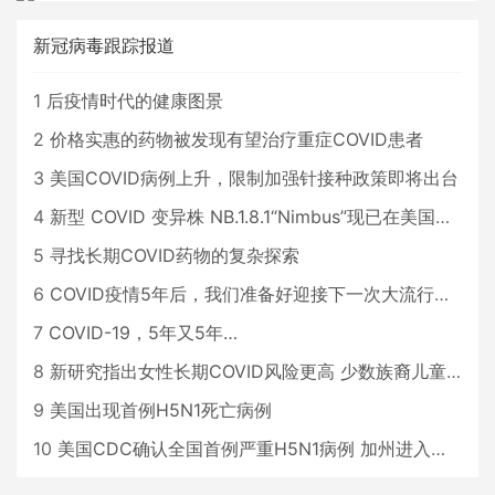
新冠病毒跟踪报道
1
后疫情时代的健康图景
2
价格实惠的药物被发现有望治疗重症COVID患者
3
美国COVID病例上升，限制加强针接种政策即将出台
4
新型 COVID 变异株 NB.1.8.1“Nimbus”现已在美国占据主导地位
5
寻找长期COVID药物的复杂探索
6
COVID疫情5年后，我们准备好迎接下一次大流行了吗？
7
COVID-19，5年又5年…
8
新研究指出女性长期COVID风险更高 少数族裔儿童存在差异
9
美国出现首例H5N1死亡病例
10
美国CDC确认全国首例严重H5N1病例 加州进入紧急状态