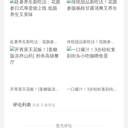
处暑养生新吃法：花旗参日
传统甜品新吃法！花旗参版
式厚蛋烧上线 低脂养生又美
杨枝甘露清爽又养生
味
开胃菜天花板！[姜糖版凉拌
一口爆汁！3步轻松复刻街头
山药] 秒杀高级餐厅
小吃咖喱鱼蛋
评论列表
共有
0
条评论
暂无评论