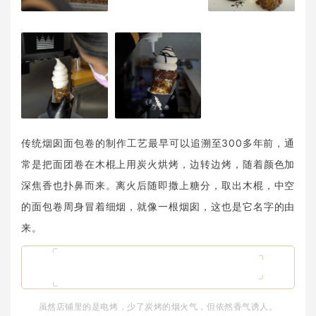
传统烟囱面包卷的制作工艺最早可以追溯至300多年前，通
常是把面团卷在木棍上用炭火烘烤，边转边烤，随着颜色加
深焦香也扑鼻而来。离火后随即撒上糖分，取出木棍，中空
的面包卷周身冒着细烟，就像一根烟囱，这也是它名字的由
来。
虽然店铺里的是电烤，少了炭烤的烟火气，但依然香气诱人。