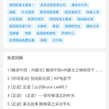
塔利班卷土重来！
多米尼恩投票公司
康奈尔大学
議題
什么情况
新型冠状病毒
提高免疫力
快速上涨
白宫简报
世界环境日
塔利班卷土重来
悦纳新自我
新冠疫苗第三针
大肠癌
募捐
美国研究生
微软日本
克林顿
书籍
疫苗的有效性
护理中心
生理用品免费法案
韩国
元宇宙
热度回顾
1
[
畅游中国 - 内蒙古
]
畅游中国•内蒙古之钢铁骄子，魅力包头
2
[
环球星动
]
悦纳新自我 | AIF电影节
3
[
足迹
]
足迹 | 认识Bruce Lee吗？
4
[
足迹
]
《足迹》---那些被遗忘的时光
5
[
足迹
]
幕后故事∣黄柳霜之采访手札