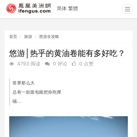
简体
繁體
T
o
g
g
首页
旅游
悠游全攻略
l
e
n
悠游│热乎的黄油卷能有多好吃？
a
4793 阅读
0 评论
0 点赞
v
i
g
世界那么大
a
t
总有一款面包能把你吃撑
i
嗝...
o
n