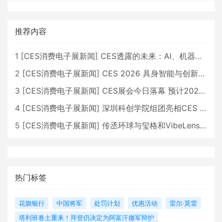
推荐内容
1
[
CES消费电子展新闻
]
CES透露的未来：AI、机器人与智能生活大爆发
2
[
CES消费电子展新闻
]
CES 2026 具身智能与创新领域 中国公司大放异彩
3
[
CES消费电子展新闻
]
CES展会今日落幕 预计2026行业收入将超五千亿美元
4
[
CES消费电子展新闻
]
深圳科创学院组团亮相CES 广受好评
5
[
CES消费电子展新闻
]
传丞环球与玺格和VibeLens共同推出全新耳机
热门标签
花旗银行
中国将军
处罚计划
优惠活动
雷尔·莫雷
塔利班卷土重来！拜登仍决定为阿富汗撤军辩护