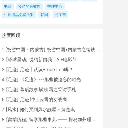
书籍
疫苗的有效性
护理中心
生理用品免费法案
韩国
元宇宙
热度回顾
1
[
畅游中国 - 内蒙古
]
畅游中国•内蒙古之钢铁骄子，魅力包头
2
[
环球星动
]
悦纳新自我 | AIF电影节
3
[
足迹
]
足迹 | 认识Bruce Lee吗？
4
[
足迹
]
《足迹》---那些被遗忘的时光
5
[
足迹
]
幕后故事∣黄柳霜之采访手札
6
[
足迹
]
足迹∣冲上云霄的女战鹰
7
[
风水
]
如何买到风水靓屋 - 黄楚琪
8
[
留学历程
]
留学那些事儿 —— 探秘加州理工学院Caltech博士生活 [上集]