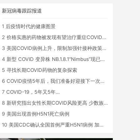
新冠病毒跟踪报道
1
后疫情时代的健康图景
2
价格实惠的药物被发现有望治疗重症COVID患者
3
美国COVID病例上升，限制加强针接种政策即将出台
4
新型 COVID 变异株 NB.1.8.1“Nimbus”现已在美国占据主导地位
5
寻找长期COVID药物的复杂探索
6
COVID疫情5年后，我们准备好迎接下一次大流行了吗？
7
COVID-19，5年又5年…
8
新研究指出女性长期COVID风险更高 少数族裔儿童存在差异
9
美国出现首例H5N1死亡病例
10
美国CDC确认全国首例严重H5N1病例 加州进入紧急状态