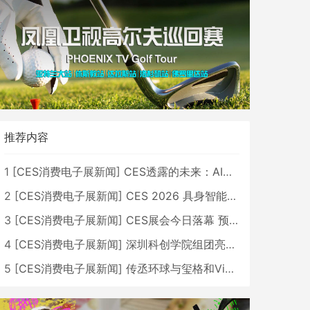
推荐内容
1
[
CES消费电子展新闻
]
CES透露的未来：AI、机器人与智能生活大爆发
2
[
CES消费电子展新闻
]
CES 2026 具身智能与创新领域 中国公司大放异彩
3
[
CES消费电子展新闻
]
CES展会今日落幕 预计2026行业收入将超五千亿美元
4
[
CES消费电子展新闻
]
深圳科创学院组团亮相CES 广受好评
5
[
CES消费电子展新闻
]
传丞环球与玺格和VibeLens共同推出全新耳机