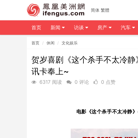
简体
繁體
首页
新闻
访谈
房产
汽车
首页
休闲
文化娱乐
贺岁喜剧《这个杀手不太冷静》
讯卡奉上~
6317 阅读
0 评论
0 点赞
电影《这个杀手不太冷静》