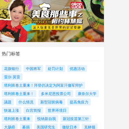
热门标签
花旗银行
中国将军
处罚计划
优惠活动
雷尔·莫雷
塔利班卷土重来！拜登仍决定为阿富汗撤军辩护
塔利班卷土重来！
多米尼恩投票公司
康奈尔大学
議題
什么情况
新型冠状病毒
提高免疫力
快速上涨
白宫简报
世界环境日
塔利班卷土重来
悦纳新自我
新冠疫苗第三针
大肠癌
募捐
美国研究生
微软日本
克林顿