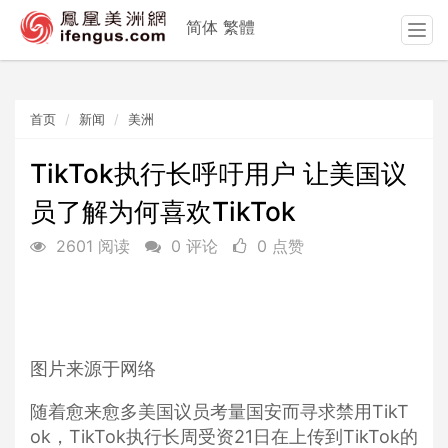
简体
繁體
T
o
g
g
首页
新闻
美洲
l
e
n
TikTok执行长呼吁用户 让美国议
a
员了解为何喜欢TikTok
v
i
2601 阅读
0 评论
0 点赞
g
a
t
i
o
n
图片来源于网络
随着愈来愈多美国议员考量国安而寻求禁用TikT
ok，TikTok执行长周受资21日在上传到TikTok的