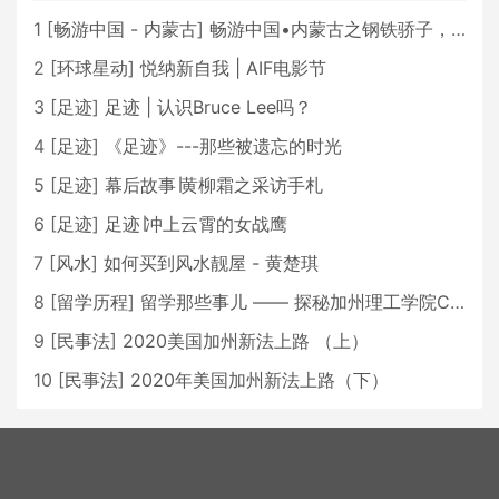
1
[
畅游中国 - 内蒙古
]
畅游中国•内蒙古之钢铁骄子，魅力包头
2
[
环球星动
]
悦纳新自我 | AIF电影节
3
[
足迹
]
足迹 | 认识Bruce Lee吗？
4
[
足迹
]
《足迹》---那些被遗忘的时光
5
[
足迹
]
幕后故事∣黄柳霜之采访手札
6
[
足迹
]
足迹∣冲上云霄的女战鹰
7
[
风水
]
如何买到风水靓屋 - 黄楚琪
8
[
留学历程
]
留学那些事儿 —— 探秘加州理工学院Caltech博士生活 [上集]
9
[
民事法
]
2020美国加州新法上路 （上）
10
[
民事法
]
2020年美国加州新法上路（下）