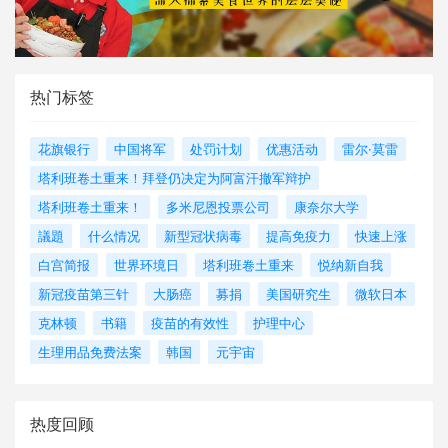
热门标签
花旗银行
中国将军
处罚计划
优惠活动
雷尔·莫雷
塔利班卷土重来！拜登仍决定为阿富汗撤军辩护
塔利班卷土重来！
多米尼恩投票公司
康奈尔大学
議題
什么情况
新型冠状病毒
提高免疫力
快速上涨
白宫简报
世界环境日
塔利班卷土重来
悦纳新自我
新冠疫苗第三针
大肠癌
募捐
美国研究生
微软日本
克林顿
书籍
疫苗的有效性
护理中心
生理用品免费法案
韩国
元宇宙
热度回顾