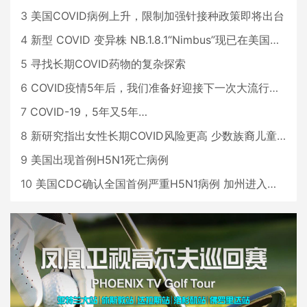
3
美国COVID病例上升，限制加强针接种政策即将出台
4
新型 COVID 变异株 NB.1.8.1“Nimbus”现已在美国占据主导地位
5
寻找长期COVID药物的复杂探索
6
COVID疫情5年后，我们准备好迎接下一次大流行了吗？
7
COVID-19，5年又5年…
8
新研究指出女性长期COVID风险更高 少数族裔儿童存在差异
9
美国出现首例H5N1死亡病例
10
美国CDC确认全国首例严重H5N1病例 加州进入紧急状态