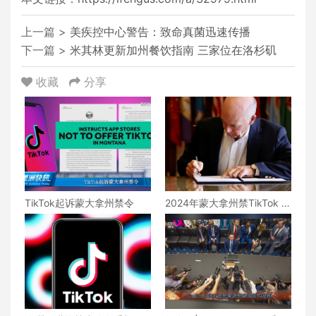
上一篇 >
美疾控中心警告：致命真菌迅速传播
下一篇 >
米其林更新加州餐饮指南 三家位在洛杉矶
收藏
分享
TikTok起诉蒙大拿州禁令
2024年蒙大拿州禁TikTok 全
美首州颁禁令