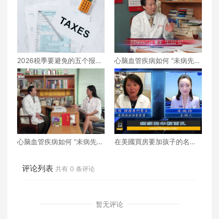
2026税季要避免的五个报税
心脑血管疾病如何 “未病先
错误
防、既病防变” ？下
心脑血管疾病如何 “未病先
在美國買房要加孩子的名字
防、既病防变” ？上
嗎？
评论列表
共有
0
条评论
暂无评论