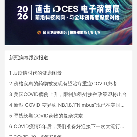
新冠病毒跟踪报道
1
后疫情时代的健康图景
2
价格实惠的药物被发现有望治疗重症COVID患者
3
美国COVID病例上升，限制加强针接种政策即将出台
4
新型 COVID 变异株 NB.1.8.1“Nimbus”现已在美国占据主导地位
5
寻找长期COVID药物的复杂探索
6
COVID疫情5年后，我们准备好迎接下一次大流行了吗？
7
COVID-19，5年又5年…