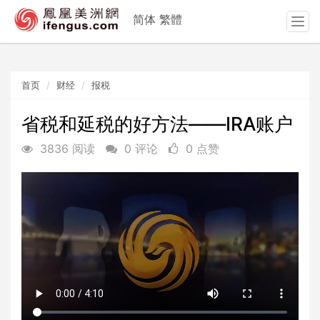
简体
繁體
T
o
g
g
首页
财经
报税
l
e
n
省税和延税的好方法——IRA账户
a
3836 阅读
0 评论
0 点赞
v
i
g
a
t
i
o
n