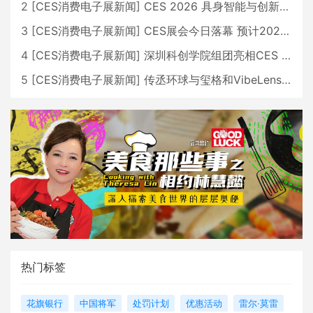
2
[
CES消费电子展新闻
]
CES 2026 具身智能与创新领域 中国公司大放异彩
3
[
CES消费电子展新闻
]
CES展会今日落幕 预计2026行业收入将超五千亿美元
4
[
CES消费电子展新闻
]
深圳科创学院组团亮相CES 广受好评
5
[
CES消费电子展新闻
]
传丞环球与玺格和VibeLens共同推出全新耳机
热门标签
花旗银行
中国将军
处罚计划
优惠活动
雷尔·莫雷