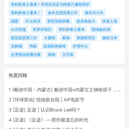
塔利班卷土重来！拜登仍决定为阿富汗撤军辩护
塔利班卷土重来！
多米尼恩投票公司
康奈尔大学
議題
什么情况
新型冠状病毒
提高免疫力
快速上涨
白宫简报
世界环境日
塔利班卷土重来
悦纳新自我
新冠疫苗第三针
大肠癌
募捐
美国研究生
微软日本
克林顿
书籍
疫苗的有效性
护理中心
生理用品免费法案
韩国
元宇宙
热度回顾
1
[
畅游中国 - 内蒙古
]
畅游中国•内蒙古之钢铁骄子，魅力包头
2
[
环球星动
]
悦纳新自我 | AIF电影节
3
[
足迹
]
足迹 | 认识Bruce Lee吗？
4
[
足迹
]
《足迹》---那些被遗忘的时光