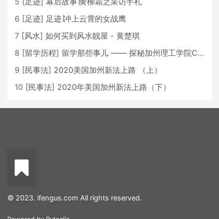
5
[
足迹
]
幕后故事∣黄柳霜之采访手札
6
[
足迹
]
足迹∣冲上云霄的女战鹰
7
[
风水
]
如何买到风水靓屋 - 黄楚琪
8
[
留学历程
]
留学那些事儿 —— 探秘加州理工学院Caltech博士生活 [上集]
9
[
民事法
]
2020美国加州新法上路 （上）
10
[
民事法
]
2020年美国加州新法上路（下）
© 2023. ifengus.com All rights reserved.
Powered by
Byteclic