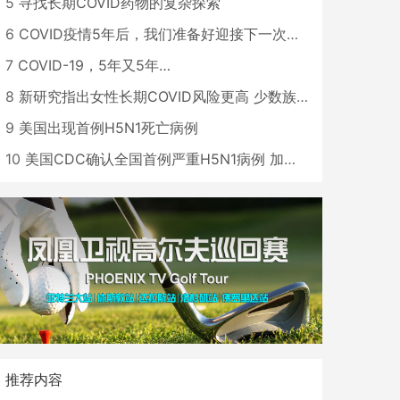
5
寻找长期COVID药物的复杂探索
6
COVID疫情5年后，我们准备好迎接下一次大流行了吗？
7
COVID-19，5年又5年…
8
新研究指出女性长期COVID风险更高 少数族裔儿童存在差异
9
美国出现首例H5N1死亡病例
10
美国CDC确认全国首例严重H5N1病例 加州进入紧急状态
推荐内容