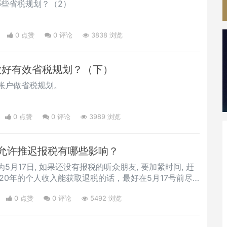
哪些省税规划？（2）
0 点赞
0
评论
3838 浏览
何做好有效省税规划？（下）
账户做省税规划。
0 点赞
0
评论
3989 浏览
允许推迟报税有哪些影响？
月17日, 如果还没有报税的听众朋友, 要加紧时间, 赶
20年的个人收入能获取退税的话，最好在5月17号前尽
可以尽快收到退税金额，尽量不要拖延到最后的美国报税
0 点赞
0
评论
5492 浏览
申报或者找专业的会计师所申报避免不必要的麻烦。