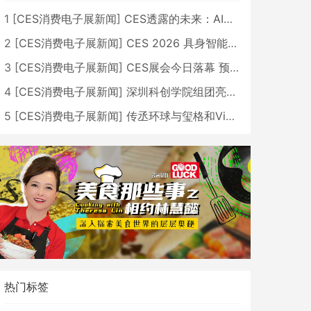
1
[
CES消费电子展新闻
]
CES透露的未来：AI、机器人与智能生活大爆发
2
[
CES消费电子展新闻
]
CES 2026 具身智能与创新领域 中国公司大放异彩
3
[
CES消费电子展新闻
]
CES展会今日落幕 预计2026行业收入将超五千亿美元
4
[
CES消费电子展新闻
]
深圳科创学院组团亮相CES 广受好评
5
[
CES消费电子展新闻
]
传丞环球与玺格和VibeLens共同推出全新耳机
热门标签