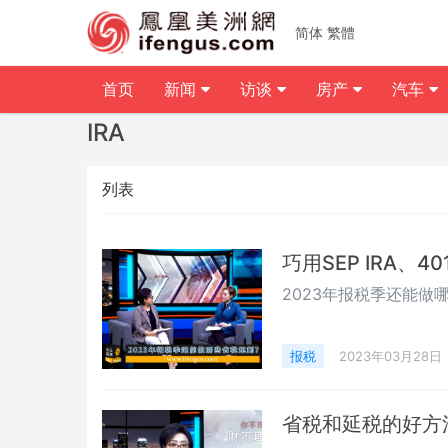
简体
繁體
首页
新闻
访谈
房产
汽车
IRA
列表
巧用SEP IRA、40
2023年报税季还能做
报税
2023年03月28日
省税和延税的好方法