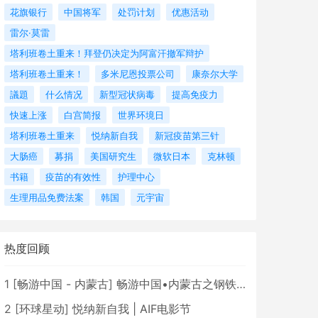
花旗银行
中国将军
处罚计划
优惠活动
雷尔·莫雷
塔利班卷土重来！拜登仍决定为阿富汗撤军辩护
塔利班卷土重来！
多米尼恩投票公司
康奈尔大学
議題
什么情况
新型冠状病毒
提高免疫力
快速上涨
白宫简报
世界环境日
塔利班卷土重来
悦纳新自我
新冠疫苗第三针
大肠癌
募捐
美国研究生
微软日本
克林顿
书籍
疫苗的有效性
护理中心
生理用品免费法案
韩国
元宇宙
热度回顾
1
[
畅游中国 - 内蒙古
]
畅游中国•内蒙古之钢铁骄子，魅力包头
2
[
环球星动
]
悦纳新自我 | AIF电影节