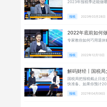
2023年报税季还能做
报税
2023年03月28日
2022年底前如
专家教你如何巧用退休
报税
2022年12月13日
解码财经丨国税局
国税局把报税截止日改为5
快准备。如果你预计20
早提交报税表，这样就
报税
2021年04月06日
截止日期。您可以自己