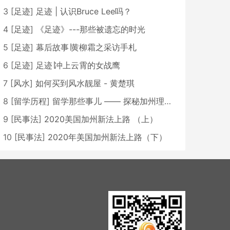
3
[
足迹
]
足迹 | 认识Bruce Lee吗？
4
[
足迹
]
《足迹》---那些被遗忘的时光
5
[
足迹
]
幕后故事∣黄柳霜之采访手札
6
[
足迹
]
足迹∣冲上云霄的女战鹰
7
[
风水
]
如何买到风水靓屋 - 黄楚琪
8
[
留学历程
]
留学那些事儿 —— 探秘加州理工学院Caltech博士生活 [上集]
9
[
民事法
]
2020美国加州新法上路 （上）
10
[
民事法
]
2020年美国加州新法上路（下）