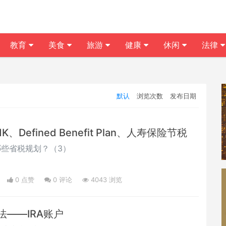
教育
美食
旅游
健康
休闲
法律
默认
浏览次数
发布日期
1K、Defined Benefit Plan、人寿保险节税
哪些省税规划？（3）
0 点赞
0
评论
4043 浏览
——IRA账户