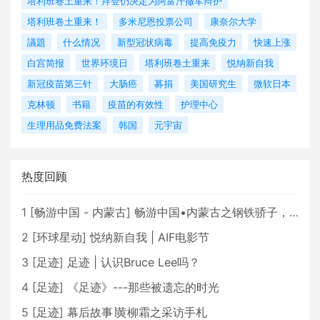
塔利班卷土重来！拜登仍决定为阿富汗撤军辩护
塔利班卷土重来！
多米尼恩投票公司
康奈尔大学
議題
什么情况
新型冠状病毒
提高免疫力
快速上涨
白宫简报
世界环境日
塔利班卷土重来
悦纳新自我
新冠疫苗第三针
大肠癌
募捐
美国研究生
微软日本
克林顿
书籍
疫苗的有效性
护理中心
生理用品免费法案
韩国
元宇宙
热度回顾
1
[
畅游中国 - 内蒙古
]
畅游中国•内蒙古之钢铁骄子，魅力包头
2
[
环球星动
]
悦纳新自我 | AIF电影节
3
[
足迹
]
足迹 | 认识Bruce Lee吗？
4
[
足迹
]
《足迹》---那些被遗忘的时光
5
[
足迹
]
幕后故事∣黄柳霜之采访手札