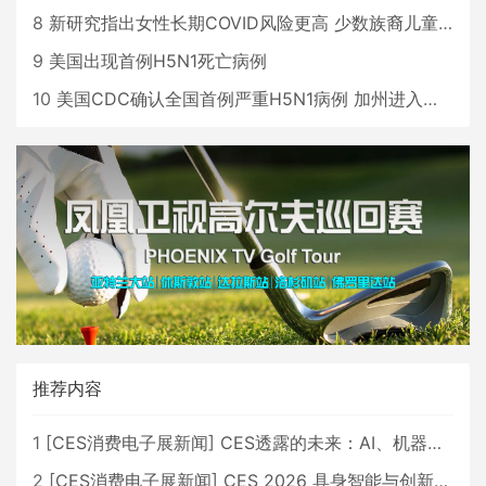
8
新研究指出女性长期COVID风险更高 少数族裔儿童存在差异
9
美国出现首例H5N1死亡病例
10
美国CDC确认全国首例严重H5N1病例 加州进入紧急状态
推荐内容
1
[
CES消费电子展新闻
]
CES透露的未来：AI、机器人与智能生活大爆发
2
[
CES消费电子展新闻
]
CES 2026 具身智能与创新领域 中国公司大放异彩