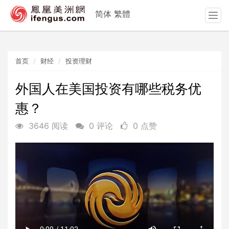
简体
繁體
T
o
g
g
首页
财经
投资理财
l
e
n
外国人在美国投资有哪些税务优
a
惠？
v
i
3646 阅读
0 评论
0 点赞
g
a
t
i
o
n