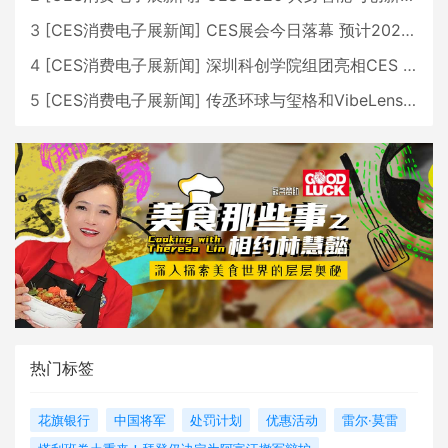
3
[
CES消费电子展新闻
]
CES展会今日落幕 预计2026行业收入将超五千亿美元
4
[
CES消费电子展新闻
]
深圳科创学院组团亮相CES 广受好评
5
[
CES消费电子展新闻
]
传丞环球与玺格和VibeLens共同推出全新耳机
热门标签
花旗银行
中国将军
处罚计划
优惠活动
雷尔·莫雷