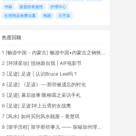
书籍
疫苗的有效性
护理中心
生理用品免费法案
韩国
元宇宙
热度回顾
1
[
畅游中国 - 内蒙古
]
畅游中国•内蒙古之钢铁骄子，魅力包头
2
[
环球星动
]
悦纳新自我 | AIF电影节
3
[
足迹
]
足迹 | 认识Bruce Lee吗？
4
[
足迹
]
《足迹》---那些被遗忘的时光
5
[
足迹
]
幕后故事∣黄柳霜之采访手札
6
[
足迹
]
足迹∣冲上云霄的女战鹰
7
[
风水
]
如何买到风水靓屋 - 黄楚琪
8
[
留学历程
]
留学那些事儿 —— 探秘加州理工学院Caltech博士生活 [上集]