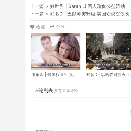
上一篇 >
好世界 | Sarah Li 百人瑜伽公益活动
下一篇 >
知多D | 巴以冲突升级 美国众议院议长“
收藏
分享
康乐园 | 钟国权医生 女性
知多D | 以哈临时停火互
也有性功能障碍
人质囚犯 朝鲜成功发射
事侦察卫星
评论列表
共有
0
条评论