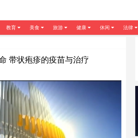
教育
美食
旅游
健康
休闲
法律
致命 带状疱疹的疫苗与治疗