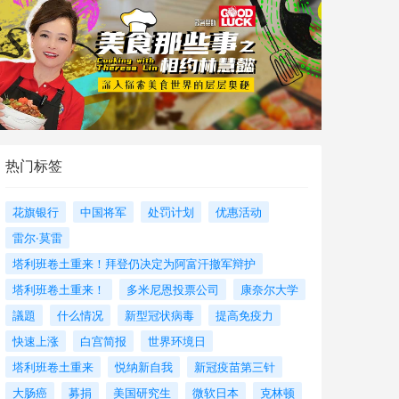
热门标签
花旗银行
中国将军
处罚计划
优惠活动
雷尔·莫雷
塔利班卷土重来！拜登仍决定为阿富汗撤军辩护
塔利班卷土重来！
多米尼恩投票公司
康奈尔大学
議題
什么情况
新型冠状病毒
提高免疫力
快速上涨
白宫简报
世界环境日
塔利班卷土重来
悦纳新自我
新冠疫苗第三针
大肠癌
募捐
美国研究生
微软日本
克林顿