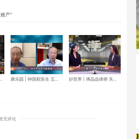
难产”
换
康乐园 | 钟国权医生 五分
好世界 | 傅晶晶律师 失踪
军
之一的男性有性功能障碍
人口的资产处理
暂无评论