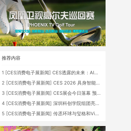
推荐内容
1
[
CES消费电子展新闻
]
CES透露的未来：AI、机器人与智能生活大爆发
2
[
CES消费电子展新闻
]
CES 2026 具身智能与创新领域 中国公司大放异彩
3
[
CES消费电子展新闻
]
CES展会今日落幕 预计2026行业收入将超五千亿美元
4
[
CES消费电子展新闻
]
深圳科创学院组团亮相CES 广受好评
5
[
CES消费电子展新闻
]
传丞环球与玺格和VibeLens共同推出全新耳机