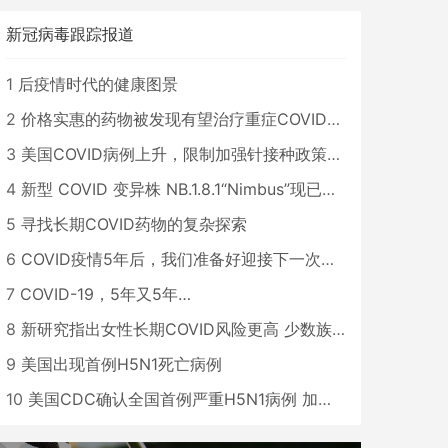
新冠病毒跟踪报道
1
后疫情时代的健康图景
2
价格实惠的药物被发现有望治疗重症COVID患者
3
美国COVID病例上升，限制加强针接种政策即将出台
4
新型 COVID 变异株 NB.1.8.1“Nimbus”现已在美国占据主导地位
5
寻找长期COVID药物的复杂探索
6
COVID疫情5年后，我们准备好迎接下一次大流行了吗？
7
COVID-19，5年又5年…
8
新研究指出女性长期COVID风险更高 少数族裔儿童存在差异
9
美国出现首例H5N1死亡病例
10
美国CDC确认全国首例严重H5N1病例 加州进入紧急状态