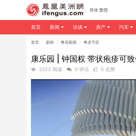
简体
繁體
首页
新闻
访谈
房产
汽车
首页
新闻
粤语新闻
粤语节目
康乐园 | 钟国权 带状疱疹可
3322 阅读
0 评论
0 点赞