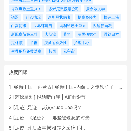
塔利班卷土重来！拜登仍决定为阿富汗撤军辩护
塔利班卷土重来！
多米尼恩投票公司
康奈尔大学
議題
什么情况
新型冠状病毒
提高免疫力
快速上涨
白宫简报
世界环境日
塔利班卷土重来
悦纳新自我
新冠疫苗第三针
大肠癌
募捐
美国研究生
微软日本
克林顿
书籍
疫苗的有效性
护理中心
生理用品免费法案
韩国
元宇宙
热度回顾
1
[
畅游中国 - 内蒙古
]
畅游中国•内蒙古之钢铁骄子，魅力包头
2
[
环球星动
]
悦纳新自我 | AIF电影节
3
[
足迹
]
足迹 | 认识Bruce Lee吗？
4
[
足迹
]
《足迹》---那些被遗忘的时光
5
[
足迹
]
幕后故事∣黄柳霜之采访手札