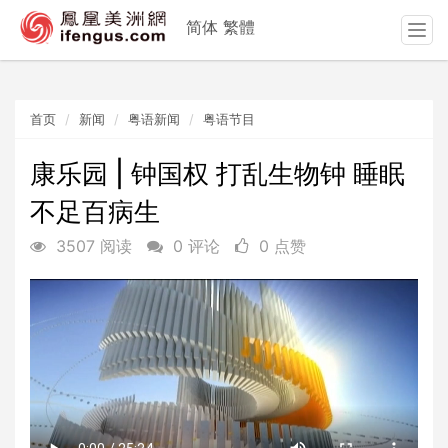
简体
繁體
T
o
g
g
首页
新闻
粤语新闻
粤语节目
l
e
n
康乐园 | 钟国权 打乱生物钟 睡眠
a
不足百病生
v
i
3507 阅读
0 评论
0 点赞
g
a
t
i
o
n