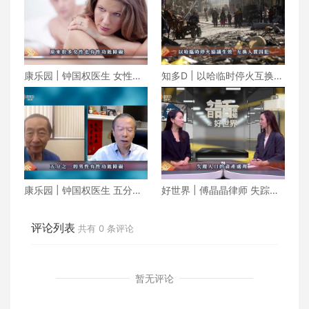
康乐园 | 钟国权医生 女性也
知多D | 以哈临时停火互换人
有性功能障碍
质囚犯 朝鲜成功发射军事侦
察卫星
康乐园 | 钟国权医生 五分之
好世界 | 傅晶晶律师 失踪人
一的男性有性功能障碍
口的资产处理
评论列表
共有
0
条评论
暂无评论