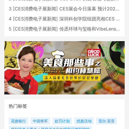
3
[
CES消费电子展新闻
]
CES展会今日落幕 预计2026行业收入将超五千亿美元
4
[
CES消费电子展新闻
]
深圳科创学院组团亮相CES 广受好评
5
[
CES消费电子展新闻
]
传丞环球与玺格和VibeLens共同推出全新耳机
热门标签
花旗银行
中国将军
处罚计划
优惠活动
雷尔·莫雷