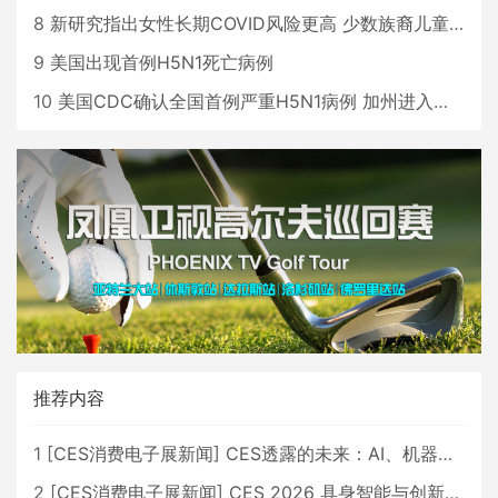
8
新研究指出女性长期COVID风险更高 少数族裔儿童存在差异
9
美国出现首例H5N1死亡病例
10
美国CDC确认全国首例严重H5N1病例 加州进入紧急状态
推荐内容
1
[
CES消费电子展新闻
]
CES透露的未来：AI、机器人与智能生活大爆发
2
[
CES消费电子展新闻
]
CES 2026 具身智能与创新领域 中国公司大放异彩