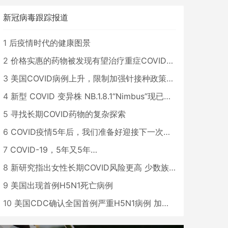
新冠病毒跟踪报道
1
后疫情时代的健康图景
2
价格实惠的药物被发现有望治疗重症COVID患者
3
美国COVID病例上升，限制加强针接种政策即将出台
4
新型 COVID 变异株 NB.1.8.1“Nimbus”现已在美国占据主导地位
5
寻找长期COVID药物的复杂探索
6
COVID疫情5年后，我们准备好迎接下一次大流行了吗？
7
COVID-19，5年又5年…
8
新研究指出女性长期COVID风险更高 少数族裔儿童存在差异
9
美国出现首例H5N1死亡病例
10
美国CDC确认全国首例严重H5N1病例 加州进入紧急状态