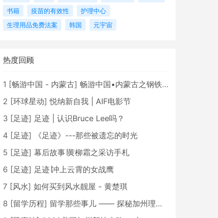
书籍
疫苗的有效性
护理中心
生理用品免费法案
韩国
元宇宙
热度回顾
1
[
畅游中国 - 内蒙古
]
畅游中国•内蒙古之钢铁骄子，魅力包头
2
[
环球星动
]
悦纳新自我 | AIF电影节
3
[
足迹
]
足迹 | 认识Bruce Lee吗？
4
[
足迹
]
《足迹》---那些被遗忘的时光
5
[
足迹
]
幕后故事∣黄柳霜之采访手札
6
[
足迹
]
足迹∣冲上云霄的女战鹰
7
[
风水
]
如何买到风水靓屋 - 黄楚琪
8
[
留学历程
]
留学那些事儿 —— 探秘加州理工学院Caltech博士生活 [上集]