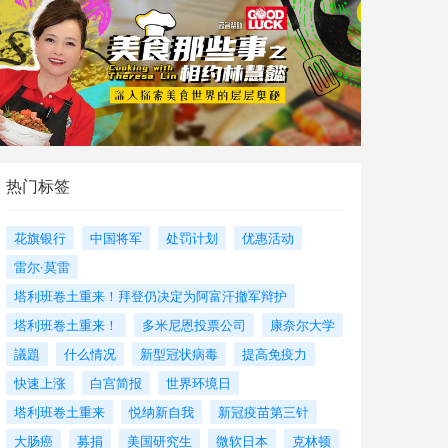
热门标签
花旗银行
中国将军
处罚计划
优惠活动
雷尔·莫雷
塔利班卷土重来！拜登仍决定为阿富汗撤军辩护
塔利班卷土重来！
多米尼恩投票公司
康奈尔大学
議題
什么情况
新型冠状病毒
提高免疫力
快速上涨
白宫简报
世界环境日
塔利班卷土重来
悦纳新自我
新冠疫苗第三针
大肠癌
募捐
美国研究生
微软日本
克林顿