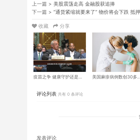
上一篇 >
美股震荡走高 金融股获追捧
下一篇 >
“通货紧缩就要来了” 物价将会下跌 抵
收藏
分享
疫苗之争 健康守护还是政
美国麻疹病例数创30多
治游戏？
来新高
评论列表
共有
0
条评论
发表评论