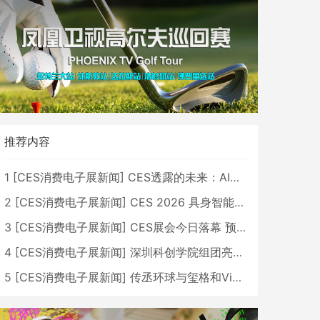
推荐内容
1
[
CES消费电子展新闻
]
CES透露的未来：AI、机器人与智能生活大爆发
2
[
CES消费电子展新闻
]
CES 2026 具身智能与创新领域 中国公司大放异彩
3
[
CES消费电子展新闻
]
CES展会今日落幕 预计2026行业收入将超五千亿美元
4
[
CES消费电子展新闻
]
深圳科创学院组团亮相CES 广受好评
5
[
CES消费电子展新闻
]
传丞环球与玺格和VibeLens共同推出全新耳机