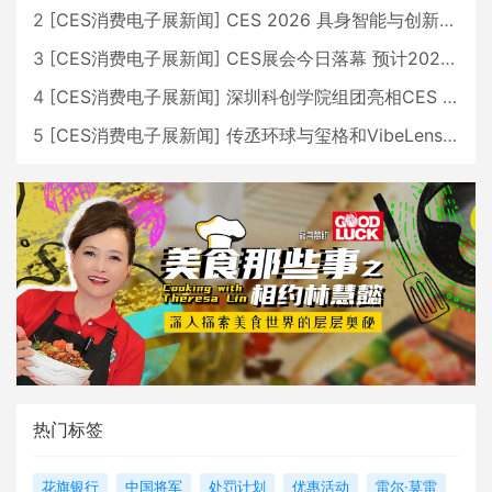
2
[
CES消费电子展新闻
]
CES 2026 具身智能与创新领域 中国公司大放异彩
3
[
CES消费电子展新闻
]
CES展会今日落幕 预计2026行业收入将超五千亿美元
4
[
CES消费电子展新闻
]
深圳科创学院组团亮相CES 广受好评
5
[
CES消费电子展新闻
]
传丞环球与玺格和VibeLens共同推出全新耳机
热门标签
花旗银行
中国将军
处罚计划
优惠活动
雷尔·莫雷