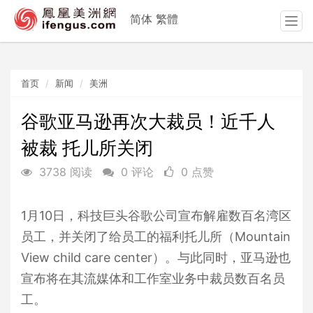
简体
繁體
T
o
g
g
首页
新闻
美洲
l
e
n
谷歌亚马逊再次大裁员！近千人
a
被裁 托儿所关闭
v
i
3738 阅读
0 评论
0 点赞
g
a
t
1月10日，科技巨头谷歌公司宣布解雇数百名湾区
i
员工，并关闭了给员工的福利托儿所（Mountain
o
n
View child care center）。与此同时，亚马逊也
宣布将在其流媒体和工作室业务中裁员数百名员
工。