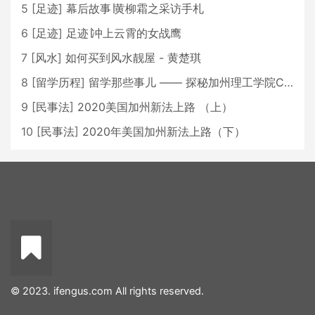
5
[
足迹
]
幕后故事∣黄柳霜之采访手札
6
[
足迹
]
足迹∣冲上云霄的女战鹰
7
[
风水
]
如何买到风水靓屋 - 黄楚琪
8
[
留学历程
]
留学那些事儿 —— 探秘加州理工学院Caltech博士生活 [上集]
9
[
民事法
]
2020美国加州新法上路 （上）
10
[
民事法
]
2020年美国加州新法上路（下）
© 2023. ifengus.com All rights reserved.