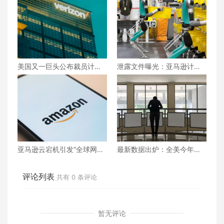
美国又一巨头公布裁员计
泄露文件曝光：亚马逊计划
划！约1.5万员工受影响
用机器人取代60万美国员
工！
亚马逊云宕机引发“全球网络
最新数据出炉：全美今年已
地震”！上千网站集体瘫痪
裁员近95万！达到2020年以
来最高水平
评论列表
共有
0
条评论
暂无评论