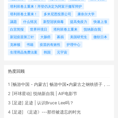
塔利班卷土重来！拜登仍决定为阿富汗撤军辩护
塔利班卷土重来！
多米尼恩投票公司
康奈尔大学
議題
什么情况
新型冠状病毒
提高免疫力
快速上涨
白宫简报
世界环境日
塔利班卷土重来
悦纳新自我
新冠疫苗第三针
大肠癌
募捐
美国研究生
微软日本
克林顿
书籍
疫苗的有效性
护理中心
生理用品免费法案
韩国
元宇宙
热度回顾
1
[
畅游中国 - 内蒙古
]
畅游中国•内蒙古之钢铁骄子，魅力包头
2
[
环球星动
]
悦纳新自我 | AIF电影节
3
[
足迹
]
足迹 | 认识Bruce Lee吗？
4
[
足迹
]
《足迹》---那些被遗忘的时光