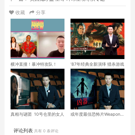
收藏
分享
横冲直撞！暴冲特攻队！
‘87年经典全新演绎 猎杀游戏
真相与谜团 10号仓里的女人
或年度最佳恐怖片Weapons
兇器
评论列表
共有
0
条评论