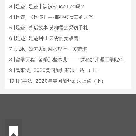
3
[
足迹
]
足迹 | 认识Bruce Lee吗？
4
[
足迹
]
《足迹》---那些被遗忘的时光
5
[
足迹
]
幕后故事∣黄柳霜之采访手札
6
[
足迹
]
足迹∣冲上云霄的女战鹰
7
[
风水
]
如何买到风水靓屋 - 黄楚琪
8
[
留学历程
]
留学那些事儿 —— 探秘加州理工学院Caltech博士生活 [上集]
9
[
民事法
]
2020美国加州新法上路 （上）
10
[
民事法
]
2020年美国加州新法上路（下）