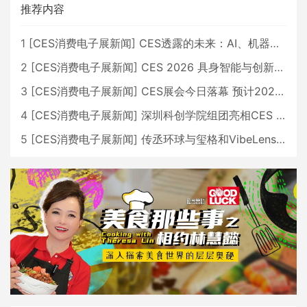
推荐内容
1
[
CES消费电子展新闻
]
CES透露的未来：AI、机器人与智能生活大爆发
2
[
CES消费电子展新闻
]
CES 2026 具身智能与创新领域 中国公司大放异彩
3
[
CES消费电子展新闻
]
CES展会今日落幕 预计2026行业收入将超五千亿美元
4
[
CES消费电子展新闻
]
深圳科创学院组团亮相CES 广受好评
5
[
CES消费电子展新闻
]
传丞环球与玺格和VibeLens共同推出全新耳机