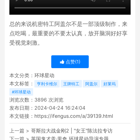
总的来说机密特工阿盖尔不是一部顶级制作，来
点吃喝，最重要的不要太认真，放开脑洞好好享
受视觉刺激。
点赞(
1
)
本文分类：
环球星动
本文标签：
亨利卡维尔
王牌特工
阿盖尔
好莱坞
#环球星动
浏览次数：
3896
次浏览
发布日期：2024-04-24 16:24:04
本文链接：
https://ifengus.com/a/39139.html
上一篇 >
哥斯拉大战金刚2 | "女王"陈法拉专访
下一篇 >
英国鬼才盖·里奇 环球星动导演专题