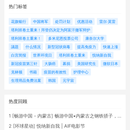
热门标签
花旗银行
中国将军
处罚计划
优惠活动
雷尔·莫雷
塔利班卷土重来！拜登仍决定为阿富汗撤军辩护
塔利班卷土重来！
多米尼恩投票公司
康奈尔大学
議題
什么情况
新型冠状病毒
提高免疫力
快速上涨
白宫简报
世界环境日
塔利班卷土重来
悦纳新自我
新冠疫苗第三针
大肠癌
募捐
美国研究生
微软日本
克林顿
书籍
疫苗的有效性
护理中心
生理用品免费法案
韩国
元宇宙
热度回顾
1
[
畅游中国 - 内蒙古
]
畅游中国•内蒙古之钢铁骄子，魅力包头
2
[
环球星动
]
悦纳新自我 | AIF电影节