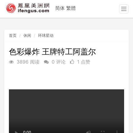
简体
繁體
T
o
g
g
首页
休闲
环球星动
l
e
n
色彩爆炸 王牌特工阿盖尔
a
3896 阅读
0 评论
1 点赞
v
i
g
a
t
i
o
n