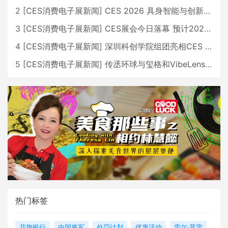
2
[
CES消费电子展新闻
]
CES 2026 具身智能与创新领域 中国公司大放异彩
3
[
CES消费电子展新闻
]
CES展会今日落幕 预计2026行业收入将超五千亿美元
4
[
CES消费电子展新闻
]
深圳科创学院组团亮相CES 广受好评
5
[
CES消费电子展新闻
]
传丞环球与玺格和VibeLens共同推出全新耳机
热门标签
花旗银行
中国将军
处罚计划
优惠活动
雷尔·莫雷