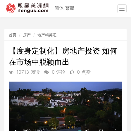
简体
繁體
T
o
g
g
首页
房产
地产精英汇
l
e
n
【度身定制化】房地产投资 如何
a
在市场中脱颖而出
v
i
10713 阅读
0 评论
0 点赞
g
a
t
i
o
n