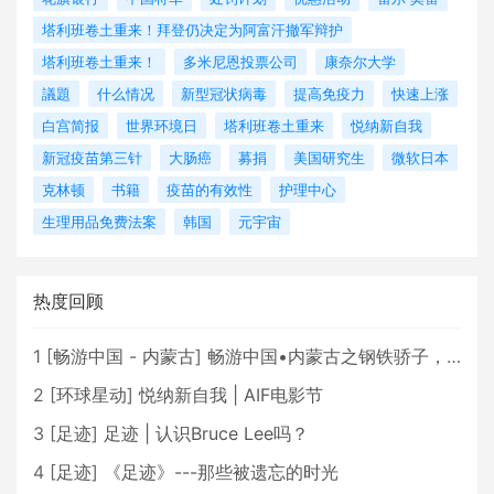
塔利班卷土重来！拜登仍决定为阿富汗撤军辩护
塔利班卷土重来！
多米尼恩投票公司
康奈尔大学
議題
什么情况
新型冠状病毒
提高免疫力
快速上涨
白宫简报
世界环境日
塔利班卷土重来
悦纳新自我
新冠疫苗第三针
大肠癌
募捐
美国研究生
微软日本
克林顿
书籍
疫苗的有效性
护理中心
生理用品免费法案
韩国
元宇宙
热度回顾
1
[
畅游中国 - 内蒙古
]
畅游中国•内蒙古之钢铁骄子，魅力包头
2
[
环球星动
]
悦纳新自我 | AIF电影节
3
[
足迹
]
足迹 | 认识Bruce Lee吗？
4
[
足迹
]
《足迹》---那些被遗忘的时光