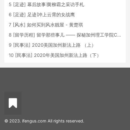
5
[
足迹
]
幕后故事∣黄柳霜之采访手札
6
[
足迹
]
足迹∣冲上云霄的女战鹰
7
[
风水
]
如何买到风水靓屋 - 黄楚琪
8
[
留学历程
]
留学那些事儿 —— 探秘加州理工学院Caltech博士生活 [上集]
9
[
民事法
]
2020美国加州新法上路 （上）
10
[
民事法
]
2020年美国加州新法上路（下）
© 2023. ifengus.com All rights reserved.