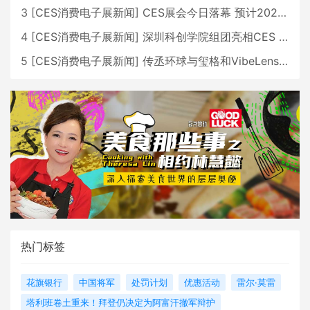
3
[
CES消费电子展新闻
]
CES展会今日落幕 预计2026行业收入将超五千亿美元
4
[
CES消费电子展新闻
]
深圳科创学院组团亮相CES 广受好评
5
[
CES消费电子展新闻
]
传丞环球与玺格和VibeLens共同推出全新耳机
热门标签
花旗银行
中国将军
处罚计划
优惠活动
雷尔·莫雷
塔利班卷土重来！拜登仍决定为阿富汗撤军辩护