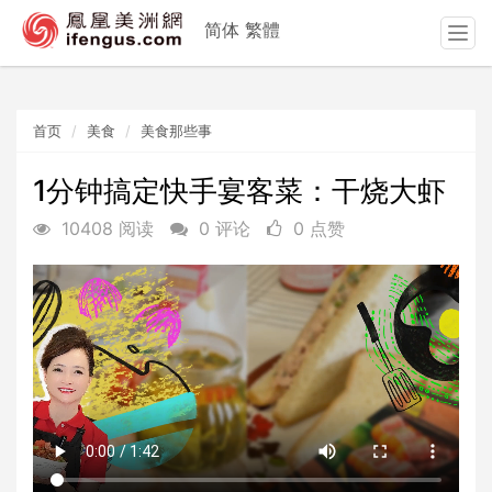
简体
繁體
T
o
g
g
首页
美食
美食那些事
l
e
n
1分钟搞定快手宴客菜：干烧大虾
a
10408 阅读
0 评论
0 点赞
v
i
g
a
t
i
o
n