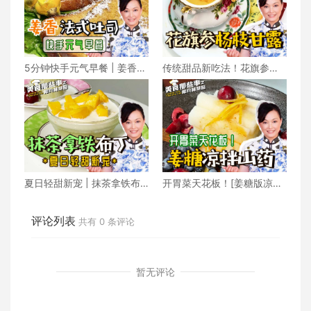
5分钟快手元气早餐 | 姜香法
传统甜品新吃法！花旗参版
式吐司
杨枝甘露清爽又养生
夏日轻甜新宠 | 抹茶拿铁布
开胃菜天花板！[姜糖版凉拌
丁在家轻松做！
山药] 秒杀高级餐厅
评论列表
共有
0
条评论
暂无评论