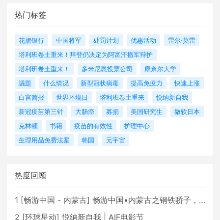
热门标签
花旗银行
中国将军
处罚计划
优惠活动
雷尔·莫雷
塔利班卷土重来！拜登仍决定为阿富汗撤军辩护
塔利班卷土重来！
多米尼恩投票公司
康奈尔大学
議題
什么情况
新型冠状病毒
提高免疫力
快速上涨
白宫简报
世界环境日
塔利班卷土重来
悦纳新自我
新冠疫苗第三针
大肠癌
募捐
美国研究生
微软日本
克林顿
书籍
疫苗的有效性
护理中心
生理用品免费法案
韩国
元宇宙
热度回顾
1
[
畅游中国 - 内蒙古
]
畅游中国•内蒙古之钢铁骄子，魅力包头
2
[
环球星动
]
悦纳新自我 | AIF电影节