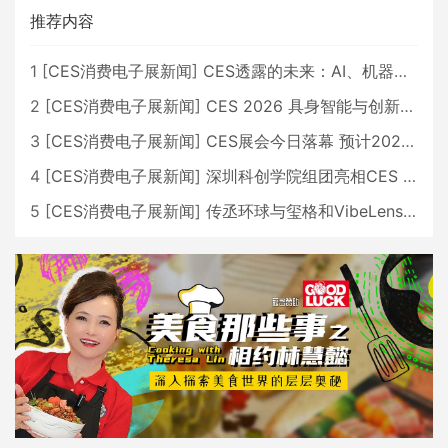
推荐内容
1
[
CES消费电子展新闻
]
CES透露的未来：AI、机器人与智能生活大爆发
2
[
CES消费电子展新闻
]
CES 2026 具身智能与创新领域 中国公司大放异彩
3
[
CES消费电子展新闻
]
CES展会今日落幕 预计2026行业收入将超五千亿美元
4
[
CES消费电子展新闻
]
深圳科创学院组团亮相CES 广受好评
5
[
CES消费电子展新闻
]
传丞环球与玺格和VibeLens共同推出全新耳机