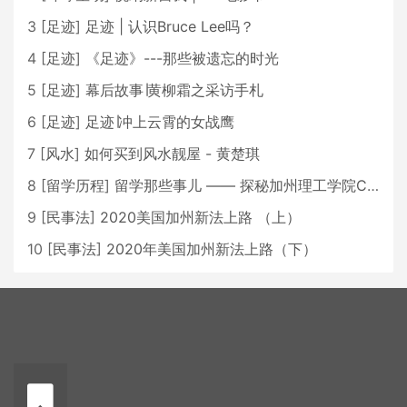
3
[
足迹
]
足迹 | 认识Bruce Lee吗？
4
[
足迹
]
《足迹》---那些被遗忘的时光
5
[
足迹
]
幕后故事∣黄柳霜之采访手札
6
[
足迹
]
足迹∣冲上云霄的女战鹰
7
[
风水
]
如何买到风水靓屋 - 黄楚琪
8
[
留学历程
]
留学那些事儿 —— 探秘加州理工学院Caltech博士生活 [上集]
9
[
民事法
]
2020美国加州新法上路 （上）
10
[
民事法
]
2020年美国加州新法上路（下）