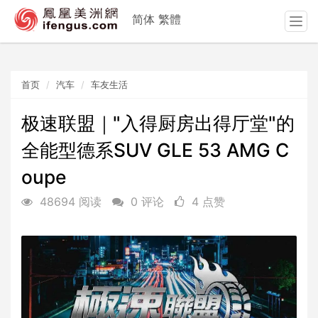
简体
繁體
T
o
g
g
首页
汽车
车友生活
l
e
n
极速联盟｜"入得厨房出得厅堂"的
a
全能型德系SUV GLE 53 AMG C
v
i
oupe
g
a
48694 阅读
0 评论
4 点赞
t
i
o
n