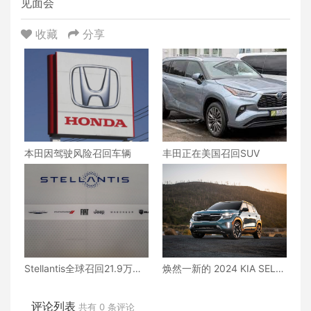
见面会
收藏
分享
本田因驾驶风险召回车辆
丰田正在美国召回SUV
Stellantis全球召回21.9万吉
焕然一新的 2024 KIA SELT
普切诺基SUV
OS 以独特的新设计、理想的
技术和增强的性能亮相洛杉
矶
评论列表
共有
0
条评论