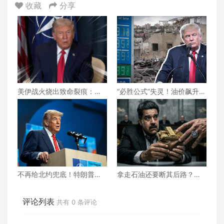
收藏
分享
美伊战火烧出致命裂痕：吕
“必胜公式”失灵！油价飙升、
特低调求和却碰壁，北约正
民怨沸腾，美伊之战特朗普
走向事实性崩塌？
将如何收场？
不再给北约兜底！特朗普对
拿走石油还要断其后路？美
北约“最后通牒” 不交钱 美国
国为何死掐马杜罗的“辩护救
就不玩了？
命钱”？
评论列表
共有
0
条评论