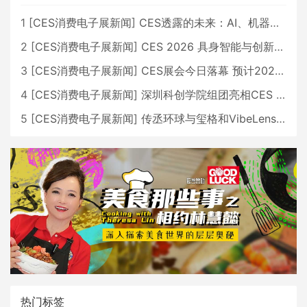
1
[
CES消费电子展新闻
]
CES透露的未来：AI、机器人与智能生活大爆发
2
[
CES消费电子展新闻
]
CES 2026 具身智能与创新领域 中国公司大放异彩
3
[
CES消费电子展新闻
]
CES展会今日落幕 预计2026行业收入将超五千亿美元
4
[
CES消费电子展新闻
]
深圳科创学院组团亮相CES 广受好评
5
[
CES消费电子展新闻
]
传丞环球与玺格和VibeLens共同推出全新耳机
热门标签