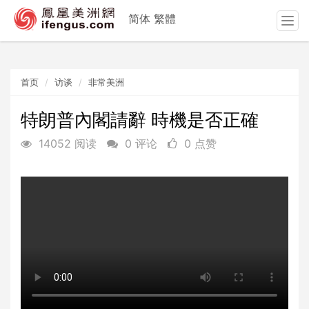
简体
繁體
T
o
g
g
首页
访谈
非常美洲
l
e
n
特朗普內閣請辭 時機是否正確
a
14052 阅读
0 评论
0 点赞
v
i
g
a
t
i
o
n