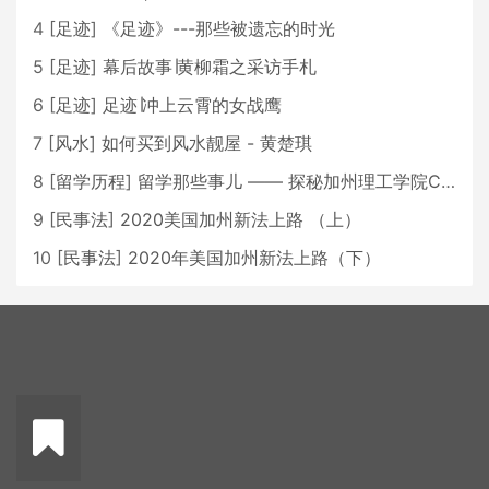
4
[
足迹
]
《足迹》---那些被遗忘的时光
5
[
足迹
]
幕后故事∣黄柳霜之采访手札
6
[
足迹
]
足迹∣冲上云霄的女战鹰
7
[
风水
]
如何买到风水靓屋 - 黄楚琪
8
[
留学历程
]
留学那些事儿 —— 探秘加州理工学院Caltech博士生活 [上集]
9
[
民事法
]
2020美国加州新法上路 （上）
10
[
民事法
]
2020年美国加州新法上路（下）