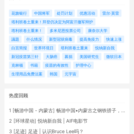
花旗银行
中国将军
处罚计划
优惠活动
雷尔·莫雷
塔利班卷土重来！拜登仍决定为阿富汗撤军辩护
塔利班卷土重来！
多米尼恩投票公司
康奈尔大学
議題
什么情况
新型冠状病毒
提高免疫力
快速上涨
白宫简报
世界环境日
塔利班卷土重来
悦纳新自我
新冠疫苗第三针
大肠癌
募捐
美国研究生
微软日本
克林顿
书籍
疫苗的有效性
护理中心
生理用品免费法案
韩国
元宇宙
热度回顾
1
[
畅游中国 - 内蒙古
]
畅游中国•内蒙古之钢铁骄子，魅力包头
2
[
环球星动
]
悦纳新自我 | AIF电影节
3
[
足迹
]
足迹 | 认识Bruce Lee吗？