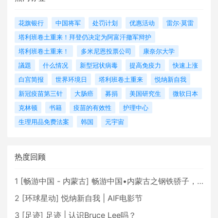
花旗银行
中国将军
处罚计划
优惠活动
雷尔·莫雷
塔利班卷土重来！拜登仍决定为阿富汗撤军辩护
塔利班卷土重来！
多米尼恩投票公司
康奈尔大学
議題
什么情况
新型冠状病毒
提高免疫力
快速上涨
白宫简报
世界环境日
塔利班卷土重来
悦纳新自我
新冠疫苗第三针
大肠癌
募捐
美国研究生
微软日本
克林顿
书籍
疫苗的有效性
护理中心
生理用品免费法案
韩国
元宇宙
热度回顾
1
[
畅游中国 - 内蒙古
]
畅游中国•内蒙古之钢铁骄子，魅力包头
2
[
环球星动
]
悦纳新自我 | AIF电影节
3
[
足迹
]
足迹 | 认识Bruce Lee吗？