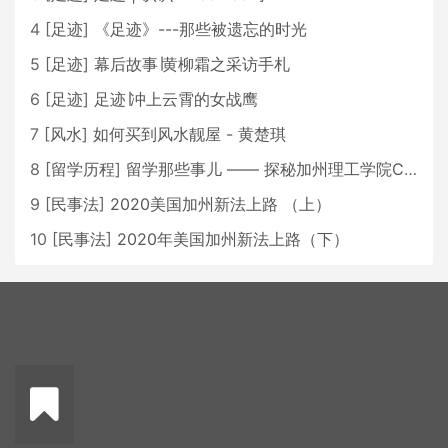
4
[
足迹
]
《足迹》---那些被遗忘的时光
5
[
足迹
]
幕后故事∣黄柳霜之采访手札
6
[
足迹
]
足迹∣冲上云霄的女战鹰
7
[
风水
]
如何买到风水靓屋 - 黄楚琪
8
[
留学历程
]
留学那些事儿 —— 探秘加州理工学院Caltech博士生活 [上集]
9
[
民事法
]
2020美国加州新法上路 （上）
10
[
民事法
]
2020年美国加州新法上路（下）