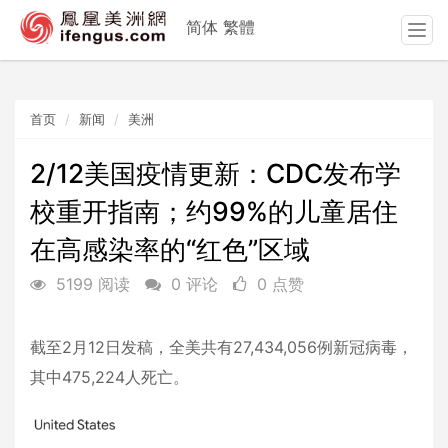
简体
繁體
T
o
g
g
首页
新闻
美洲
l
e
n
2/12美国疫情更新：CDC发布学
a
校重开指南；约99%的儿童居住
v
i
在高感染率的“红色”区域
g
a
5199 阅读
0 评论
0 点赞
t
i
o
截至2月12日发稿，全美共有27,434,056例新冠病毒，
n
其中475,224人死亡。