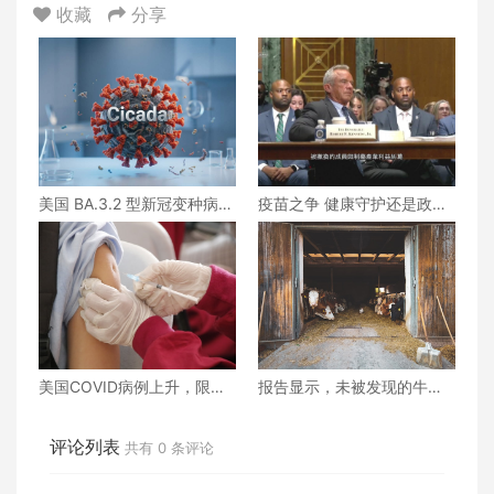
收藏
分享
美国 BA.3.2 型新冠变种病例
疫苗之争 健康守护还是政治
正在上升
游戏？
美国COVID病例上升，限制
报告显示，未被发现的牛与
加强针接种政策即将出台
人禽流感传播很可能正在发
生
评论列表
共有
0
条评论