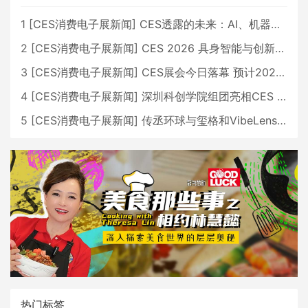
1
[
CES消费电子展新闻
]
CES透露的未来：AI、机器人与智能生活大爆发
2
[
CES消费电子展新闻
]
CES 2026 具身智能与创新领域 中国公司大放异彩
3
[
CES消费电子展新闻
]
CES展会今日落幕 预计2026行业收入将超五千亿美元
4
[
CES消费电子展新闻
]
深圳科创学院组团亮相CES 广受好评
5
[
CES消费电子展新闻
]
传丞环球与玺格和VibeLens共同推出全新耳机
热门标签