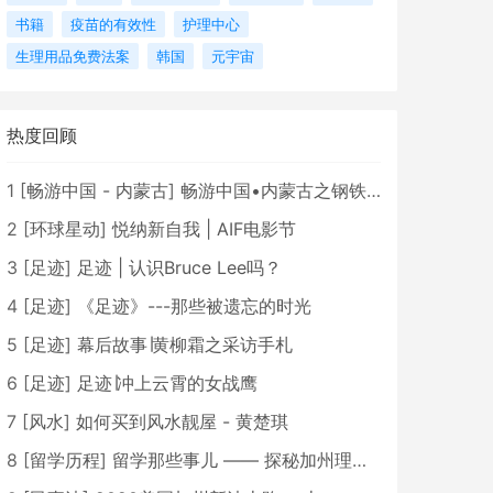
书籍
疫苗的有效性
护理中心
生理用品免费法案
韩国
元宇宙
热度回顾
1
[
畅游中国 - 内蒙古
]
畅游中国•内蒙古之钢铁骄子，魅力包头
2
[
环球星动
]
悦纳新自我 | AIF电影节
3
[
足迹
]
足迹 | 认识Bruce Lee吗？
4
[
足迹
]
《足迹》---那些被遗忘的时光
5
[
足迹
]
幕后故事∣黄柳霜之采访手札
6
[
足迹
]
足迹∣冲上云霄的女战鹰
7
[
风水
]
如何买到风水靓屋 - 黄楚琪
8
[
留学历程
]
留学那些事儿 —— 探秘加州理工学院Caltech博士生活 [上集]