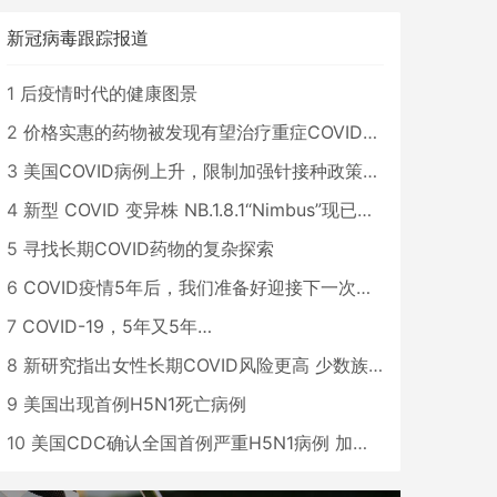
新冠病毒跟踪报道
1
后疫情时代的健康图景
2
价格实惠的药物被发现有望治疗重症COVID患者
3
美国COVID病例上升，限制加强针接种政策即将出台
4
新型 COVID 变异株 NB.1.8.1“Nimbus”现已在美国占据主导地位
5
寻找长期COVID药物的复杂探索
6
COVID疫情5年后，我们准备好迎接下一次大流行了吗？
7
COVID-19，5年又5年…
8
新研究指出女性长期COVID风险更高 少数族裔儿童存在差异
9
美国出现首例H5N1死亡病例
10
美国CDC确认全国首例严重H5N1病例 加州进入紧急状态