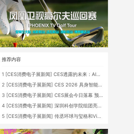
推荐内容
1
[
CES消费电子展新闻
]
CES透露的未来：AI、机器人与智能生活大爆发
2
[
CES消费电子展新闻
]
CES 2026 具身智能与创新领域 中国公司大放异彩
3
[
CES消费电子展新闻
]
CES展会今日落幕 预计2026行业收入将超五千亿美元
4
[
CES消费电子展新闻
]
深圳科创学院组团亮相CES 广受好评
5
[
CES消费电子展新闻
]
传丞环球与玺格和VibeLens共同推出全新耳机