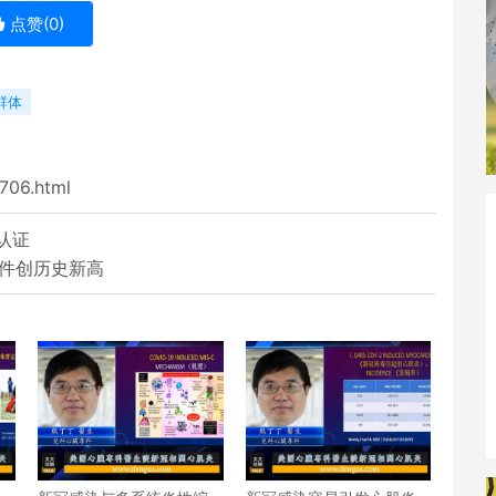
点赞(
0
)
群体
4706.html
认证
0件创历史新高