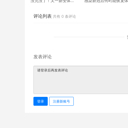
没完没了！又一新变体
感染新冠后何时能恢复
BA.6可能已经出现！专家
育运动？
发出警报，呼吁再次佩戴
口罩
评论列表
共有
0
条评论
发表评论
登录
注册新账号