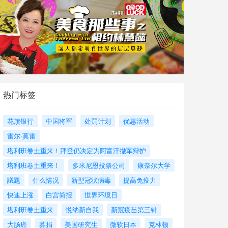
热门标签
花旗银行
中国将军
处罚计划
优惠活动
雷尔·莫雷
塔利班卷土重来！拜登仍决定为阿富汗撤军辩护
塔利班卷土重来！
多米尼恩投票公司
康奈尔大学
議題
什么情况
新型冠状病毒
提高免疫力
快速上涨
白宫简报
世界环境日
塔利班卷土重来
悦纳新自我
新冠疫苗第三针
大肠癌
募捐
美国研究生
微软日本
克林顿