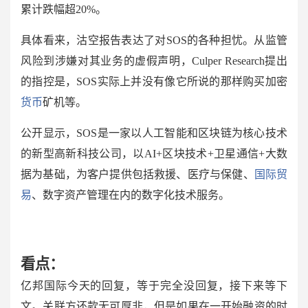
累计跌幅超
20%
。
具体看来，沽空报告表达了对
SOS
的各种担忧。从监管
风险到涉嫌对其业务的虚假声明，
Culper Research
提出
的指控是，
SOS
实际上并没有像它所说的那样购买加密
货币
矿机等。
公开显示，
SOS
是一家以
人工智能
和区块链为核心技术
的新型高新科技公司，以
AI+
区块技术
+
卫星通信
+
大数
据
为基础，为
客户
提供包括救援、医疗与保健、
国际贸
易
、数字资产管理在内的数字化技术服务。
看点：
亿邦国际今天的回复，等于完全没回复，接下来等下
文。关联方还款无可厚非，但是如果在一开始融资的时