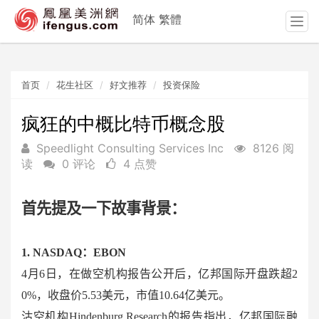
简体
繁體
T
o
g
g
首页
花生社区
好文推荐
投资保险
l
e
n
疯狂的中概比特币概念股
a
Speedlight Consulting Services Inc
8126 阅
v
读
0 评论
4 点赞
i
g
a
首先提及一下故事背景：
t
i
o
1. NASDAQ
：
EBON
n
4
月
6
日，在做空机构报告公开后，亿邦国际开盘跌超
2
0%
，收盘价
5.53
美元，市值
10.64
亿美元。
沽空机构
Hindenburg Research
的报告指出，亿邦国际融