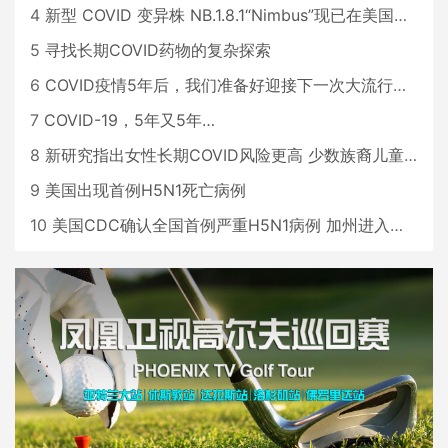
4
新型 COVID 变异株 NB.1.8.1“Nimbus”现已在美国占据主导地位
5
寻找长期COVID药物的复杂探索
6
COVID疫情5年后，我们准备好迎接下一次大流行了吗？
7
COVID-19，5年又5年…
8
新研究指出女性长期COVID风险更高 少数族裔儿童存在差异
9
美国出现首例H5N1死亡病例
10
美国CDC确认全国首例严重H5N1病例 加州进入紧急状态