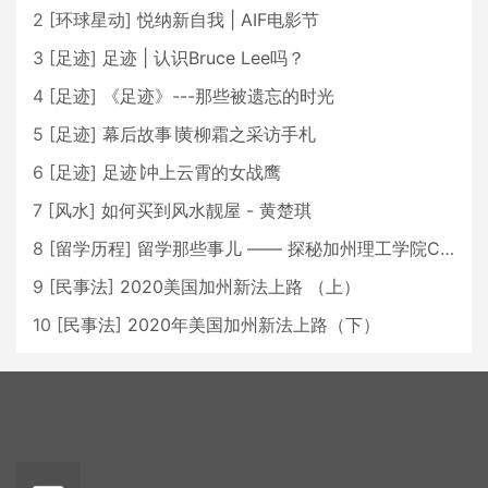
2
[
环球星动
]
悦纳新自我 | AIF电影节
3
[
足迹
]
足迹 | 认识Bruce Lee吗？
4
[
足迹
]
《足迹》---那些被遗忘的时光
5
[
足迹
]
幕后故事∣黄柳霜之采访手札
6
[
足迹
]
足迹∣冲上云霄的女战鹰
7
[
风水
]
如何买到风水靓屋 - 黄楚琪
8
[
留学历程
]
留学那些事儿 —— 探秘加州理工学院Caltech博士生活 [上集]
9
[
民事法
]
2020美国加州新法上路 （上）
10
[
民事法
]
2020年美国加州新法上路（下）