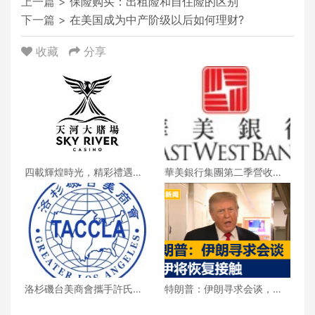
上一篇 >
保险购买：出租险和自住险的区别
下一篇 >
在美国成为中产阶级以后如何理财?
收藏
分享
四載輝煌時光，精彩禮遇歡
華美銀行集團第二季營收創
慶一整月
新高 每股收益年增18%
洛杉磯台美商會攜手許氏參
特朗普：伊朗寻求会谈，美
業 推廣健康養生新生活
伊将恢复接触