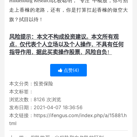
Hindenburg Research比较聪明，”专注“中概股，你可别
走上香橼的老路，还有，你是打算扛起香橼的做空大
旗？拭目以待！
风险提示：本文不构成投资建议
本文所有观
。
点
仅代表个人立场以及个人操作
不具有任何
，
，
指导作用
据此买卖操作股票
风险自负
，
，
！
点赞(
4
)
本文分类：
投资保险
本文标签：
浏览次数：
8126
次浏览
发布日期：2021-04-07 18:36:56
本文链接：
https://ifengus.com/index.php/a/15881.h
tml