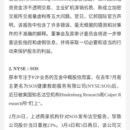
资资金涉不透明交易、主业矿机滞销劣质、新成立加密
交易所交易量虚构等五大问题。翌日，亿邦国际官方声
明，该报告中包含了许多错误、毫无根据的猜测和对事
件的不准确的解释。董事会及其审计委员会将进一步审
查这些指控和虚假信息，并将采取一切必要和适当的行
动来保护股东的利益。
2. NYSE : SOS
原本专注于
P2P
业务的互金中概股信而富，在去年
7
月易
主更名为
SOS
健康救助服务有限
公司
(NYSE:SOS)
后，
近日被美国知名沽空机构
Hindenburg Research
和
Culper R
esearch
所
“
盯上
”
。
2
月
26
日，上述两家机构针对
SOS
发布沽空报告，导致
公司股价当日重挫
23%
。
3
月
4
日和
5
日两日，该公司又