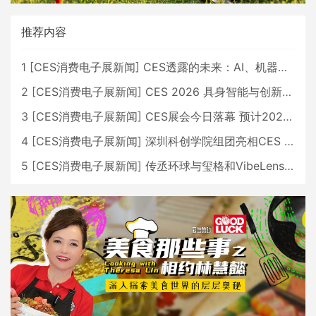
推荐内容
1
[
CES消费电子展新闻
]
CES透露的未来：AI、机器人与智能生活大爆发
2
[
CES消费电子展新闻
]
CES 2026 具身智能与创新领域 中国公司大放异彩
3
[
CES消费电子展新闻
]
CES展会今日落幕 预计2026行业收入将超五千亿美元
4
[
CES消费电子展新闻
]
深圳科创学院组团亮相CES 广受好评
5
[
CES消费电子展新闻
]
传丞环球与玺格和VibeLens共同推出全新耳机