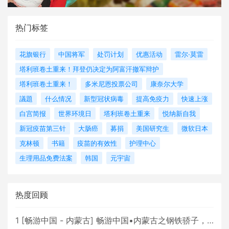
热门标签
花旗银行
中国将军
处罚计划
优惠活动
雷尔·莫雷
塔利班卷土重来！拜登仍决定为阿富汗撤军辩护
塔利班卷土重来！
多米尼恩投票公司
康奈尔大学
議題
什么情况
新型冠状病毒
提高免疫力
快速上涨
白宫简报
世界环境日
塔利班卷土重来
悦纳新自我
新冠疫苗第三针
大肠癌
募捐
美国研究生
微软日本
克林顿
书籍
疫苗的有效性
护理中心
生理用品免费法案
韩国
元宇宙
热度回顾
1
[
畅游中国 - 内蒙古
]
畅游中国•内蒙古之钢铁骄子，魅力包头