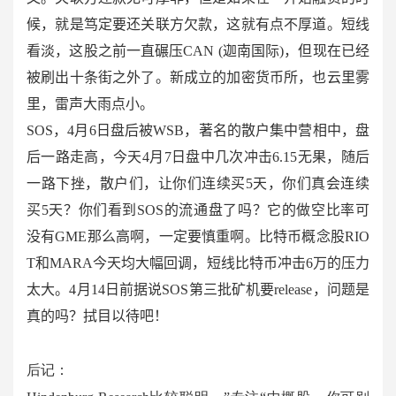
候，就是笃定要还关联方欠款，这就有点不厚道。短线
看淡，这股之前一直碾压
CAN (
迦南国际
)
，但现在已经
被刷出十条街之外了。新成立的加密货币所，也云里雾
里，雷声大雨点小。
SOS
，
4
月
6
日盘后被
WSB
，著名的散户集中营相中，盘
后一路走高，今天
4
月
7
日盘中几次冲击
6.15
无果，随后
一路下挫，散户们，让你们连续买
5
天，你们真会连续
买
5
天？你们看到
SOS
的流通盘了吗？它的做空比率可
没有
GME
那么高啊，一定要慎重啊。比特币概念股
RIO
T
和
MARA
今天均大幅回调，短线比特币冲击
6
万的压力
太大。
4
月
14
日前据说
SOS
第三批矿机要
release
，问题是
真的吗？拭目以待吧！
后记：