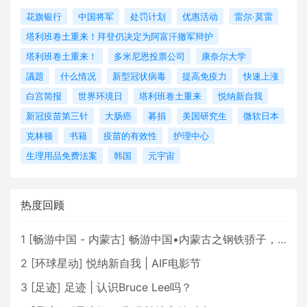
花旗银行
中国将军
处罚计划
优惠活动
雷尔·莫雷
塔利班卷土重来！拜登仍决定为阿富汗撤军辩护
塔利班卷土重来！
多米尼恩投票公司
康奈尔大学
議題
什么情况
新型冠状病毒
提高免疫力
快速上涨
白宫简报
世界环境日
塔利班卷土重来
悦纳新自我
新冠疫苗第三针
大肠癌
募捐
美国研究生
微软日本
克林顿
书籍
疫苗的有效性
护理中心
生理用品免费法案
韩国
元宇宙
热度回顾
1
[
畅游中国 - 内蒙古
]
畅游中国•内蒙古之钢铁骄子，魅力包头
2
[
环球星动
]
悦纳新自我 | AIF电影节
3
[
足迹
]
足迹 | 认识Bruce Lee吗？