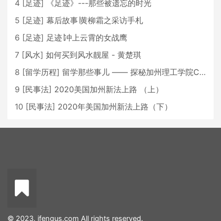
4
[
足迹
]
《足迹》---那些被遗忘的时光
5
[
足迹
]
幕后故事∣黄柳霜之采访手札
6
[
足迹
]
足迹∣冲上云霄的女战鹰
7
[
风水
]
如何买到风水靓屋 - 黄楚琪
8
[
留学历程
]
留学那些事儿 —— 探秘加州理工学院Caltech博士生活 [上集]
9
[
民事法
]
2020美国加州新法上路 （上）
10
[
民事法
]
2020年美国加州新法上路（下）
© 2023. ifengus.com All rights reserved.