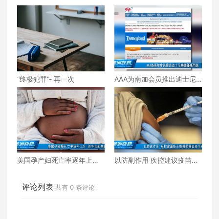
“终极犯罪”- 再一次
AAA为南加会员推出迪士尼
乐园优惠门票
美国孕产妇死亡率逐年上升
以防副作用 疾控建议疫苗接
创半世纪来新高
种间隔延长至8周
评论列表
共有
0
条评论