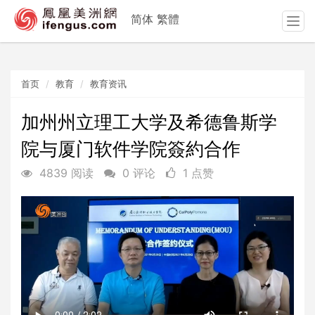
简体
繁體
T
o
g
g
首页
教育
教育资讯
l
e
n
加州州立理工大学及希德鲁斯学
a
院与厦门软件学院簽約合作
v
i
4839 阅读
0 评论
1 点赞
g
a
t
i
o
n