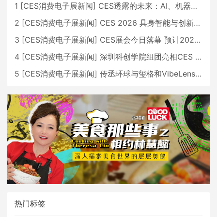
1
[
CES消费电子展新闻
]
CES透露的未来：AI、机器人与智能生活大爆发
2
[
CES消费电子展新闻
]
CES 2026 具身智能与创新领域 中国公司大放异彩
3
[
CES消费电子展新闻
]
CES展会今日落幕 预计2026行业收入将超五千亿美元
4
[
CES消费电子展新闻
]
深圳科创学院组团亮相CES 广受好评
5
[
CES消费电子展新闻
]
传丞环球与玺格和VibeLens共同推出全新耳机
热门标签