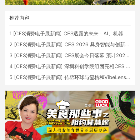
推荐内容
1
[
CES消费电子展新闻
]
CES透露的未来：AI、机器人与智能生活大爆发
2
[
CES消费电子展新闻
]
CES 2026 具身智能与创新领域 中国公司大放异彩
3
[
CES消费电子展新闻
]
CES展会今日落幕 预计2026行业收入将超五千亿美元
4
[
CES消费电子展新闻
]
深圳科创学院组团亮相CES 广受好评
5
[
CES消费电子展新闻
]
传丞环球与玺格和VibeLens共同推出全新耳机