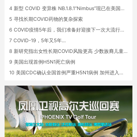
4
新型 COVID 变异株 NB.1.8.1“Nimbus”现已在美国占据主导地位
5
寻找长期COVID药物的复杂探索
6
COVID疫情5年后，我们准备好迎接下一次大流行了吗？
7
COVID-19，5年又5年…
8
新研究指出女性长期COVID风险更高 少数族裔儿童存在差异
9
美国出现首例H5N1死亡病例
10
美国CDC确认全国首例严重H5N1病例 加州进入紧急状态