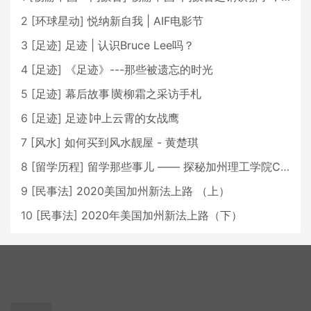
2
[
环球星动
]
悦纳新自我 | AIF电影节
3
[
足迹
]
足迹 | 认识Bruce Lee吗？
4
[
足迹
]
《足迹》---那些被遗忘的时光
5
[
足迹
]
幕后故事∣黄柳霜之采访手札
6
[
足迹
]
足迹∣冲上云霄的女战鹰
7
[
风水
]
如何买到风水靓屋 - 黄楚琪
8
[
留学历程
]
留学那些事儿 —— 探秘加州理工学院Caltech博士生活 [上集]
9
[
民事法
]
2020美国加州新法上路 （上）
10
[
民事法
]
2020年美国加州新法上路（下）