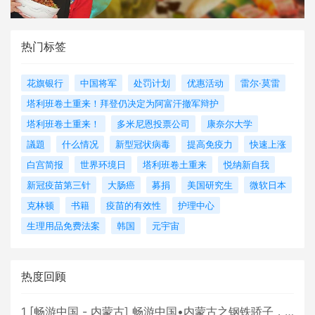
热门标签
花旗银行
中国将军
处罚计划
优惠活动
雷尔·莫雷
塔利班卷土重来！拜登仍决定为阿富汗撤军辩护
塔利班卷土重来！
多米尼恩投票公司
康奈尔大学
議題
什么情况
新型冠状病毒
提高免疫力
快速上涨
白宫简报
世界环境日
塔利班卷土重来
悦纳新自我
新冠疫苗第三针
大肠癌
募捐
美国研究生
微软日本
克林顿
书籍
疫苗的有效性
护理中心
生理用品免费法案
韩国
元宇宙
热度回顾
1
[
畅游中国 - 内蒙古
]
畅游中国•内蒙古之钢铁骄子，魅力包头