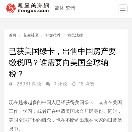
简体
繁體
T
o
g
g
首页
花生社区
好文推荐
移民法律
l
e
n
已获美国绿卡，出售中国房产要
a
缴税吗？谁需要向美国全球纳
v
i
税？
g
a
28981 阅读
0 评论
18 点赞
t
i
o
现在越来越多的中国人已经获得美国绿卡，或者在美国
n
工作、学习，或者正在申请美国永久居民身份。同时，
美国全球征税的概念，也在不断的出现在大家的日常信
息中。