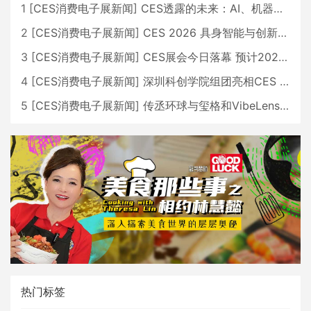
1
[
CES消费电子展新闻
]
CES透露的未来：AI、机器人与智能生活大爆发
2
[
CES消费电子展新闻
]
CES 2026 具身智能与创新领域 中国公司大放异彩
3
[
CES消费电子展新闻
]
CES展会今日落幕 预计2026行业收入将超五千亿美元
4
[
CES消费电子展新闻
]
深圳科创学院组团亮相CES 广受好评
5
[
CES消费电子展新闻
]
传丞环球与玺格和VibeLens共同推出全新耳机
热门标签