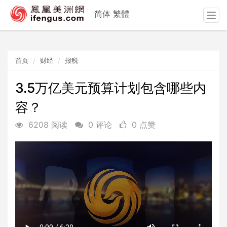
简体
繁體
T
o
g
g
首页
财经
报税
l
e
n
3.5万亿美元预算计划包含哪些内
a
容？
v
i
6208 阅读
0 评论
0 点赞
g
a
t
i
o
n