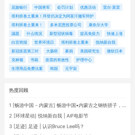
花旗银行
中国将军
处罚计划
优惠活动
雷尔·莫雷
塔利班卷土重来！拜登仍决定为阿富汗撤军辩护
塔利班卷土重来！
多米尼恩投票公司
康奈尔大学
議題
什么情况
新型冠状病毒
提高免疫力
快速上涨
白宫简报
世界环境日
塔利班卷土重来
悦纳新自我
新冠疫苗第三针
大肠癌
募捐
美国研究生
微软日本
克林顿
书籍
疫苗的有效性
护理中心
生理用品免费法案
韩国
元宇宙
热度回顾
1
[
畅游中国 - 内蒙古
]
畅游中国•内蒙古之钢铁骄子，魅力包头
2
[
环球星动
]
悦纳新自我 | AIF电影节
3
[
足迹
]
足迹 | 认识Bruce Lee吗？