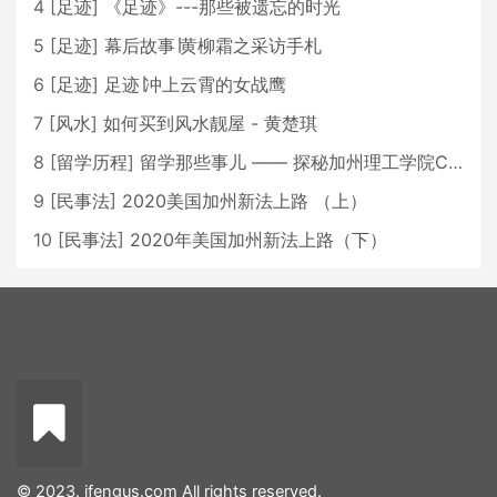
4
[
足迹
]
《足迹》---那些被遗忘的时光
5
[
足迹
]
幕后故事∣黄柳霜之采访手札
6
[
足迹
]
足迹∣冲上云霄的女战鹰
7
[
风水
]
如何买到风水靓屋 - 黄楚琪
8
[
留学历程
]
留学那些事儿 —— 探秘加州理工学院Caltech博士生活 [上集]
9
[
民事法
]
2020美国加州新法上路 （上）
10
[
民事法
]
2020年美国加州新法上路（下）
© 2023. ifengus.com All rights reserved.