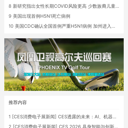
8
新研究指出女性长期COVID风险更高 少数族裔儿童存在差异
9
美国出现首例H5N1死亡病例
10
美国CDC确认全国首例严重H5N1病例 加州进入紧急状态
推荐内容
1
[
CES消费电子展新闻
]
CES透露的未来：AI、机器人与智能生活大爆发
2
[
CES消费电子展新闻
]
CES 2026 具身智能与创新领域 中国公司大放异彩