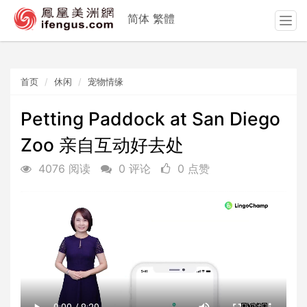
简体
繁體
T
o
g
g
首页
休闲
宠物情缘
l
e
n
Petting Paddock at San Diego
a
Zoo 亲自互动好去处
v
i
4076 阅读
0 评论
0 点赞
g
a
t
i
o
n