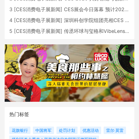
3
[
CES消费电子展新闻
]
CES展会今日落幕 预计2026行业收入将超五千亿美元
4
[
CES消费电子展新闻
]
深圳科创学院组团亮相CES 广受好评
5
[
CES消费电子展新闻
]
传丞环球与玺格和VibeLens共同推出全新耳机
热门标签
花旗银行
中国将军
处罚计划
优惠活动
雷尔·莫雷