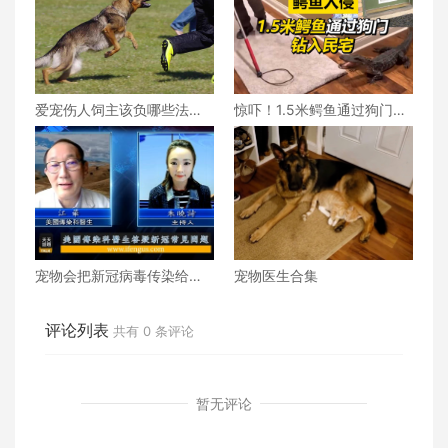
爱宠伤人饲主该负哪些法律
惊吓！1.5米鳄鱼通过狗门钻
责任？
入民宅
宠物会把新冠病毒传染给主
宠物医生合集
人吗？全家人同时感染后会
反复交叉感染吗？
评论列表
共有
0
条评论
暂无评论