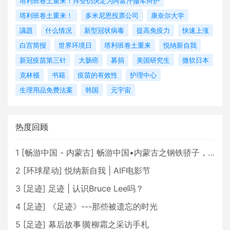
塔利班卷土重来！拜登仍决定为阿富汗撤军辩护
塔利班卷土重来！
多米尼恩投票公司
康奈尔大学
議題
什么情况
新型冠状病毒
提高免疫力
快速上涨
白宫简报
世界环境日
塔利班卷土重来
悦纳新自我
新冠疫苗第三针
大肠癌
募捐
美国研究生
微软日本
克林顿
书籍
疫苗的有效性
护理中心
生理用品免费法案
韩国
元宇宙
热度回顾
1
[
畅游中国 - 内蒙古
]
畅游中国•内蒙古之钢铁骄子，魅力包头
2
[
环球星动
]
悦纳新自我 | AIF电影节
3
[
足迹
]
足迹 | 认识Bruce Lee吗？
4
[
足迹
]
《足迹》---那些被遗忘的时光
5
[
足迹
]
幕后故事∣黄柳霜之采访手札