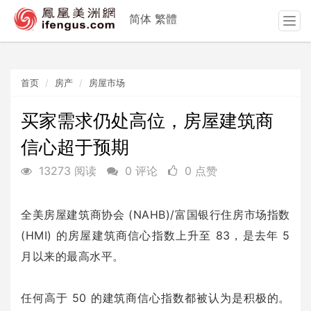
简体
繁體
T
o
g
g
首页
房产
房屋市场
l
e
n
买家需求仍处高位，房屋建筑商
a
信心超于预期
v
i
13273 阅读
0 评论
0 点赞
g
a
t
全美房屋建筑商协会 (NAHB)/富国银行住房市场指数
i
(HMI) 的房屋建筑商信心指数上升至 83，是去年 5
o
n
月以来的最高水平。
任何高于 50 的建筑商信心指数都被认为是积极的。