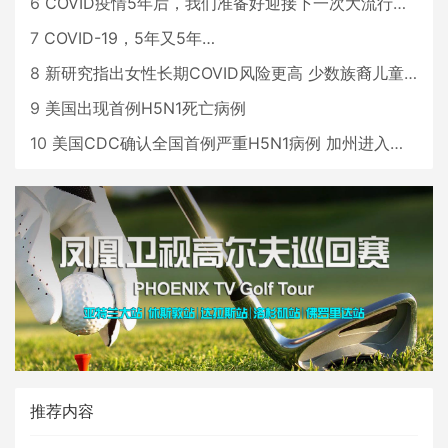
6
COVID疫情5年后，我们准备好迎接下一次大流行了吗？
7
COVID-19，5年又5年…
8
新研究指出女性长期COVID风险更高 少数族裔儿童存在差异
9
美国出现首例H5N1死亡病例
10
美国CDC确认全国首例严重H5N1病例 加州进入紧急状态
推荐内容