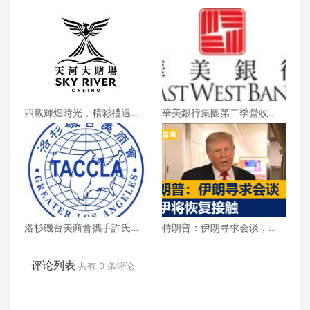
四載輝煌時光，精彩禮遇歡
華美銀行集團第二季營收創
慶一整月
新高 每股收益年增18%
洛杉磯台美商會攜手許氏參
特朗普：伊朗寻求会谈，美
業 推廣健康養生新生活
伊将恢复接触
评论列表
共有
0
条评论