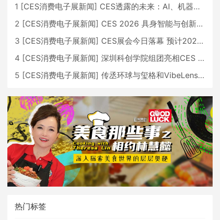
1
[
CES消费电子展新闻
]
CES透露的未来：AI、机器人与智能生活大爆发
2
[
CES消费电子展新闻
]
CES 2026 具身智能与创新领域 中国公司大放异彩
3
[
CES消费电子展新闻
]
CES展会今日落幕 预计2026行业收入将超五千亿美元
4
[
CES消费电子展新闻
]
深圳科创学院组团亮相CES 广受好评
5
[
CES消费电子展新闻
]
传丞环球与玺格和VibeLens共同推出全新耳机
热门标签