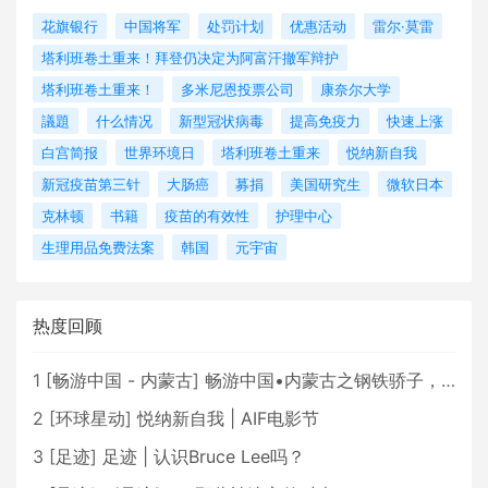
花旗银行
中国将军
处罚计划
优惠活动
雷尔·莫雷
塔利班卷土重来！拜登仍决定为阿富汗撤军辩护
塔利班卷土重来！
多米尼恩投票公司
康奈尔大学
議題
什么情况
新型冠状病毒
提高免疫力
快速上涨
白宫简报
世界环境日
塔利班卷土重来
悦纳新自我
新冠疫苗第三针
大肠癌
募捐
美国研究生
微软日本
克林顿
书籍
疫苗的有效性
护理中心
生理用品免费法案
韩国
元宇宙
热度回顾
1
[
畅游中国 - 内蒙古
]
畅游中国•内蒙古之钢铁骄子，魅力包头
2
[
环球星动
]
悦纳新自我 | AIF电影节
3
[
足迹
]
足迹 | 认识Bruce Lee吗？