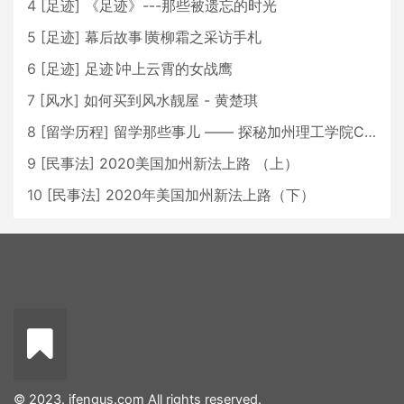
4
[
足迹
]
《足迹》---那些被遗忘的时光
5
[
足迹
]
幕后故事∣黄柳霜之采访手札
6
[
足迹
]
足迹∣冲上云霄的女战鹰
7
[
风水
]
如何买到风水靓屋 - 黄楚琪
8
[
留学历程
]
留学那些事儿 —— 探秘加州理工学院Caltech博士生活 [上集]
9
[
民事法
]
2020美国加州新法上路 （上）
10
[
民事法
]
2020年美国加州新法上路（下）
© 2023. ifengus.com All rights reserved.