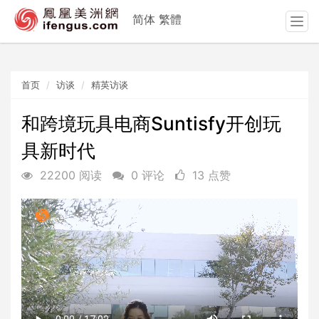
简体
繁體
T
o
g
g
首页
访谈
精英访谈
l
e
n
和跨境玩具电商Suntisfy开创玩
a
具新时代
v
i
22200 阅读
0 评论
13 点赞
g
a
t
i
o
n