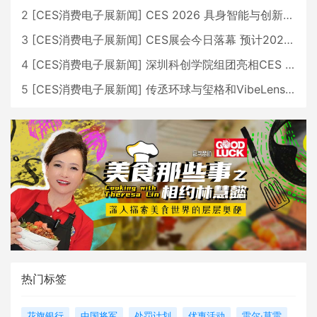
2
[
CES消费电子展新闻
]
CES 2026 具身智能与创新领域 中国公司大放异彩
3
[
CES消费电子展新闻
]
CES展会今日落幕 预计2026行业收入将超五千亿美元
4
[
CES消费电子展新闻
]
深圳科创学院组团亮相CES 广受好评
5
[
CES消费电子展新闻
]
传丞环球与玺格和VibeLens共同推出全新耳机
热门标签
花旗银行
中国将军
处罚计划
优惠活动
雷尔·莫雷