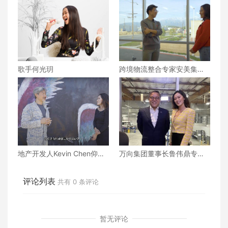
歌手何光玥
跨境物流整合专家安美集团A
nmei Group引领一站式服务
地产开发人Kevin Chen仰韶
万向集团董事长鲁伟鼎专访
中心布局洛杉矶艺术区
｜Automotive Hall of Fame
Wanxiang Group
评论列表
共有
0
条评论
暂无评论