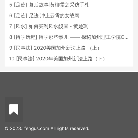
5
[
足迹
]
幕后故事∣黄柳霜之采访手札
6
[
足迹
]
足迹∣冲上云霄的女战鹰
7
[
风水
]
如何买到风水靓屋 - 黄楚琪
8
[
留学历程
]
留学那些事儿 —— 探秘加州理工学院Caltech博士生活 [上集]
9
[
民事法
]
2020美国加州新法上路 （上）
10
[
民事法
]
2020年美国加州新法上路（下）
© 2023. ifengus.com All rights reserved.