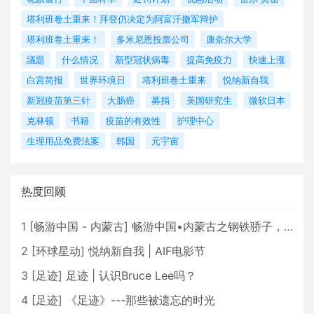
塔利班卷土重来！拜登仍决定为阿富汗撤军辩护
塔利班卷土重来！
多米尼恩投票公司
康奈尔大学
議題
什么情况
新型冠状病毒
提高免疫力
快速上涨
白宫简报
世界环境日
塔利班卷土重来
悦纳新自我
新冠疫苗第三针
大肠癌
募捐
美国研究生
微软日本
克林顿
书籍
疫苗的有效性
护理中心
生理用品免费法案
韩国
元宇宙
热度回顾
1
[
畅游中国 - 内蒙古
]
畅游中国•内蒙古之钢铁骄子，魅力包头
2
[
环球星动
]
悦纳新自我 | AIF电影节
3
[
足迹
]
足迹 | 认识Bruce Lee吗？
4
[
足迹
]
《足迹》---那些被遗忘的时光