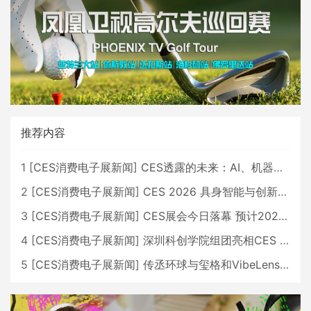
推荐内容
1
[
CES消费电子展新闻
]
CES透露的未来：AI、机器人与智能生活大爆发
2
[
CES消费电子展新闻
]
CES 2026 具身智能与创新领域 中国公司大放异彩
3
[
CES消费电子展新闻
]
CES展会今日落幕 预计2026行业收入将超五千亿美元
4
[
CES消费电子展新闻
]
深圳科创学院组团亮相CES 广受好评
5
[
CES消费电子展新闻
]
传丞环球与玺格和VibeLens共同推出全新耳机