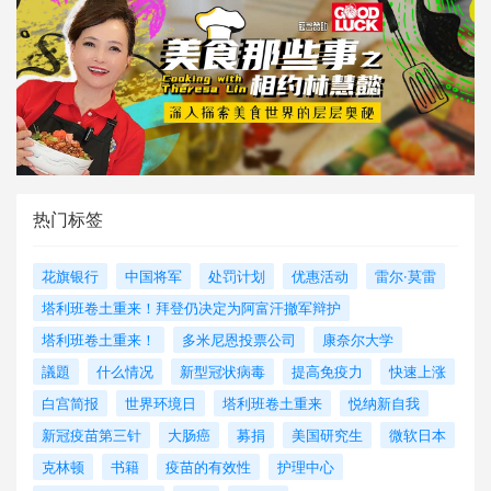
热门标签
花旗银行
中国将军
处罚计划
优惠活动
雷尔·莫雷
塔利班卷土重来！拜登仍决定为阿富汗撤军辩护
塔利班卷土重来！
多米尼恩投票公司
康奈尔大学
議題
什么情况
新型冠状病毒
提高免疫力
快速上涨
白宫简报
世界环境日
塔利班卷土重来
悦纳新自我
新冠疫苗第三针
大肠癌
募捐
美国研究生
微软日本
克林顿
书籍
疫苗的有效性
护理中心