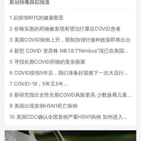
新冠病毒跟踪报道
1
后疫情时代的健康图景
2
价格实惠的药物被发现有望治疗重症COVID患者
3
美国COVID病例上升，限制加强针接种政策即将出台
4
新型 COVID 变异株 NB.1.8.1“Nimbus”现已在美国占据主导地位
5
寻找长期COVID药物的复杂探索
6
COVID疫情5年后，我们准备好迎接下一次大流行了吗？
7
COVID-19，5年又5年…
8
新研究指出女性长期COVID风险更高 少数族裔儿童存在差异
9
美国出现首例H5N1死亡病例
10
美国CDC确认全国首例严重H5N1病例 加州进入紧急状态