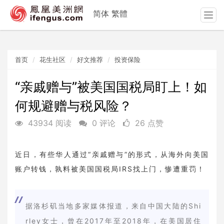
简体
繁體
T
o
g
g
首页
花生社区
好文推荐
投资保险
l
e
n
“亲戚赠与”被美国国税局盯上！如
a
何规避赠与税风险？
v
i
43934 阅读
0 评论
26 点赞
g
a
t
近日，有些华人通过“亲戚赠与”的形式，从海外向美国
i
账户转钱，孰料被美国国税局IRS找上门，惨遭重罚！
o
n
据洛杉矶当地多家媒体报道，来自中国大陆的Shi
rley女士，曾在2017年至2018年，在美国居住