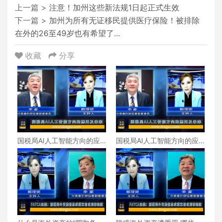
上一篇 >
注意！加州这些新法规1日起正式生效
下一篇 >
加州为所有无证移民提供医疗保险！被排除
在外的26至49岁也有希望了...
收藏
分享
国税局AI人工智能方向的应
国税局AI人工智能方向的应
用及未来（下）
用及未来（上）