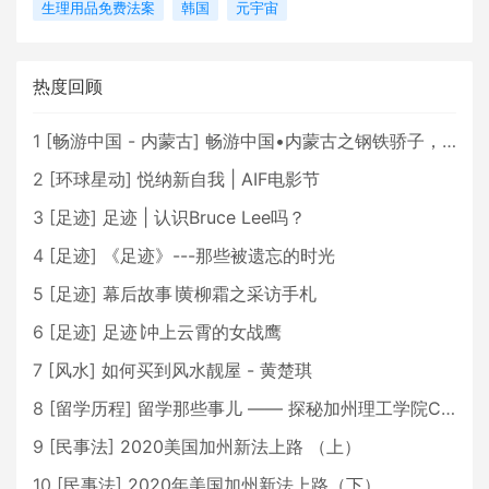
生理用品免费法案
韩国
元宇宙
热度回顾
1
[
畅游中国 - 内蒙古
]
畅游中国•内蒙古之钢铁骄子，魅力包头
2
[
环球星动
]
悦纳新自我 | AIF电影节
3
[
足迹
]
足迹 | 认识Bruce Lee吗？
4
[
足迹
]
《足迹》---那些被遗忘的时光
5
[
足迹
]
幕后故事∣黄柳霜之采访手札
6
[
足迹
]
足迹∣冲上云霄的女战鹰
7
[
风水
]
如何买到风水靓屋 - 黄楚琪
8
[
留学历程
]
留学那些事儿 —— 探秘加州理工学院Caltech博士生活 [上集]
9
[
民事法
]
2020美国加州新法上路 （上）
10
[
民事法
]
2020年美国加州新法上路（下）