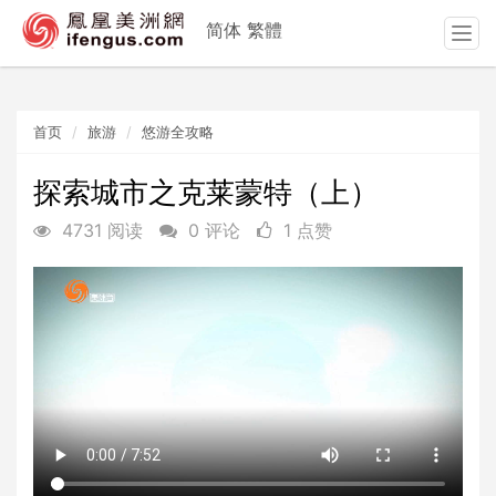
简体
繁體
T
o
g
g
首页
旅游
悠游全攻略
l
e
n
探索城市之克莱蒙特（上）
a
4731 阅读
0 评论
1 点赞
v
i
g
a
t
i
o
n