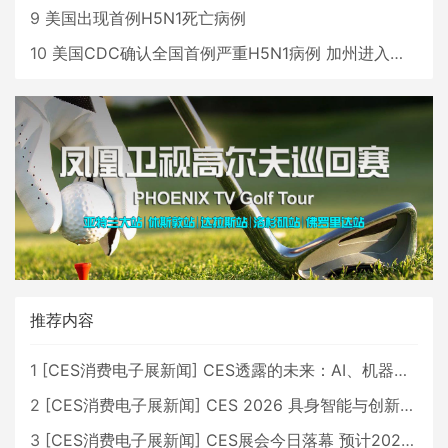
9
美国出现首例H5N1死亡病例
10
美国CDC确认全国首例严重H5N1病例 加州进入紧急状态
推荐内容
1
[
CES消费电子展新闻
]
CES透露的未来：AI、机器人与智能生活大爆发
2
[
CES消费电子展新闻
]
CES 2026 具身智能与创新领域 中国公司大放异彩
3
[
CES消费电子展新闻
]
CES展会今日落幕 预计2026行业收入将超五千亿美元