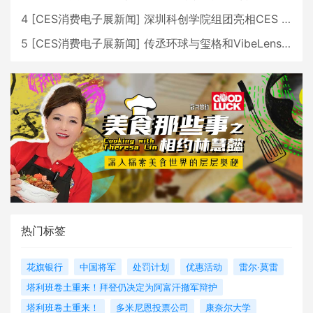
4
[
CES消费电子展新闻
]
深圳科创学院组团亮相CES 广受好评
5
[
CES消费电子展新闻
]
传丞环球与玺格和VibeLens共同推出全新耳机
热门标签
花旗银行
中国将军
处罚计划
优惠活动
雷尔·莫雷
塔利班卷土重来！拜登仍决定为阿富汗撤军辩护
塔利班卷土重来！
多米尼恩投票公司
康奈尔大学