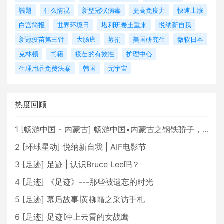
議題
什么情况
新型冠状病毒
提高免疫力
快速上涨
白宫简报
世界环境日
塔利班卷土重来
悦纳新自我
新冠疫苗第三针
大肠癌
募捐
美国研究生
微软日本
克林顿
书籍
疫苗的有效性
护理中心
生理用品免费法案
韩国
元宇宙
热度回顾
1
[
畅游中国 - 内蒙古
]
畅游中国•内蒙古之钢铁骄子，魅力包头
2
[
环球星动
]
悦纳新自我 | AIF电影节
3
[
足迹
]
足迹 | 认识Bruce Lee吗？
4
[
足迹
]
《足迹》---那些被遗忘的时光
5
[
足迹
]
幕后故事∣黄柳霜之采访手札
6
[
足迹
]
足迹∣冲上云霄的女战鹰