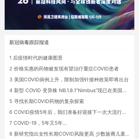
新冠病毒跟踪报道
1
后疫情时代的健康图景
2
价格实惠的药物被发现有望治疗重症COVID患者
3
美国COVID病例上升，限制加强针接种政策即将出台
4
新型 COVID 变异株 NB.1.8.1“Nimbus”现已在美国占据主导地位
5
寻找长期COVID药物的复杂探索
6
COVID疫情5年后，我们准备好迎接下一次大流行了吗？
7
COVID-19，5年又5年…
8
新研究指出女性长期COVID风险更高 少数族裔儿童存在差异