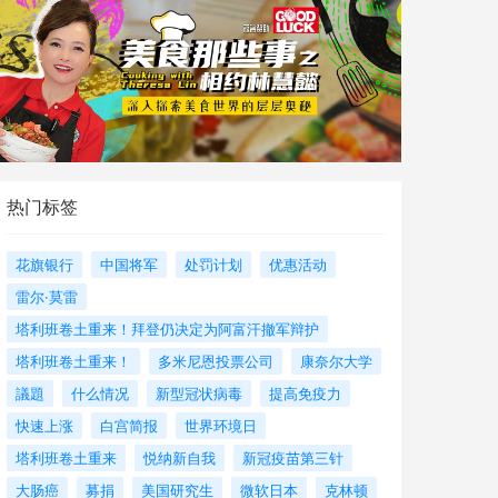
热门标签
花旗银行
中国将军
处罚计划
优惠活动
雷尔·莫雷
塔利班卷土重来！拜登仍决定为阿富汗撤军辩护
塔利班卷土重来！
多米尼恩投票公司
康奈尔大学
議題
什么情况
新型冠状病毒
提高免疫力
快速上涨
白宫简报
世界环境日
塔利班卷土重来
悦纳新自我
新冠疫苗第三针
大肠癌
募捐
美国研究生
微软日本
克林顿