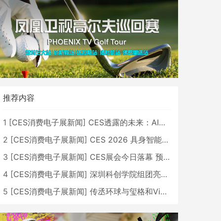
推荐内容
1
[
CES消费电子展新闻
]
CES透露的未来：AI、机器人与智能生活大爆发
2
[
CES消费电子展新闻
]
CES 2026 具身智能与创新领域 中国公司大放异彩
3
[
CES消费电子展新闻
]
CES展会今日落幕 预计2026行业收入将超五千亿美元
4
[
CES消费电子展新闻
]
深圳科创学院组团亮相CES 广受好评
5
[
CES消费电子展新闻
]
传丞环球与玺格和VibeLens共同推出全新耳机