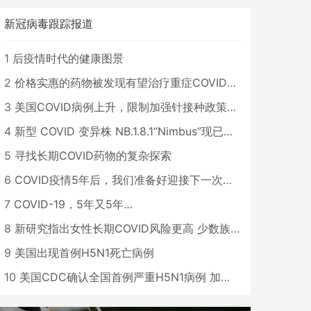
新冠病毒跟踪报道
1
后疫情时代的健康图景
2
价格实惠的药物被发现有望治疗重症COVID患者
3
美国COVID病例上升，限制加强针接种政策即将出台
4
新型 COVID 变异株 NB.1.8.1“Nimbus”现已在美国占据主导地位
5
寻找长期COVID药物的复杂探索
6
COVID疫情5年后，我们准备好迎接下一次大流行了吗？
7
COVID-19，5年又5年…
8
新研究指出女性长期COVID风险更高 少数族裔儿童存在差异
9
美国出现首例H5N1死亡病例
10
美国CDC确认全国首例严重H5N1病例 加州进入紧急状态