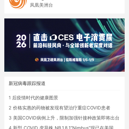
凤凰美洲台
新冠病毒跟踪报道
1
后疫情时代的健康图景
2
价格实惠的药物被发现有望治疗重症COVID患者
3
美国COVID病例上升，限制加强针接种政策即将出台
4
新型 COVID 变异株 NB.1.8.1“Nimbus”现已在美国占据主导地位