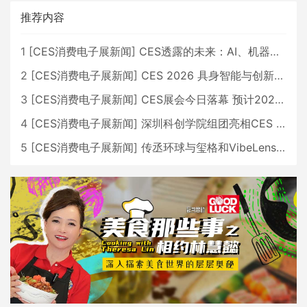
推荐内容
1
[
CES消费电子展新闻
]
CES透露的未来：AI、机器人与智能生活大爆发
2
[
CES消费电子展新闻
]
CES 2026 具身智能与创新领域 中国公司大放异彩
3
[
CES消费电子展新闻
]
CES展会今日落幕 预计2026行业收入将超五千亿美元
4
[
CES消费电子展新闻
]
深圳科创学院组团亮相CES 广受好评
5
[
CES消费电子展新闻
]
传丞环球与玺格和VibeLens共同推出全新耳机