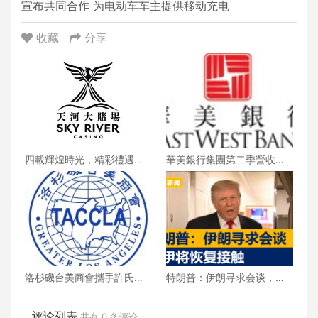
宣布共同合作 为电动车车主提供移动充电
收藏
分享
四載輝煌時光，精彩禮遇歡
華美銀行集團第二季營收創
慶一整月
新高 每股收益年增18%
洛杉磯台美商會攜手許氏參
特朗普：伊朗寻求会谈，美
業 推廣健康養生新生活
伊将恢复接触
评论列表
共有
0
条评论