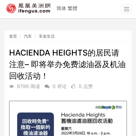
简体
繁體
T
o
g
g
首页
汽车
车友生活
l
e
n
HACIENDA HEIGHTS的居民请
a
注意– 即将举办免费滤油器及机油
v
i
回收活动！
g
a
8796 阅读
0 评论
0 点赞
t
i
o
n