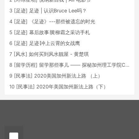
3
[
足迹
]
足迹 | 认识Bruce Lee吗？
4
[
足迹
]
《足迹》---那些被遗忘的时光
5
[
足迹
]
幕后故事∣黄柳霜之采访手札
6
[
足迹
]
足迹∣冲上云霄的女战鹰
7
[
风水
]
如何买到风水靓屋 - 黄楚琪
8
[
留学历程
]
留学那些事儿 —— 探秘加州理工学院Caltech博士生活 [上集]
9
[
民事法
]
2020美国加州新法上路 （上）
10
[
民事法
]
2020年美国加州新法上路（下）