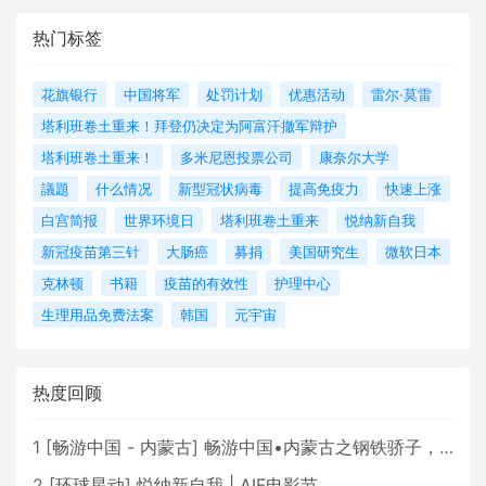
热门标签
花旗银行
中国将军
处罚计划
优惠活动
雷尔·莫雷
塔利班卷土重来！拜登仍决定为阿富汗撤军辩护
塔利班卷土重来！
多米尼恩投票公司
康奈尔大学
議題
什么情况
新型冠状病毒
提高免疫力
快速上涨
白宫简报
世界环境日
塔利班卷土重来
悦纳新自我
新冠疫苗第三针
大肠癌
募捐
美国研究生
微软日本
克林顿
书籍
疫苗的有效性
护理中心
生理用品免费法案
韩国
元宇宙
热度回顾
1
[
畅游中国 - 内蒙古
]
畅游中国•内蒙古之钢铁骄子，魅力包头
2
[
环球星动
]
悦纳新自我 | AIF电影节