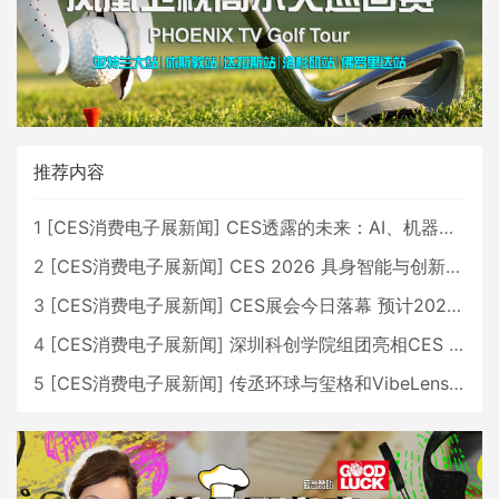
推荐内容
1
[
CES消费电子展新闻
]
CES透露的未来：AI、机器人与智能生活大爆发
2
[
CES消费电子展新闻
]
CES 2026 具身智能与创新领域 中国公司大放异彩
3
[
CES消费电子展新闻
]
CES展会今日落幕 预计2026行业收入将超五千亿美元
4
[
CES消费电子展新闻
]
深圳科创学院组团亮相CES 广受好评
5
[
CES消费电子展新闻
]
传丞环球与玺格和VibeLens共同推出全新耳机