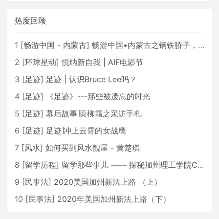
热度回顾
1
[
畅游中国 - 内蒙古
]
畅游中国•内蒙古之钢铁骄子，魅力包头
2
[
环球星动
]
悦纳新自我 | AIF电影节
3
[
足迹
]
足迹 | 认识Bruce Lee吗？
4
[
足迹
]
《足迹》---那些被遗忘的时光
5
[
足迹
]
幕后故事∣黄柳霜之采访手札
6
[
足迹
]
足迹∣冲上云霄的女战鹰
7
[
风水
]
如何买到风水靓屋 - 黄楚琪
8
[
留学历程
]
留学那些事儿 —— 探秘加州理工学院Caltech博士生活 [上集]
9
[
民事法
]
2020美国加州新法上路 （上）
10
[
民事法
]
2020年美国加州新法上路（下）