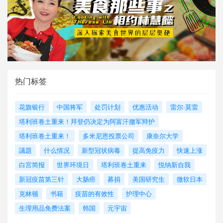
热门标签
花旗银行
中国将军
处罚计划
优惠活动
雷尔·莫雷
塔利班卷土重来！拜登仍决定为阿富汗撤军辩护
塔利班卷土重来！
多米尼恩投票公司
康奈尔大学
議題
什么情况
新型冠状病毒
提高免疫力
快速上涨
白宫简报
世界环境日
塔利班卷土重来
悦纳新自我
新冠疫苗第三针
大肠癌
募捐
美国研究生
微软日本
克林顿
书籍
疫苗的有效性
护理中心
生理用品免费法案
韩国
元宇宙