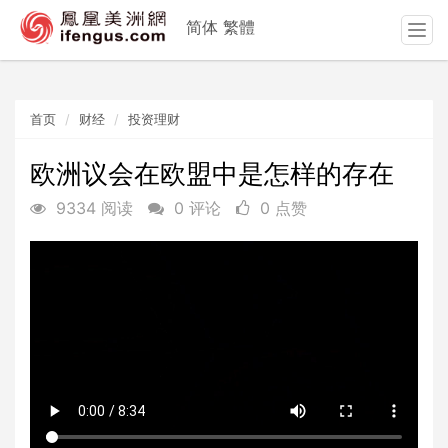
简体
繁體
T
o
g
g
首页
财经
投资理财
l
e
n
欧洲议会在欧盟中是怎样的存在
a
9334 阅读
0 评论
0 点赞
v
i
g
a
t
i
o
n