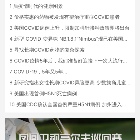
1
后疫情时代的健康图景
2
价格实惠的药物被发现有望治疗重症COVID患者
3
美国COVID病例上升，限制加强针接种政策即将出台
4
新型 COVID 变异株 NB.1.8.1“Nimbus”现已在美国占据主导地位
5
寻找长期COVID药物的复杂探索
6
COVID疫情5年后，我们准备好迎接下一次大流行了吗？
7
COVID-19，5年又5年…
8
新研究指出女性长期COVID风险更高 少数族裔儿童存在差异
9
美国出现首例H5N1死亡病例
10
美国CDC确认全国首例严重H5N1病例 加州进入紧急状态