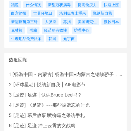
議題
什么情况
新型冠状病毒
提高免疫力
快速上涨
白宫简报
世界环境日
塔利班卷土重来
悦纳新自我
新冠疫苗第三针
大肠癌
募捐
美国研究生
微软日本
克林顿
书籍
疫苗的有效性
护理中心
生理用品免费法案
韩国
元宇宙
热度回顾
1
[
畅游中国 - 内蒙古
]
畅游中国•内蒙古之钢铁骄子，魅力包头
2
[
环球星动
]
悦纳新自我 | AIF电影节
3
[
足迹
]
足迹 | 认识Bruce Lee吗？
4
[
足迹
]
《足迹》---那些被遗忘的时光
5
[
足迹
]
幕后故事∣黄柳霜之采访手札
6
[
足迹
]
足迹∣冲上云霄的女战鹰