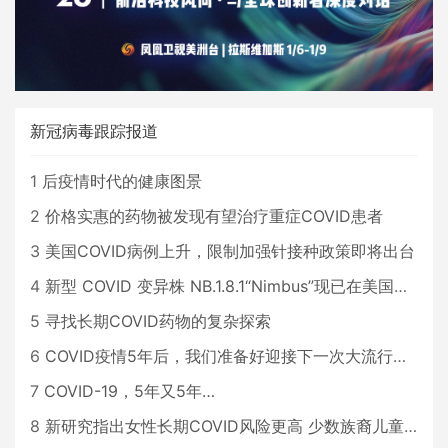
新冠病毒跟踪报道
1
后疫情时代的健康图景
2
价格实惠的药物被发现有望治疗重症COVID患者
3
美国COVID病例上升，限制加强针接种政策即将出台
4
新型 COVID 变异株 NB.1.8.1“Nimbus”现已在美国占据主导地位
5
寻找长期COVID药物的复杂探索
6
COVID疫情5年后，我们准备好迎接下一次大流行了吗？
7
COVID-19，5年又5年…
8
新研究指出女性长期COVID风险更高 少数族裔儿童存在差异