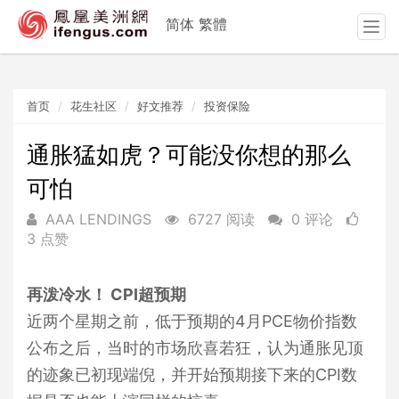
简体
繁體
T
o
g
g
首页
花生社区
好文推荐
投资保险
l
e
n
通胀猛如虎？可能没你想的那么
a
可怕
v
i
AAA LENDINGS
6727 阅读
0 评论
g
3 点赞
a
t
i
再泼冷水！ CPI超预期
o
近两个星期之前，低于预期的4月PCE物价指数
n
公布之后，当时的市场欣喜若狂，认为通胀见顶
的迹象已初现端倪，并开始预期接下来的CPI数