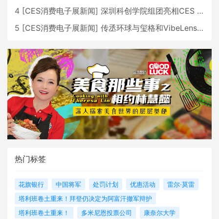
4
[
CES消费电子展新闻
]
深圳科创学院组团亮相CES 广受好评
5
[
CES消费电子展新闻
]
传丞环球与玺格和VibeLens共同推出全新耳机
热门标签
花旗银行
中国将军
处罚计划
优惠活动
雷尔·莫雷
塔利班卷土重来！拜登仍决定为阿富汗撤军辩护
塔利班卷土重来！
多米尼恩投票公司
康奈尔大学