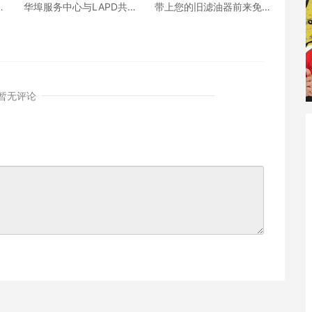
滤
华埠服务中心与LAPD共同
带上您的旧滤油器前来免
举办“与警方共享咖啡”社区
费换取全新的滤油器
交流活动
暂无评论