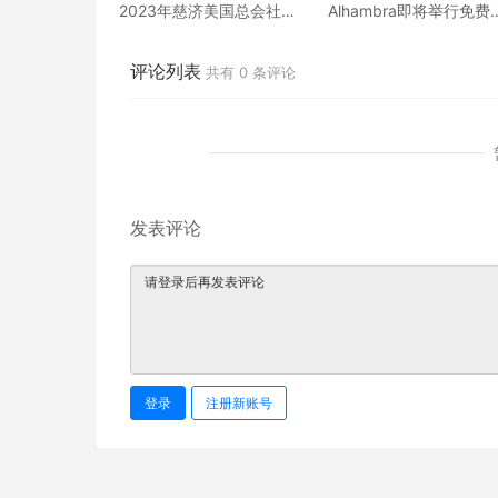
2023年慈济美国总会社区
Alhambra即将举行免费
活动【纸黏土年节艺术
油器以旧换新活动
展】
评论列表
共有
0
条评论
发表评论
登录
注册新账号