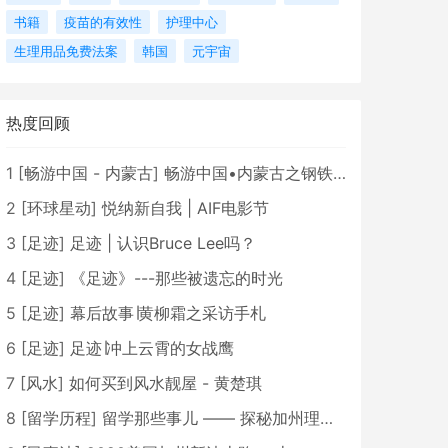
书籍
疫苗的有效性
护理中心
生理用品免费法案
韩国
元宇宙
热度回顾
1
[
畅游中国 - 内蒙古
]
畅游中国•内蒙古之钢铁骄子，魅力包头
2
[
环球星动
]
悦纳新自我 | AIF电影节
3
[
足迹
]
足迹 | 认识Bruce Lee吗？
4
[
足迹
]
《足迹》---那些被遗忘的时光
5
[
足迹
]
幕后故事∣黄柳霜之采访手札
6
[
足迹
]
足迹∣冲上云霄的女战鹰
7
[
风水
]
如何买到风水靓屋 - 黄楚琪
8
[
留学历程
]
留学那些事儿 —— 探秘加州理工学院Caltech博士生活 [上集]