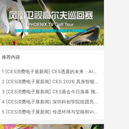
推荐内容
1
[
CES消费电子展新闻
]
CES透露的未来：AI、机器人与智能生活大爆发
2
[
CES消费电子展新闻
]
CES 2026 具身智能与创新领域 中国公司大放异彩
3
[
CES消费电子展新闻
]
CES展会今日落幕 预计2026行业收入将超五千亿美元
4
[
CES消费电子展新闻
]
深圳科创学院组团亮相CES 广受好评
5
[
CES消费电子展新闻
]
传丞环球与玺格和VibeLens共同推出全新耳机