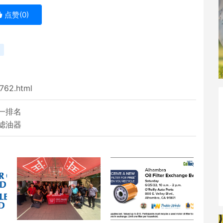
点赞(
0
)
1762.html
一排名
滤油器