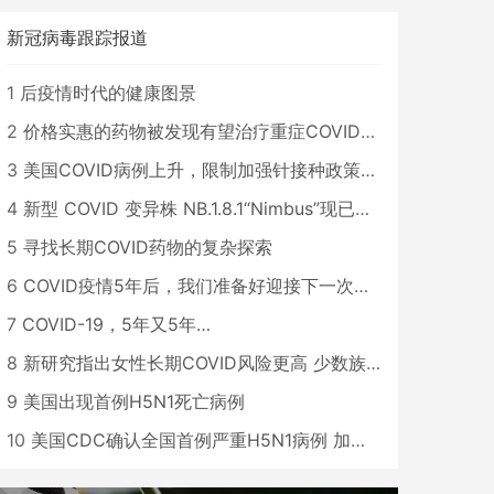
新冠病毒跟踪报道
1
后疫情时代的健康图景
2
价格实惠的药物被发现有望治疗重症COVID患者
3
美国COVID病例上升，限制加强针接种政策即将出台
4
新型 COVID 变异株 NB.1.8.1“Nimbus”现已在美国占据主导地位
5
寻找长期COVID药物的复杂探索
6
COVID疫情5年后，我们准备好迎接下一次大流行了吗？
7
COVID-19，5年又5年…
8
新研究指出女性长期COVID风险更高 少数族裔儿童存在差异
9
美国出现首例H5N1死亡病例
10
美国CDC确认全国首例严重H5N1病例 加州进入紧急状态