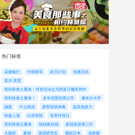
热门标签
花旗银行
中国将军
处罚计划
优惠活动
雷尔·莫雷
塔利班卷土重来！拜登仍决定为阿富汗撤军辩护
塔利班卷土重来！
多米尼恩投票公司
康奈尔大学
議題
什么情况
新型冠状病毒
提高免疫力
快速上涨
白宫简报
世界环境日
塔利班卷土重来
悦纳新自我
新冠疫苗第三针
大肠癌
募捐
美国研究生
微软日本
克林顿