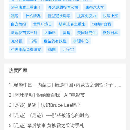
塔利班卷土重来！
多米尼恩投票公司
康奈尔大学
議題
什么情况
新型冠状病毒
提高免疫力
快速上涨
白宫简报
世界环境日
塔利班卷土重来
悦纳新自我
新冠疫苗第三针
大肠癌
募捐
美国研究生
微软日本
克林顿
书籍
疫苗的有效性
护理中心
生理用品免费法案
韩国
元宇宙
热度回顾
1
[
畅游中国 - 内蒙古
]
畅游中国•内蒙古之钢铁骄子，魅力包头
2
[
环球星动
]
悦纳新自我 | AIF电影节
3
[
足迹
]
足迹 | 认识Bruce Lee吗？
4
[
足迹
]
《足迹》---那些被遗忘的时光
5
[
足迹
]
幕后故事∣黄柳霜之采访手札