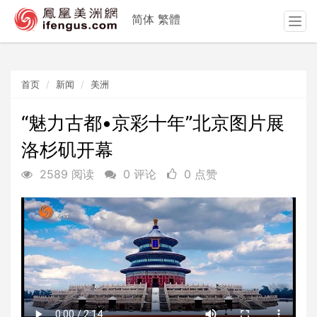
简体
繁體
T
o
g
g
首页
新闻
美洲
l
e
n
“魅力古都•京彩十年”北京图片展
a
洛杉矶开幕
v
i
2589 阅读
0 评论
0 点赞
g
a
t
i
o
n