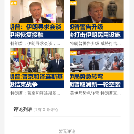
特朗普：伊朗寻求会谈，美
特朗普警告升级 威胁打击伊
伊将恢复接触
朗民用设施
特朗普：普京和泽连斯基都
美伊局势急转弯 特朗普宣布
想结束战争
取消新一轮空袭
评论列表
共有
0
条评论
暂无评论