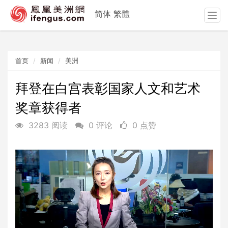
简体
繁體
T
o
g
g
首页
新闻
美洲
l
e
n
拜登在白宫表彰国家人文和艺术
a
奖章获得者
v
i
3283 阅读
0 评论
0 点赞
g
a
t
i
o
n