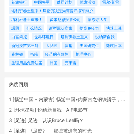
花旗银行
中国将军
处罚计划
优惠活动
雷尔·莫雷
塔利班卷土重来！拜登仍决定为阿富汗撤军辩护
塔利班卷土重来！
多米尼恩投票公司
康奈尔大学
議題
什么情况
新型冠状病毒
提高免疫力
快速上涨
白宫简报
世界环境日
塔利班卷土重来
悦纳新自我
新冠疫苗第三针
大肠癌
募捐
美国研究生
微软日本
克林顿
书籍
疫苗的有效性
护理中心
生理用品免费法案
韩国
元宇宙
热度回顾
1
[
畅游中国 - 内蒙古
]
畅游中国•内蒙古之钢铁骄子，魅力包头
2
[
环球星动
]
悦纳新自我 | AIF电影节
3
[
足迹
]
足迹 | 认识Bruce Lee吗？
4
[
足迹
]
《足迹》---那些被遗忘的时光