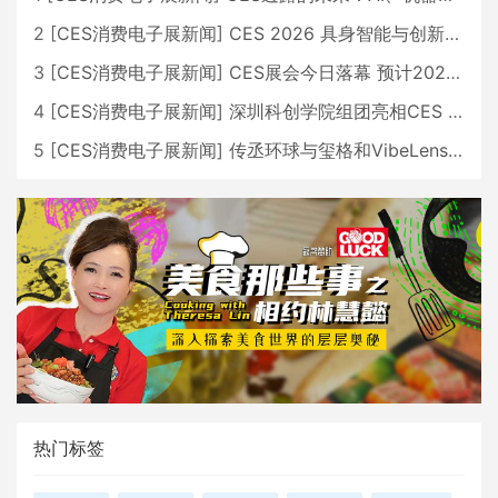
2
[
CES消费电子展新闻
]
CES 2026 具身智能与创新领域 中国公司大放异彩
3
[
CES消费电子展新闻
]
CES展会今日落幕 预计2026行业收入将超五千亿美元
4
[
CES消费电子展新闻
]
深圳科创学院组团亮相CES 广受好评
5
[
CES消费电子展新闻
]
传丞环球与玺格和VibeLens共同推出全新耳机
热门标签