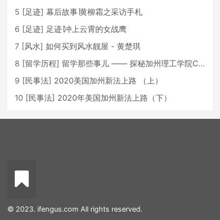
5
[
足迹
]
幕后故事∣黄柳霜之采访手札
6
[
足迹
]
足迹∣冲上云霄的女战鹰
7
[
风水
]
如何买到风水靓屋 - 黄楚琪
8
[
留学历程
]
留学那些事儿 —— 探秘加州理工学院Caltech博士生活 [上集]
9
[
民事法
]
2020美国加州新法上路 （上）
10
[
民事法
]
2020年美国加州新法上路（下）
© 2023. ifengus.com All rights reserved.