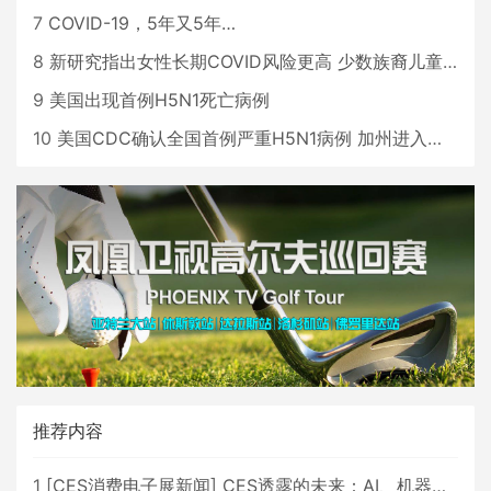
7
COVID-19，5年又5年…
8
新研究指出女性长期COVID风险更高 少数族裔儿童存在差异
9
美国出现首例H5N1死亡病例
10
美国CDC确认全国首例严重H5N1病例 加州进入紧急状态
推荐内容
1
[
CES消费电子展新闻
]
CES透露的未来：AI、机器人与智能生活大爆发