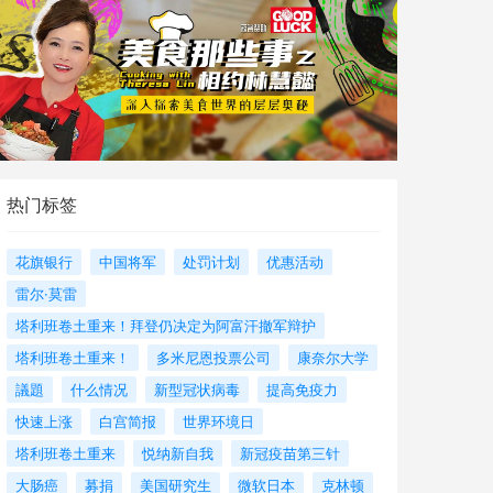
热门标签
花旗银行
中国将军
处罚计划
优惠活动
雷尔·莫雷
塔利班卷土重来！拜登仍决定为阿富汗撤军辩护
塔利班卷土重来！
多米尼恩投票公司
康奈尔大学
議題
什么情况
新型冠状病毒
提高免疫力
快速上涨
白宫简报
世界环境日
塔利班卷土重来
悦纳新自我
新冠疫苗第三针
大肠癌
募捐
美国研究生
微软日本
克林顿