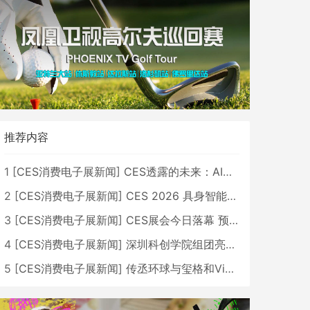
推荐内容
1
[
CES消费电子展新闻
]
CES透露的未来：AI、机器人与智能生活大爆发
2
[
CES消费电子展新闻
]
CES 2026 具身智能与创新领域 中国公司大放异彩
3
[
CES消费电子展新闻
]
CES展会今日落幕 预计2026行业收入将超五千亿美元
4
[
CES消费电子展新闻
]
深圳科创学院组团亮相CES 广受好评
5
[
CES消费电子展新闻
]
传丞环球与玺格和VibeLens共同推出全新耳机