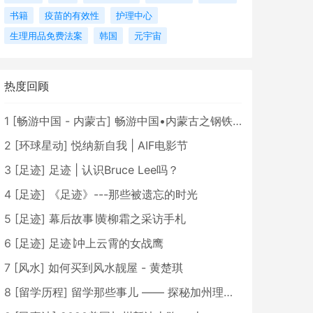
书籍
疫苗的有效性
护理中心
生理用品免费法案
韩国
元宇宙
热度回顾
1
[
畅游中国 - 内蒙古
]
畅游中国•内蒙古之钢铁骄子，魅力包头
2
[
环球星动
]
悦纳新自我 | AIF电影节
3
[
足迹
]
足迹 | 认识Bruce Lee吗？
4
[
足迹
]
《足迹》---那些被遗忘的时光
5
[
足迹
]
幕后故事∣黄柳霜之采访手札
6
[
足迹
]
足迹∣冲上云霄的女战鹰
7
[
风水
]
如何买到风水靓屋 - 黄楚琪
8
[
留学历程
]
留学那些事儿 —— 探秘加州理工学院Caltech博士生活 [上集]