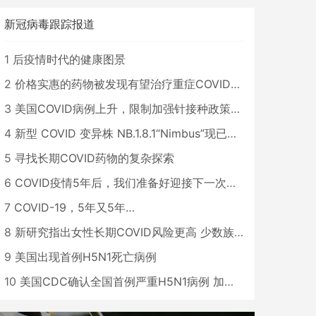
新冠病毒跟踪报道
1
后疫情时代的健康图景
2
价格实惠的药物被发现有望治疗重症COVID患者
3
美国COVID病例上升，限制加强针接种政策即将出台
4
新型 COVID 变异株 NB.1.8.1“Nimbus”现已在美国占据主导地位
5
寻找长期COVID药物的复杂探索
6
COVID疫情5年后，我们准备好迎接下一次大流行了吗？
7
COVID-19，5年又5年…
8
新研究指出女性长期COVID风险更高 少数族裔儿童存在差异
9
美国出现首例H5N1死亡病例
10
美国CDC确认全国首例严重H5N1病例 加州进入紧急状态