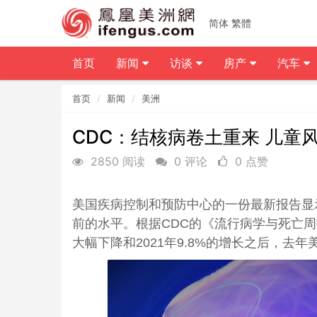
简体
繁體
首页
新闻
访谈
房产
汽车
首页
新闻
美洲
CDC：结核病卷土重来 儿童
2850 阅读
0 评论
0 点赞
美国疾病控制和预防中心的一份最新报告显
前的水平。根据CDC的《流行病学与死亡周报
大幅下降和2021年9.8%的增长之后，去