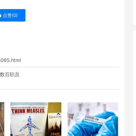
点赞(
0
)
3065.html
商数百职员