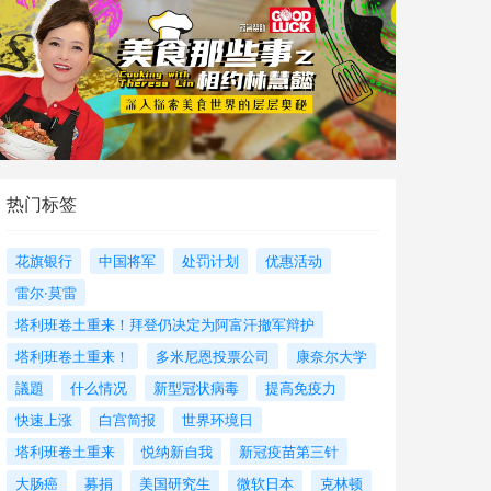
热门标签
花旗银行
中国将军
处罚计划
优惠活动
雷尔·莫雷
塔利班卷土重来！拜登仍决定为阿富汗撤军辩护
塔利班卷土重来！
多米尼恩投票公司
康奈尔大学
議題
什么情况
新型冠状病毒
提高免疫力
快速上涨
白宫简报
世界环境日
塔利班卷土重来
悦纳新自我
新冠疫苗第三针
大肠癌
募捐
美国研究生
微软日本
克林顿