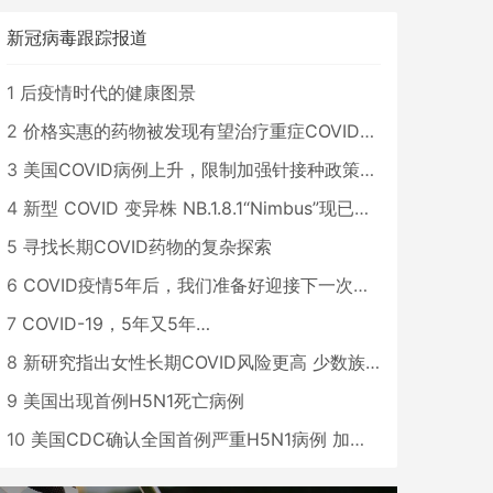
新冠病毒跟踪报道
1
后疫情时代的健康图景
2
价格实惠的药物被发现有望治疗重症COVID患者
3
美国COVID病例上升，限制加强针接种政策即将出台
4
新型 COVID 变异株 NB.1.8.1“Nimbus”现已在美国占据主导地位
5
寻找长期COVID药物的复杂探索
6
COVID疫情5年后，我们准备好迎接下一次大流行了吗？
7
COVID-19，5年又5年…
8
新研究指出女性长期COVID风险更高 少数族裔儿童存在差异
9
美国出现首例H5N1死亡病例
10
美国CDC确认全国首例严重H5N1病例 加州进入紧急状态