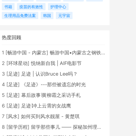
书籍
疫苗的有效性
护理中心
生理用品免费法案
韩国
元宇宙
热度回顾
1
[
畅游中国 - 内蒙古
]
畅游中国•内蒙古之钢铁骄子，魅力包头
2
[
环球星动
]
悦纳新自我 | AIF电影节
3
[
足迹
]
足迹 | 认识Bruce Lee吗？
4
[
足迹
]
《足迹》---那些被遗忘的时光
5
[
足迹
]
幕后故事∣黄柳霜之采访手札
6
[
足迹
]
足迹∣冲上云霄的女战鹰
7
[
风水
]
如何买到风水靓屋 - 黄楚琪
8
[
留学历程
]
留学那些事儿 —— 探秘加州理工学院Caltech博士生活 [上集]