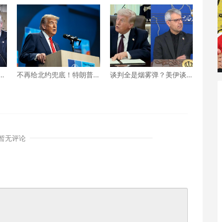
不再给北约兜底！特朗普
谈判全是烟雾弹？美伊谈
战
对北约“最后通牒” 不交钱
判还能继续下去吗？真相
美国就不玩了？
究竟为何？
暂无评论