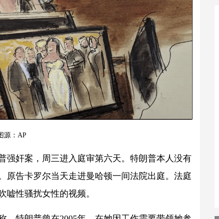
图源：AP
普强奸案，周三进入庭审第六天。特朗普本人没有
。原告卡罗尔当天走进曼哈顿一间法院出庭。法庭
中吹嘘性骚扰女性的视频。
，特朗普曾在2005年，在她因工作需要带领她参