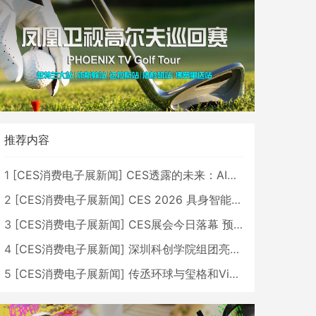
推荐内容
1
[
CES消费电子展新闻
]
CES透露的未来：AI、机器人与智能生活大爆发
2
[
CES消费电子展新闻
]
CES 2026 具身智能与创新领域 中国公司大放异彩
3
[
CES消费电子展新闻
]
CES展会今日落幕 预计2026行业收入将超五千亿美元
4
[
CES消费电子展新闻
]
深圳科创学院组团亮相CES 广受好评
5
[
CES消费电子展新闻
]
传丞环球与玺格和VibeLens共同推出全新耳机