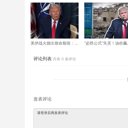
美伊战火烧出致命裂痕：
“必胜公式”失灵！油价飙
吕特低调求和却碰壁，北
升、民怨沸腾，美伊之
约正走向事实性崩塌？
特朗普将如何收场？
评论列表
共有
0
条评论
发表评论