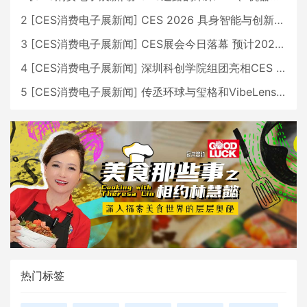
2
[
CES消费电子展新闻
]
CES 2026 具身智能与创新领域 中国公司大放异彩
3
[
CES消费电子展新闻
]
CES展会今日落幕 预计2026行业收入将超五千亿美元
4
[
CES消费电子展新闻
]
深圳科创学院组团亮相CES 广受好评
5
[
CES消费电子展新闻
]
传丞环球与玺格和VibeLens共同推出全新耳机
热门标签