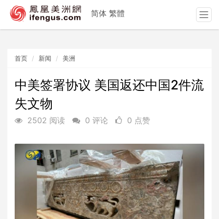
简体
繁體
T
o
g
g
首页
新闻
美洲
l
e
n
中美签署协议 美国返还中国2件流
a
失文物
v
i
2502 阅读
0 评论
0 点赞
g
a
t
i
o
n