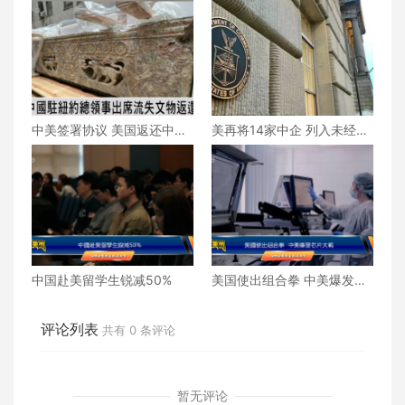
中美签署协议 美国返还中国
美再将14家中企 列入未经核
2件流失文物
实清单
中国赴美留学生锐减50%
美国使出组合拳 中美爆发芯
片大战
评论列表
共有
0
条评论
暂无评论