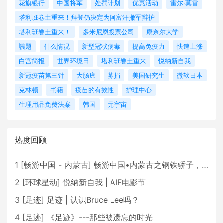
花旗银行
中国将军
处罚计划
优惠活动
雷尔·莫雷
塔利班卷土重来！拜登仍决定为阿富汗撤军辩护
塔利班卷土重来！
多米尼恩投票公司
康奈尔大学
議題
什么情况
新型冠状病毒
提高免疫力
快速上涨
白宫简报
世界环境日
塔利班卷土重来
悦纳新自我
新冠疫苗第三针
大肠癌
募捐
美国研究生
微软日本
克林顿
书籍
疫苗的有效性
护理中心
生理用品免费法案
韩国
元宇宙
热度回顾
1
[
畅游中国 - 内蒙古
]
畅游中国•内蒙古之钢铁骄子，魅力包头
2
[
环球星动
]
悦纳新自我 | AIF电影节
3
[
足迹
]
足迹 | 认识Bruce Lee吗？
4
[
足迹
]
《足迹》---那些被遗忘的时光