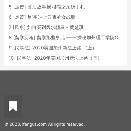
5
[
足迹
]
幕后故事∣黄柳霜之采访手札
6
[
足迹
]
足迹∣冲上云霄的女战鹰
7
[
风水
]
如何买到风水靓屋 - 黄楚琪
8
[
留学历程
]
留学那些事儿 —— 探秘加州理工学院Caltech博士生活 [上集]
9
[
民事法
]
2020美国加州新法上路 （上）
10
[
民事法
]
2020年美国加州新法上路（下）
© 2023. ifengus.com All rights reserved.