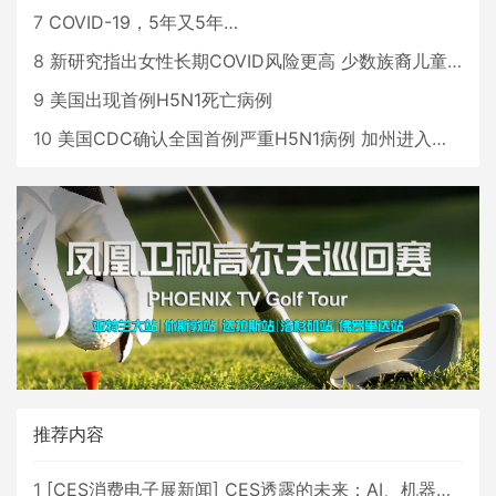
7
COVID-19，5年又5年…
8
新研究指出女性长期COVID风险更高 少数族裔儿童存在差异
9
美国出现首例H5N1死亡病例
10
美国CDC确认全国首例严重H5N1病例 加州进入紧急状态
推荐内容
1
[
CES消费电子展新闻
]
CES透露的未来：AI、机器人与智能生活大爆发