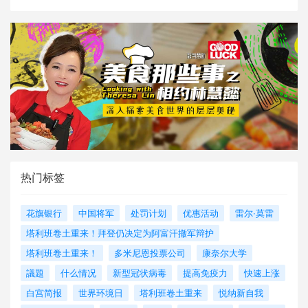
热门标签
花旗银行
中国将军
处罚计划
优惠活动
雷尔·莫雷
塔利班卷土重来！拜登仍决定为阿富汗撤军辩护
塔利班卷土重来！
多米尼恩投票公司
康奈尔大学
議題
什么情况
新型冠状病毒
提高免疫力
快速上涨
白宫简报
世界环境日
塔利班卷土重来
悦纳新自我