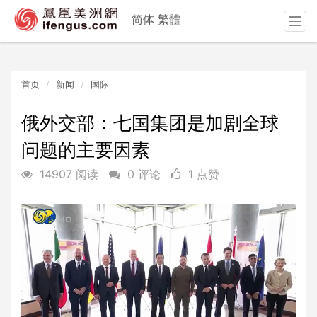
简体
繁體
T
o
g
g
首页
新闻
国际
l
e
n
俄外交部：七国集团是加剧全球
a
问题的主要因素
v
i
14907 阅读
0 评论
1 点赞
g
a
t
i
o
n