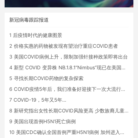
新冠病毒跟踪报道
1
后疫情时代的健康图景
2
价格实惠的药物被发现有望治疗重症COVID患者
3
美国COVID病例上升，限制加强针接种政策即将出台
4
新型 COVID 变异株 NB.1.8.1“Nimbus”现已在美国占据主导地位
5
寻找长期COVID药物的复杂探索
6
COVID疫情5年后，我们准备好迎接下一次大流行了吗？
7
COVID-19，5年又5年…
8
新研究指出女性长期COVID风险更高 少数族裔儿童存在差异
9
美国出现首例H5N1死亡病例
10
美国CDC确认全国首例严重H5N1病例 加州进入紧急状态