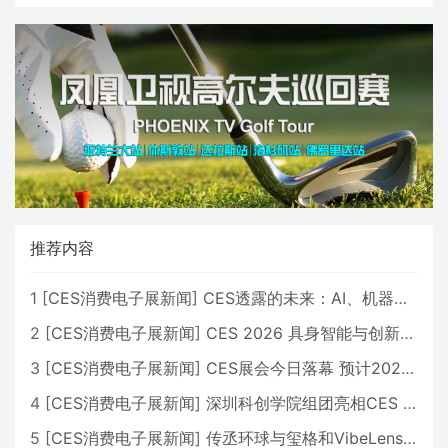
推荐内容
1
[
CES消费电子展新闻
]
CES透露的未来：AI、机器人与智能生活大爆发
2
[
CES消费电子展新闻
]
CES 2026 具身智能与创新领域 中国公司大放异彩
3
[
CES消费电子展新闻
]
CES展会今日落幕 预计2026行业收入将超五千亿美元
4
[
CES消费电子展新闻
]
深圳科创学院组团亮相CES 广受好评
5
[
CES消费电子展新闻
]
传丞环球与玺格和VibeLens共同推出全新耳机