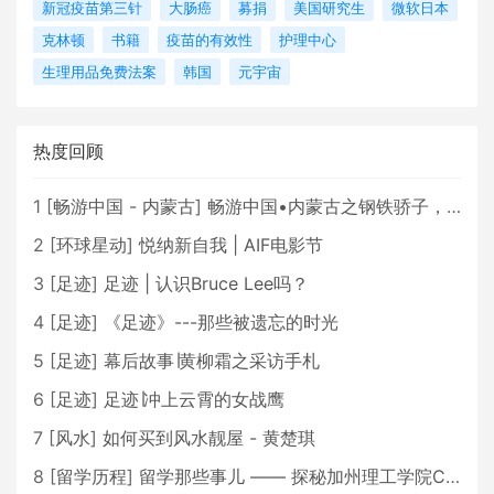
新冠疫苗第三针
大肠癌
募捐
美国研究生
微软日本
克林顿
书籍
疫苗的有效性
护理中心
生理用品免费法案
韩国
元宇宙
热度回顾
1
[
畅游中国 - 内蒙古
]
畅游中国•内蒙古之钢铁骄子，魅力包头
2
[
环球星动
]
悦纳新自我 | AIF电影节
3
[
足迹
]
足迹 | 认识Bruce Lee吗？
4
[
足迹
]
《足迹》---那些被遗忘的时光
5
[
足迹
]
幕后故事∣黄柳霜之采访手札
6
[
足迹
]
足迹∣冲上云霄的女战鹰
7
[
风水
]
如何买到风水靓屋 - 黄楚琪
8
[
留学历程
]
留学那些事儿 —— 探秘加州理工学院Caltech博士生活 [上集]