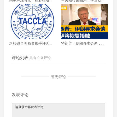
慶一整月
新高 每股收益年增18%
洛杉磯台美商會攜手許氏參
特朗普：伊朗寻求会谈，美
業 推廣健康養生新生活
伊将恢复接触
评论列表
共有
0
条评论
暂无评论
发表评论