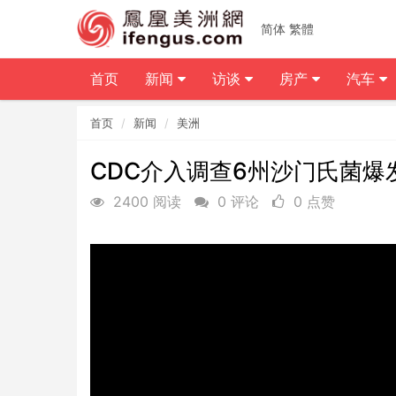
简体
繁體
首页
新闻
访谈
房产
汽车
首页
新闻
美洲
CDC介入调查6州沙门氏菌爆
2400 阅读
0 评论
0 点赞