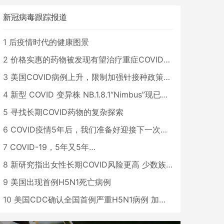
新冠病毒跟踪报道
1
后疫情时代的健康图景
2
价格实惠的药物被发现有望治疗重症COVID患者
3
美国COVID病例上升，限制加强针接种政策即将出台
4
新型 COVID 变异株 NB.1.8.1“Nimbus”现已在美国占据主导地位
5
寻找长期COVID药物的复杂探索
6
COVID疫情5年后，我们准备好迎接下一次大流行了吗？
7
COVID-19，5年又5年…
8
新研究指出女性长期COVID风险更高 少数族裔儿童存在差异
9
美国出现首例H5N1死亡病例
10
美国CDC确认全国首例严重H5N1病例 加州进入紧急状态