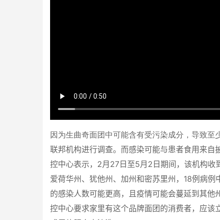
因为生曲奇面团中可能含有受污染成分，导致至少
联邦机构进行调查。而感染可能与患者食用来自
控中心表示，
2
月
27
日至
5
月
2
日期间，该机构收
爱荷华州、犹他州、加州和密苏里州，
18
例病例
的感染人数可能更高，且疫情可能会蔓延到其他
控中心要求家里有这个品牌面团的消费者，应该