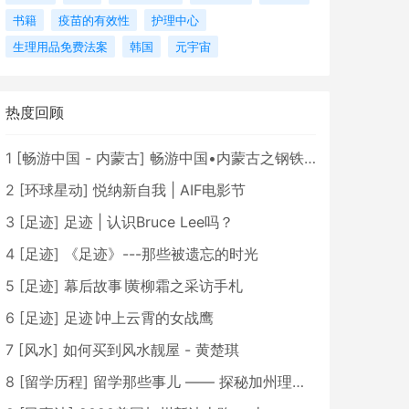
书籍
疫苗的有效性
护理中心
生理用品免费法案
韩国
元宇宙
热度回顾
1
[
畅游中国 - 内蒙古
]
畅游中国•内蒙古之钢铁骄子，魅力包头
2
[
环球星动
]
悦纳新自我 | AIF电影节
3
[
足迹
]
足迹 | 认识Bruce Lee吗？
4
[
足迹
]
《足迹》---那些被遗忘的时光
5
[
足迹
]
幕后故事∣黄柳霜之采访手札
6
[
足迹
]
足迹∣冲上云霄的女战鹰
7
[
风水
]
如何买到风水靓屋 - 黄楚琪
8
[
留学历程
]
留学那些事儿 —— 探秘加州理工学院Caltech博士生活 [上集]