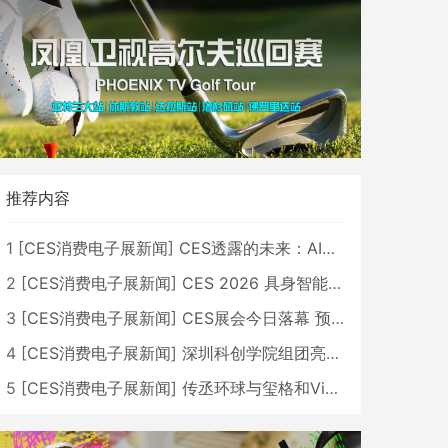
推荐内容
1
[
CES消费电子展新闻
]
CES透露的未来：AI、机器人与智能生活大爆发
2
[
CES消费电子展新闻
]
CES 2026 具身智能与创新领域 中国公司大放异彩
3
[
CES消费电子展新闻
]
CES展会今日落幕 预计2026行业收入将超五千亿美元
4
[
CES消费电子展新闻
]
深圳科创学院组团亮相CES 广受好评
5
[
CES消费电子展新闻
]
传丞环球与玺格和VibeLens共同推出全新耳机