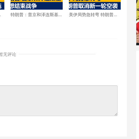
击
特朗普：普京和泽连斯基
美伊局势急转弯 特朗普宣
都想结束战争
布取消新一轮空袭
暂无评论