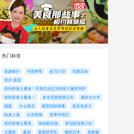
热门标签
花旗银行
中国将军
处罚计划
优惠活动
雷尔·莫雷
塔利班卷土重来！拜登仍决定为阿富汗撤军辩护
塔利班卷土重来！
多米尼恩投票公司
康奈尔大学
議題
什么情况
新型冠状病毒
提高免疫力
快速上涨
白宫简报
世界环境日
塔利班卷土重来
悦纳新自我
新冠疫苗第三针
大肠癌
募捐
美国研究生
微软日本
克林顿