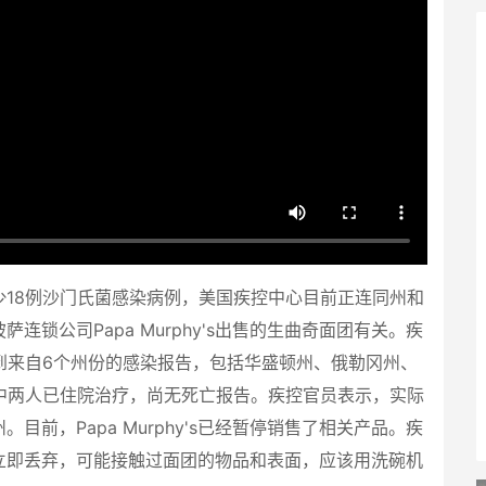
18
例沙门氏菌感染病例，美国疾控中心目前正连同州和
披萨连锁公司
Papa Murphy's
出售的生曲奇面团有关。疾
到来自
6
个州份的感染报告，包括华盛顿州、俄勒冈州、
中两人已住院治疗，尚无死亡报告。疾控官员表示，实际
州。目前，
Papa Murphy's
已经暂停销售了相关产品。疾
立即丢弃，可能接触过面团的物品和表面，应该用洗碗机