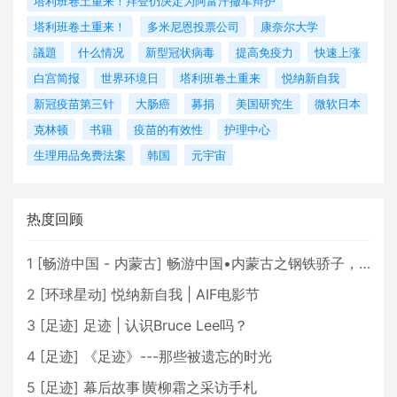
塔利班卷土重来！拜登仍决定为阿富汗撤军辩护
塔利班卷土重来！
多米尼恩投票公司
康奈尔大学
議題
什么情况
新型冠状病毒
提高免疫力
快速上涨
白宫简报
世界环境日
塔利班卷土重来
悦纳新自我
新冠疫苗第三针
大肠癌
募捐
美国研究生
微软日本
克林顿
书籍
疫苗的有效性
护理中心
生理用品免费法案
韩国
元宇宙
热度回顾
1
[
畅游中国 - 内蒙古
]
畅游中国•内蒙古之钢铁骄子，魅力包头
2
[
环球星动
]
悦纳新自我 | AIF电影节
3
[
足迹
]
足迹 | 认识Bruce Lee吗？
4
[
足迹
]
《足迹》---那些被遗忘的时光
5
[
足迹
]
幕后故事∣黄柳霜之采访手札