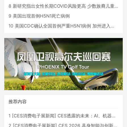
8
新研究指出女性长期COVID风险更高 少数族裔儿童存在差异
9
美国出现首例H5N1死亡病例
10
美国CDC确认全国首例严重H5N1病例 加州进入紧急状态
推荐内容
1
[
CES消费电子展新闻
]
CES透露的未来：AI、机器人与智能生活大爆发
2
[
CES消费电子展新闻
]
CES 2026 具身智能与创新领域 中国公司大放异彩