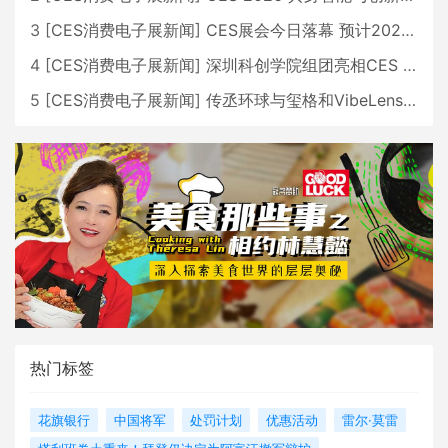
3
[
CES消费电子展新闻
]
CES展会今日落幕 预计2026行业收入将超五千亿美元
4
[
CES消费电子展新闻
]
深圳科创学院组团亮相CES 广受好评
5
[
CES消费电子展新闻
]
传丞环球与玺格和VibeLens共同推出全新耳机
热门标签
花旗银行
中国将军
处罚计划
优惠活动
雷尔·莫雷