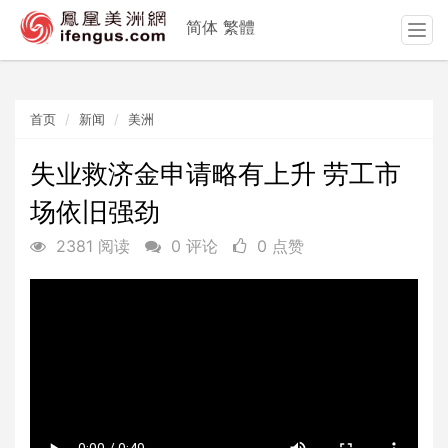
简体
繁體
T
o
g
g
首页
新闻
美洲
l
e
n
失业救济金申请略有上升 劳工市
a
场依旧强劲
v
i
2381 阅读
0 评论
0 点赞
g
a
t
i
o
n