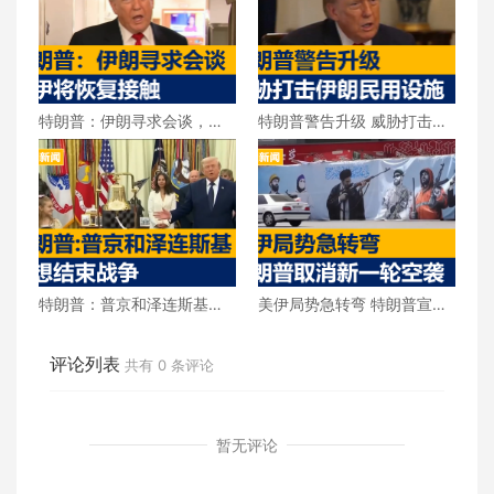
特朗普：伊朗寻求会谈，美
特朗普警告升级 威胁打击伊
伊将恢复接触
朗民用设施
特朗普：普京和泽连斯基都
美伊局势急转弯 特朗普宣布
想结束战争
取消新一轮空袭
评论列表
共有
0
条评论
暂无评论